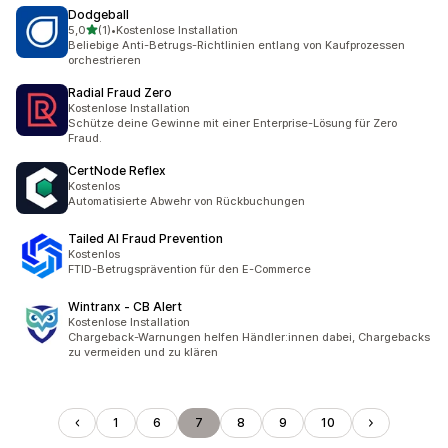
Dodgeball
von 5 Sternen
5,0
(1)
•
Kostenlose Installation
1 Rezensionen insgesamt
Beliebige Anti-Betrugs-Richtlinien entlang von Kaufprozessen
orchestrieren
Radial Fraud Zero
Kostenlose Installation
Schütze deine Gewinne mit einer Enterprise-Lösung für Zero
Fraud.
CertNode Reflex
Kostenlos
Automatisierte Abwehr von Rückbuchungen
Tailed AI Fraud Prevention
Kostenlos
FTID-Betrugsprävention für den E-Commerce
Wintranx ‑ CB Alert
Kostenlose Installation
Chargeback-Warnungen helfen Händler:innen dabei, Chargebacks
zu vermeiden und zu klären
1
6
7
8
9
10