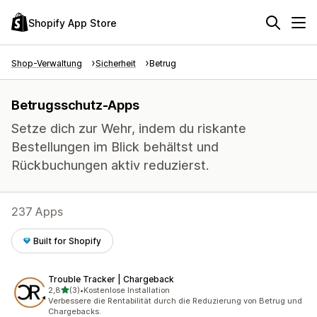
Shopify App Store
Shop-Verwaltung
Sicherheit
Betrug
Betrugsschutz-Apps
Setze dich zur Wehr, indem du riskante
Bestellungen im Blick behältst und
Rückbuchungen aktiv reduzierst.
237 Apps
Built for Shopify
Trouble Tracker | Chargeback
von 5 Sternen
2,8
(3)
•
Kostenlose Installation
3 Rezensionen insgesamt
Verbessere die Rentabilität durch die Reduzierung von Betrug und
Chargebacks.