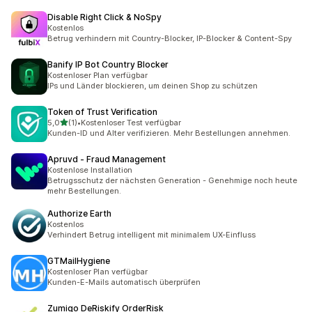
Disable Right Click & NoSpy
Kostenlos
Betrug verhindern mit Country-Blocker, IP-Blocker & Content-Spy
Banify IP Bot Country Blocker
Kostenloser Plan verfügbar
IPs und Länder blockieren, um deinen Shop zu schützen
Token of Trust Verification
von 5 Sternen
5,0
(1)
•
Kostenloser Test verfügbar
1 Rezensionen insgesamt
Kunden-ID und Alter verifizieren. Mehr Bestellungen annehmen.
Apruvd ‑ Fraud Management
Kostenlose Installation
Betrugsschutz der nächsten Generation - Genehmige noch heute
mehr Bestellungen.
Authorize Earth
Kostenlos
Verhindert Betrug intelligent mit minimalem UX-Einfluss
GTMailHygiene
Kostenloser Plan verfügbar
Kunden-E-Mails automatisch überprüfen
Zumigo DeRiskify OrderRisk