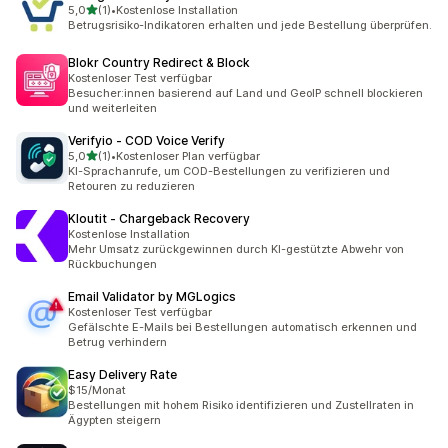
von 5 Sternen
5,0
(1)
•
Kostenlose Installation
1 Rezensionen insgesamt
Betrugsrisiko-Indikatoren erhalten und jede Bestellung überprüfen.
Blokr Country Redirect & Block
Kostenloser Test verfügbar
Besucher:innen basierend auf Land und GeoIP schnell blockieren
und weiterleiten
Verifyio ‑ COD Voice Verify
von 5 Sternen
5,0
(1)
•
Kostenloser Plan verfügbar
1 Rezensionen insgesamt
KI-Sprachanrufe, um COD-Bestellungen zu verifizieren und
Retouren zu reduzieren
Kloutit ‑ Chargeback Recovery
Kostenlose Installation
Mehr Umsatz zurückgewinnen durch KI-gestützte Abwehr von
Rückbuchungen
Email Validator by MGLogics
Kostenloser Test verfügbar
Gefälschte E-Mails bei Bestellungen automatisch erkennen und
Betrug verhindern
Easy Delivery Rate
$15/Monat
Bestellungen mit hohem Risiko identifizieren und Zustellraten in
Ägypten steigern