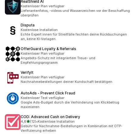
RealShield AI
Kostenloser Plan verfügbar
Lieferantenfotos, -videos und Wasserzeichen vor der Beschaffung
überprüfen
Disputa
Kostenlose Installation
Echte Expert:innen für Streitfälle fechten deine Rückbuchungen
an, keine KI-Vorlagen.
OfferGuard Loyalty & Referrals
Kostenloser Plan verfügbar
Angebots-Schutz mit integriertem Treue- und
Empfehlungsprogramm.
VerifyIt
Kostenloser Plan verfügbar
Nachnahmebestellungen deiner Kundschaft bestätigen
AutoAds ‑ Prevent Click Fraud
Kostenloser Test verfügbar
Google Ads-Budget durch die Verhinderung von Klickbetrug
maximieren
COD: Advanced Cash on Delivery
von 5 Sternen
4,8
(12)
•
Kostenlose Installation
12 Rezensionen insgesamt
Gebühr für Nachnahme-Bestellungen in Kombination mit OTP-
Verifizierung erheben