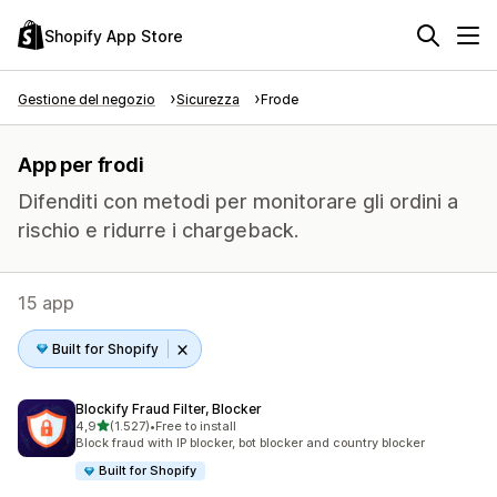
Shopify App Store
Gestione del negozio
Sicurezza
Frode
App per frodi
Difenditi con metodi per monitorare gli ordini a
rischio e ridurre i chargeback.
15 app
Built for Shopify
Blockify Fraud Filter, Blocker
stelle su 5
4,9
(1.527)
•
Free to install
1527 recensioni totali
Block fraud with IP blocker, bot blocker and country blocker
Built for Shopify