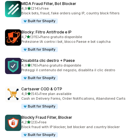
MIDA Fraud Filter, Bot Blocker
stelle su 5
4,9
(214)
•
Free
214 recensioni totali
Block bots, fraud, fake orders using IP, country block filters
Built for Shopify
Blocky: Filtro Antifrode e IP
stelle su 5
4,7
(315)
•
Piano gratuito disponibile
315 recensioni totali
Protezione IA contro i bot, blocco Paese e bot captcha
Built for Shopify
Disabilita clic destro + Paese
stelle su 5
4,9
(76)
•
Piano gratuito disponibile
76 recensioni totali
Proteggi il contenuto del negozio, disabilita il clic destro
Built for Shopify
Cartsaver COD & OTP
stelle su 5
4,9
(54)
•
Free plan available
54 recensioni totali
Cash on Delivery Forms, Order Notifications, Abandoned Carts
Built for Shopify
Blockly Fraud Filter, Blocker
stelle su 5
4,2
(23)
•
Free
23 recensioni totali
Block fraud with IP blocker, bot blocker and country blocker
Built for Shopify