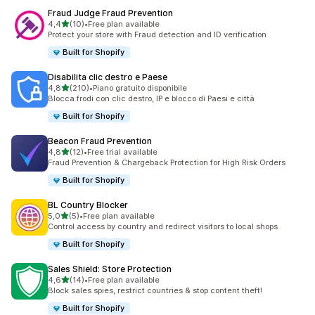
Fraud Judge Fraud Prevention
stelle su 5
4,4
(10)
•
Free plan available
10 recensioni totali
Protect your store with Fraud detection and ID verification
Built for Shopify
Disabilita clic destro e Paese
stelle su 5
4,8
(210)
•
Piano gratuito disponibile
210 recensioni totali
Blocca frodi con clic destro, IP e blocco di Paesi e città
Built for Shopify
Beacon Fraud Prevention
stelle su 5
4,8
(12)
•
Free trial available
12 recensioni totali
Fraud Prevention & Chargeback Protection for High Risk Orders
Built for Shopify
BL Country Blocker
stelle su 5
5,0
(5)
•
Free plan available
5 recensioni totali
Control access by country and redirect visitors to local shops
Built for Shopify
Sales Shield: Store Protection
stelle su 5
4,6
(14)
•
Free plan available
14 recensioni totali
Block sales spies, restrict countries & stop content theft!
Built for Shopify