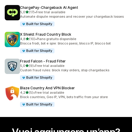
ChargePay‑Chargeback AI Agent
stelle su 5
5,0
(17)
•
Free trial available
17 recensioni totali
Automate dispute responses and recover your chargeback losses
Built for Shopify
X Shield: Fraud Country Block
stelle su 5
4,8
(10)
•
Piano gratuito disponibile
10 recensioni totali
Blocca frodi, bot e spie: blocco paesi, blocco IP, blocco bot
Built for Shopify
Fraud Falcon ‑ Fraud Filter
stelle su 5
5,0
(9)
•
Free trial available
9 recensioni totali
Custom fraud rules: block risky orders, stop chargebacks
Built for Shopify
Blaze Country And VPN Blocker
stelle su 5
4,2
(5)
•
Free trial available
5 recensioni totali
Block countries, Geo IP, VPN, bots traffic from your store
Built for Shopify