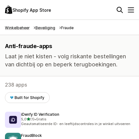
Shopify App Store
Winkelbeheer
Beveiliging
Fraude
Anti-fraude-apps
Laat je niet kisten - volg riskante bestellingen
van dichtbij op en beperk terugboekingen.
238 apps
Built for Shopify
iDenfy ID Verification
van 5 sterren
5,0
(1)
•
Gratis
1 recensies in totaal
Geautomatiseerde ID- en leeftijdscontroles in je winkel uitvoeren
FraudBlock