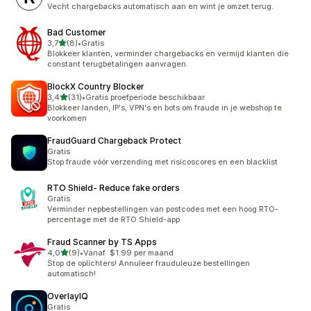
Vecht chargebacks automatisch aan en wint je omzet terug.
Bad Customer
van 5 sterren
3,7
(8)
•
Gratis
8 recensies in totaal
Blokkeer klanten, verminder chargebacks en vermijd klanten die
constant terugbetalingen aanvragen.
BlockX Country Blocker
van 5 sterren
3,4
(31)
•
Gratis proefperiode beschikbaar
31 recensies in totaal
Blokkeer landen, IP's, VPN's en bots om fraude in je webshop te
voorkomen
FraudGuard Chargeback Protect
Gratis
Stop fraude vóór verzending met risicoscores en een blacklist
RTO Shield‑ Reduce fake orders
Gratis
Verminder nepbestellingen van postcodes met een hoog RTO-
percentage met de RTO Shield-app
Fraud Scanner by TS Apps
van 5 sterren
4,0
(9)
•
Vanaf $1.99 per maand
9 recensies in totaal
Stop de oplichters! Annuleer frauduleuze bestellingen
automatisch!
OverlayIQ
Gratis