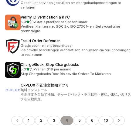
Geschillenservices gebruiken om chargebackpercentages te
verlagen
Verifly ID Verification & KYC
van 5 sterren
5,0
(1)
•
Gratis proefperiode beschikbaar
1 recensies in totaal
Verifieer klanten met SOC 2-, ISO 27001- en iBeta-conforme
technologie
Fraud Order Defender
Gratis abonnement beschikbaar
Risicovolle bestellingen automatisch annuleren om terugboekingen
te voorkomen
ChargeBlock: Stop Chargebacks
van 5 sterren
5,0
(1)
•
Vanaf $19 per maand
1 recensies in totaal
Stop Chargebacks Door Risicovolle Orders Te Markeren
O‑PLUX 不正注文検知アプリ
無料インストール
不正注文を自動で検知。チャージバック・不正転売・後払い未払いのリス
クを自動判定。
1
2
3
4
5
6
10