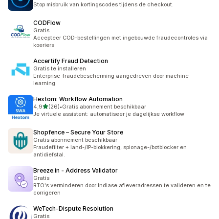
Stop misbruik van kortingscodes tijdens de checkout.
CODFlow
Gratis
Accepteer COD-bestellingen met ingebouwde fraudecontroles via
koeriers
Accertify Fraud Detection
Gratis te installeren
Enterprise-fraudebescherming aangedreven door machine
learning.
Hextom: Workflow Automation
van 5 sterren
4,9
(26)
•
Gratis abonnement beschikbaar
26 recensies in totaal
Je virtuele assistent: automatiseer je dagelijkse workflow
Shopfence – Secure Your Store
Gratis abonnement beschikbaar
Fraudefilter + land-/IP-blokkering, spionage-/botblocker en
antidiefstal.
Breeze.in ‑ Address Validator
Gratis
RTO's verminderen door Indiase afleveradressen te valideren en te
corrigeren
WeTech‑Dispute Resolution
Gratis