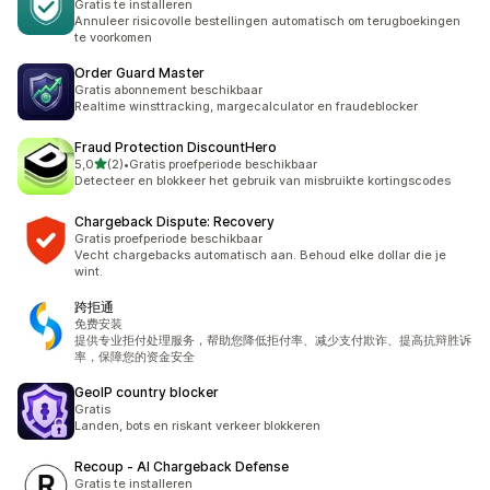
Gratis te installeren
Annuleer risicovolle bestellingen automatisch om terugboekingen
te voorkomen
Order Guard Master
Gratis abonnement beschikbaar
Realtime winsttracking, margecalculator en fraudeblocker
Fraud Protection DiscountHero
van 5 sterren
5,0
(2)
•
Gratis proefperiode beschikbaar
2 recensies in totaal
Detecteer en blokkeer het gebruik van misbruikte kortingscodes
Chargeback Dispute: Recovery
Gratis proefperiode beschikbaar
Vecht chargebacks automatisch aan. Behoud elke dollar die je
wint.
跨拒通
免费安装
提供专业拒付处理服务，帮助您降低拒付率、减少支付欺诈、提高抗辩胜诉
率，保障您的资金安全
GeoIP country blocker
Gratis
Landen, bots en riskant verkeer blokkeren
Recoup ‑ AI Chargeback Defense
Gratis te installeren