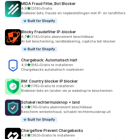
MIDA Fraud Filter, Bot Blocker
van 5 sterren
4,9
(208)
•
Gratis
208 recensies in totaal
Blokkeer bots, fraude en nepbestellingen met IP- en landfilters
Built for Shopify
Blocky Fraudefilter IP‑blocker
van 5 sterren
4,7
(314)
•
Gratis abonnement beschikbaar
314 recensies in totaal
AI-bot bescherming, landblokkering, captcha bot-blocker
Built for Shopify
Chargeback: Automatisch Halt
van 5 sterren
4,9
(88)
•
Gratis te installeren
88 recensies in totaal
Chargebacks automatisch voorkomen
BM: Country blocker IP blocker
van 5 sterren
4,9
(176)
•
Gratis te installeren
176 recensies in totaal
Blokkeer bots en landen om je webshop te beschermen
Schakel rechtermuisknop + land
van 5 sterren
4,9
(74)
•
Gratis abonnement beschikbaar
74 recensies in totaal
Bescherm winkelinhoud, schakel rechtermuisknop uit
Built for Shopify
Chargeflow Prevent Chargebacks
van 5 sterren
4,8
(363)
•
Gratis te installeren
363 recensies in totaal