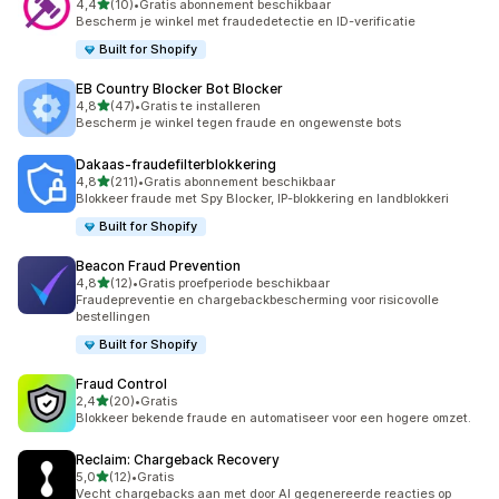
van 5 sterren
4,4
(10)
•
Gratis abonnement beschikbaar
10 recensies in totaal
Bescherm je winkel met fraudedetectie en ID-verificatie
Built for Shopify
EB Country Blocker Bot Blocker
van 5 sterren
4,8
(47)
•
Gratis te installeren
47 recensies in totaal
Bescherm je winkel tegen fraude en ongewenste bots
Dakaas‑fraudefilterblokkering
van 5 sterren
4,8
(211)
•
Gratis abonnement beschikbaar
211 recensies in totaal
Blokkeer fraude met Spy Blocker, IP-blokkering en landblokkeri
Built for Shopify
Beacon Fraud Prevention
van 5 sterren
4,8
(12)
•
Gratis proefperiode beschikbaar
12 recensies in totaal
Fraudepreventie en chargebackbescherming voor risicovolle
bestellingen
Built for Shopify
Fraud Control
van 5 sterren
2,4
(20)
•
Gratis
20 recensies in totaal
Blokkeer bekende fraude en automatiseer voor een hogere omzet.
Reclaim: Chargeback Recovery
van 5 sterren
5,0
(12)
•
Gratis
12 recensies in totaal
Vecht chargebacks aan met door AI gegenereerde reacties op