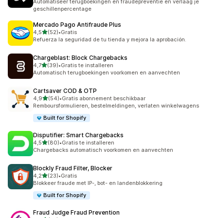
Automatiseer terugboekingen en fraudepreventie en verlaag je
geschillenpercentage
Mercado Pago Antifraude Plus
van 5 sterren
4,5
(52)
•
Gratis
52 recensies in totaal
Refuerza la seguridad de tu tienda y mejora la aprobación.
Chargeblast: Block Chargebacks
van 5 sterren
4,7
(39)
•
Gratis te installeren
39 recensies in totaal
Automatisch terugboekingen voorkomen en aanvechten
Cartsaver COD & OTP
van 5 sterren
4,9
(54)
•
Gratis abonnement beschikbaar
54 recensies in totaal
Remboursformulieren, bestelmeldingen, verlaten winkelwagens
Built for Shopify
Disputifier: Smart Chargebacks
van 5 sterren
4,5
(80)
•
Gratis te installeren
80 recensies in totaal
Chargebacks automatisch voorkomen en aanvechten
Blockly Fraud Filter, Blocker
van 5 sterren
4,2
(23)
•
Gratis
23 recensies in totaal
Blokkeer fraude met IP-, bot- en landenblokkering
Built for Shopify
Fraud Judge Fraud Prevention