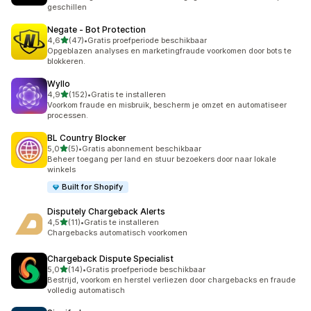
geschillen
Negate ‑ Bot Protection
van 5 sterren
4,6
(47)
•
Gratis proefperiode beschikbaar
47 recensies in totaal
Opgeblazen analyses en marketingfraude voorkomen door bots te
blokkeren.
Wyllo
van 5 sterren
4,9
(152)
•
Gratis te installeren
152 recensies in totaal
Voorkom fraude en misbruik, bescherm je omzet en automatiseer
processen.
BL Country Blocker
van 5 sterren
5,0
(5)
•
Gratis abonnement beschikbaar
5 recensies in totaal
Beheer toegang per land en stuur bezoekers door naar lokale
winkels
Built for Shopify
Disputely Chargeback Alerts
van 5 sterren
4,5
(11)
•
Gratis te installeren
11 recensies in totaal
Chargebacks automatisch voorkomen
Chargeback Dispute Specialist
van 5 sterren
5,0
(14)
•
Gratis proefperiode beschikbaar
14 recensies in totaal
Bestrijd, voorkom en herstel verliezen door chargebacks en fraude
volledig automatisch