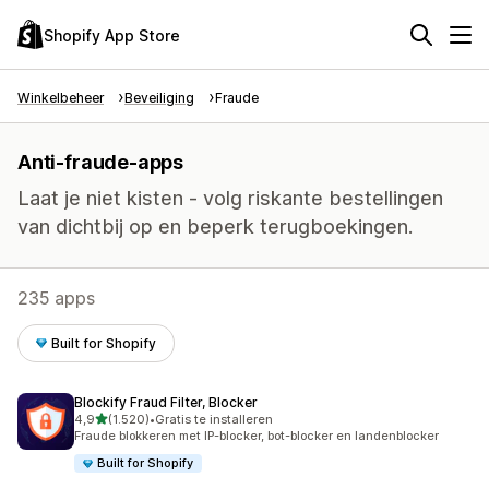
Shopify App Store
Winkelbeheer
Beveiliging
Fraude
Anti-fraude-apps
Laat je niet kisten - volg riskante bestellingen
van dichtbij op en beperk terugboekingen.
235 apps
Built for Shopify
Blockify Fraud Filter, Blocker
van 5 sterren
4,9
(1.520)
•
Gratis te installeren
1520 recensies in totaal
Fraude blokkeren met IP-blocker, bot-blocker en landenblocker
Built for Shopify