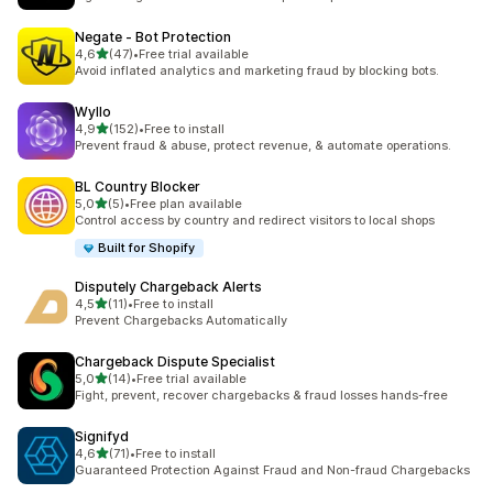
Negate ‑ Bot Protection
na 5 gwiazdek
4,6
(47)
•
Free trial available
Łączna liczba recenzji: 47
Avoid inflated analytics and marketing fraud by blocking bots.
Wyllo
na 5 gwiazdek
4,9
(152)
•
Free to install
Łączna liczba recenzji: 152
Prevent fraud & abuse, protect revenue, & automate operations.
BL Country Blocker
na 5 gwiazdek
5,0
(5)
•
Free plan available
Łączna liczba recenzji: 5
Control access by country and redirect visitors to local shops
Built for Shopify
Disputely Chargeback Alerts
na 5 gwiazdek
4,5
(11)
•
Free to install
Łączna liczba recenzji: 11
Prevent Chargebacks Automatically
Chargeback Dispute Specialist
na 5 gwiazdek
5,0
(14)
•
Free trial available
Łączna liczba recenzji: 14
Fight, prevent, recover chargebacks & fraud losses hands-free
Signifyd
na 5 gwiazdek
4,6
(71)
•
Free to install
Łączna liczba recenzji: 71
Guaranteed Protection Against Fraud and Non-fraud Chargebacks