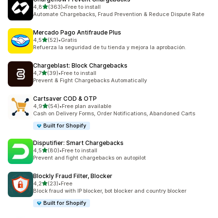
na 5 gwiazdek
4,8
(363)
•
Free to install
Łączna liczba recenzji: 363
Automate Chargebacks, Fraud Prevention & Reduce Dispute Rate
Mercado Pago Antifraude Plus
na 5 gwiazdek
4,5
(52)
•
Gratis
Łączna liczba recenzji: 52
Refuerza la seguridad de tu tienda y mejora la aprobación.
Chargeblast: Block Chargebacks
na 5 gwiazdek
4,7
(39)
•
Free to install
Łączna liczba recenzji: 39
Prevent & Fight Chargebacks Automatically
Cartsaver COD & OTP
na 5 gwiazdek
4,9
(54)
•
Free plan available
Łączna liczba recenzji: 54
Cash on Delivery Forms, Order Notifications, Abandoned Carts
Built for Shopify
Disputifier: Smart Chargebacks
na 5 gwiazdek
4,5
(80)
•
Free to install
Łączna liczba recenzji: 80
Prevent and fight chargebacks on autopilot
Blockly Fraud Filter, Blocker
na 5 gwiazdek
4,2
(23)
•
Free
Łączna liczba recenzji: 23
Block fraud with IP blocker, bot blocker and country blocker
Built for Shopify