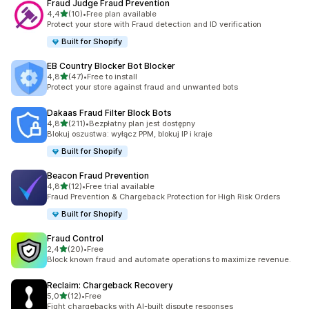
Fraud Judge Fraud Prevention
na 5 gwiazdek
4,4
(10)
•
Free plan available
Łączna liczba recenzji: 10
Protect your store with Fraud detection and ID verification
Built for Shopify
EB Country Blocker Bot Blocker
na 5 gwiazdek
4,8
(47)
•
Free to install
Łączna liczba recenzji: 47
Protect your store against fraud and unwanted bots
Dakaas Fraud Filter Block Bots
na 5 gwiazdek
4,8
(211)
•
Bezpłatny plan jest dostępny
Łączna liczba recenzji: 211
Blokuj oszustwa: wyłącz PPM, blokuj IP i kraje
Built for Shopify
Beacon Fraud Prevention
na 5 gwiazdek
4,8
(12)
•
Free trial available
Łączna liczba recenzji: 12
Fraud Prevention & Chargeback Protection for High Risk Orders
Built for Shopify
Fraud Control
na 5 gwiazdek
2,4
(20)
•
Free
Łączna liczba recenzji: 20
Block known fraud and automate operations to maximize revenue.
Reclaim: Chargeback Recovery
na 5 gwiazdek
5,0
(12)
•
Free
Łączna liczba recenzji: 12
Fight chargebacks with AI-built dispute responses