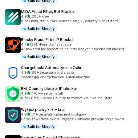
Built for Shopify
MIDA Fraud Filter, Bot Blocker
na 5 gwiazdek
4,9
(208)
•
Free
Łączna liczba recenzji: 208
Block bots, fraud, fake orders using IP, country block filters
Built for Shopify
Blocky Fraud Filter IP Blocker
na 5 gwiazdek
4,7
(314)
•
Free plan available
Łączna liczba recenzji: 314
AI-powered bot protection country blocker, captcha bot blocker
Built for Shopify
Chargeback: Automatyczna Ochr
na 5 gwiazdek
4,9
(88)
•
Bezpłatna instalacja
Łączna liczba recenzji: 88
Zapobiegaj chargebackom automatycznie
BM: Country blocker IP blocker
na 5 gwiazdek
4,9
(176)
•
Free to install
Łączna liczba recenzji: 176
Block Bots & Block Country to Protect Your Online Store
Wyłącz prawy klik + kraj
na 5 gwiazdek
4,9
(74)
•
Bezpłatny plan jest dostępny
Łączna liczba recenzji: 74
Chroń zawartość sklepu, wyłącz kliknięcie prawym przyciskiem
Built for Shopify
Chargeflow Prevent Chargebacks