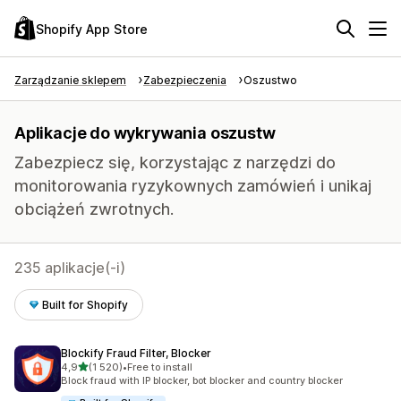
Shopify App Store
Zarządzanie sklepem
Zabezpieczenia
Oszustwo
Aplikacje do wykrywania oszustw
Zabezpiecz się, korzystając z narzędzi do
monitorowania ryzykownych zamówień i unikaj
obciążeń zwrotnych.
235 aplikacje(-i)
Built for Shopify
Blockify Fraud Filter, Blocker
na 5 gwiazdek
4,9
(1 520)
•
Free to install
Łączna liczba recenzji: 1520
Block fraud with IP blocker, bot blocker and country blocker