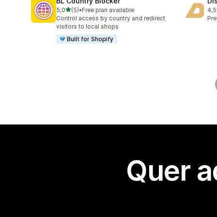
BL Country Blocker
Di
de 5 estrelas
5,0
(5)
•
Free plan available
4,5
5 total de avaliações
11 
Control access by country and redirect
Pre
visitors to local shops
Built for Shopify
Quer a