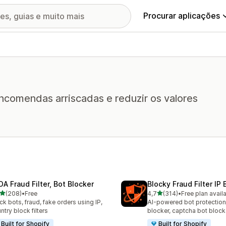
Procurar aplicações
comendas arriscadas e reduzir os valores
DA Fraud Filter, Bot Blocker
Blocky Fraud Filter IP 
de 5 estrelas
de 5 estrelas
(208)
•
Free
4,7
(314)
•
Free plan avail
 total de avaliações
314 total de avaliações
ck bots, fraud, fake orders using IP,
AI-powered bot protection
ntry block filters
blocker, captcha bot block
Built for Shopify
Built for Shopify