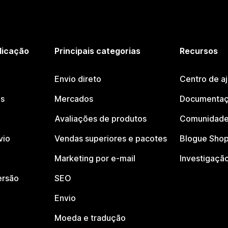
licação
Principais categorias
Recursos
Envio direto
Centro de a
os
Mercados
Documentaç
Avaliações de produtos
Comunidade
vio
Vendas superiores e pacotes
Blogue Shop
Marketing por e-mail
Investigaçã
ersão
SEO
Envio
Moeda e tradução