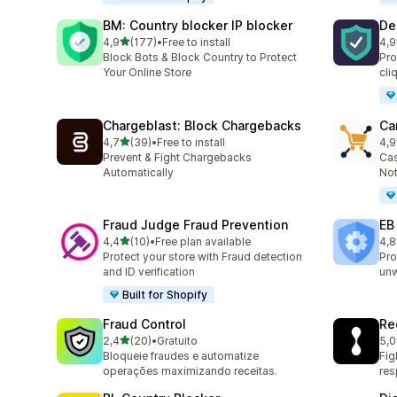
BM: Country blocker IP blocker
De
de 5 estrelas
4,9
(177)
•
Free to install
4,9
177 total de avaliações
74 
Block Bots & Block Country to Protect
Pro
Your Online Store
cli
Chargeblast: Block Chargebacks
Ca
de 5 estrelas
4,7
(39)
•
Free to install
4,9
39 total de avaliações
54 
Prevent & Fight Chargebacks
Cas
Automatically
Not
Fraud Judge Fraud Prevention
EB
de 5 estrelas
4,4
(10)
•
Free plan available
4,8
10 total de avaliações
47 
Protect your store with Fraud detection
Pro
and ID verification
un
Built for Shopify
Fraud Control
Re
de 5 estrelas
2,4
(20)
•
Gratuito
5,0
20 total de avaliações
15 
Bloqueie fraudes e automatize
Fig
operações maximizando receitas.
re