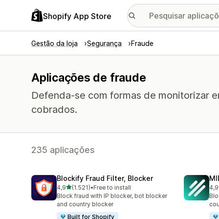
Shopify App Store
Gestão da loja
Segurança
Fraude
Aplicações de fraude
Defenda-se com formas de monitorizar en
cobrados.
235 aplicações
Blockify Fraud Filter, Blocker
MI
de 5 estrelas
4,9
(1.521)
•
Free to install
4,9
1521 total de avaliações
208
Block fraud with IP blocker, bot blocker
Blo
and country blocker
cou
Built for Shopify