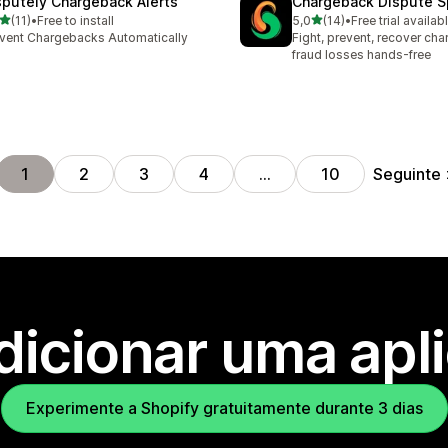
sputely Chargeback Alerts
Chargeback Dispute Sp
de 5 estrelas
de 5 estrelas
(11)
•
Free to install
5,0
(14)
•
Free trial availab
total de avaliações
14 total de avaliações
vent Chargebacks Automatically
Fight, prevent, recover ch
fraud losses hands-free
Seguinte
1
2
3
4
…
10
dicionar uma apl
Experimente a Shopify gratuitamente durante 3 dias