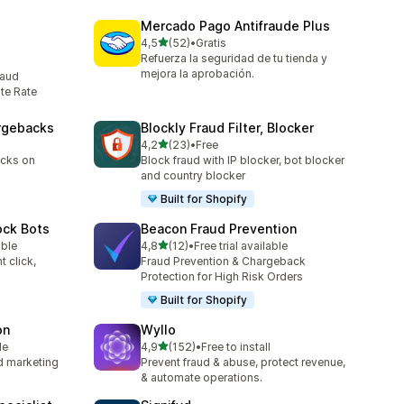
Mercado Pago Antifraude Plus
de 5 estrelas
4,5
(52)
•
Gratis
52 total de avaliações
Refuerza la seguridad de tu tienda y
mejora la aprobación.
raud
te Rate
argebacks
Blockly Fraud Filter, Blocker
de 5 estrelas
4,2
(23)
•
Free
23 total de avaliações
acks on
Block fraud with IP blocker, bot blocker
and country blocker
Built for Shopify
ock Bots
Beacon Fraud Prevention
de 5 estrelas
able
4,8
(12)
•
Free trial available
12 total de avaliações
t click,
Fraud Prevention & Chargeback
Protection for High Risk Orders
Built for Shopify
on
Wyllo
de 5 estrelas
le
4,9
(152)
•
Free to install
152 total de avaliações
nd marketing
Prevent fraud & abuse, protect revenue,
& automate operations.