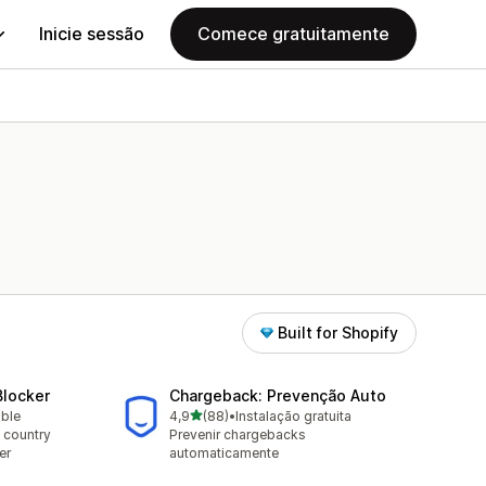
Inicie sessão
Comece gratuitamente
Built for Shopify
Blocker
Chargeback: Prevenção Auto
de 5 estrelas
able
4,9
(88)
•
Instalação gratuita
88 total de avaliações
 country
Prevenir chargebacks
er
automaticamente