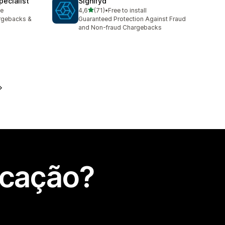
ecialist
Signifyd
de 5 estrelas
le
4,6
(71)
•
Free to install
71 total de avaliações
argebacks &
Guaranteed Protection Against Fraud
and Non-fraud Chargebacks
icação?