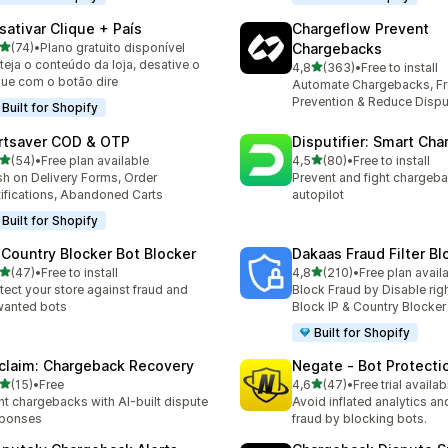
sativar Clique + País
Chargeflow Prevent
de 5 estrelas
(74)
•
Plano gratuito disponível
Chargebacks
total de avaliações
teja o conteúdo da loja, desative o
de 5 estrelas
4,8
(363)
•
Free to install
363 total de avaliações
que com o botão dire
Automate Chargebacks, F
Prevention & Reduce Dispu
Built for Shopify
rtsaver COD & OTP
Disputifier: Smart Ch
de 5 estrelas
de 5 estrelas
(54)
•
Free plan available
4,5
(80)
•
Free to install
total de avaliações
80 total de avaliações
h on Delivery Forms, Order
Prevent and fight chargeb
ifications, Abandoned Carts
autopilot
Built for Shopify
 Country Blocker Bot Blocker
Dakaas Fraud Filter Bl
de 5 estrelas
de 5 estrelas
(47)
•
Free to install
4,8
(210)
•
Free plan avail
total de avaliações
210 total de avaliações
tect your store against fraud and
Block Fraud by Disable righ
wanted bots
Block IP & Country Blocker
Built for Shopify
claim: Chargeback Recovery
Negate ‑ Bot Protecti
de 5 estrelas
de 5 estrelas
(15)
•
Free
4,6
(47)
•
Free trial availab
total de avaliações
47 total de avaliações
ht chargebacks with AI-built dispute
Avoid inflated analytics a
sponses
fraud by blocking bots.