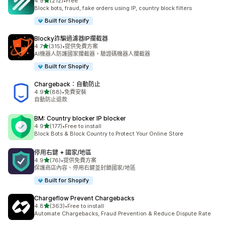
滿分 5 顆星
4.9
(212)
•
Free
共有 212 則評價
Block bots, fraud, fake orders using IP, country block filters
Built for Shopify
Blocky詐騙過濾器IP攔截器
滿分 5 顆星
4.7
(315)
•
提供免費方案
共有 315 則評價
AI機器人防護國家攔截器，驗證碼機器人攔截器
Built for Shopify
Chargeback：自動防止
滿分 5 顆星
4.9
(88)
•
免費安裝
共有 88 則評價
自動防止退款
BM: Country blocker IP blocker
滿分 5 顆星
4.9
(177)
•
Free to install
共有 177 則評價
Block Bots & Block Country to Protect Your Online Store
停用右鍵 + 國家/地區
滿分 5 顆星
4.9
(76)
•
提供免費方案
共有 76 則評價
保護商店內容、停用右鍵並封鎖國家/地區
Built for Shopify
Chargeflow Prevent Chargebacks
滿分 5 顆星
4.8
(363)
•
Free to install
共有 363 則評價
Automate Chargebacks, Fraud Prevention & Reduce Dispute Rate