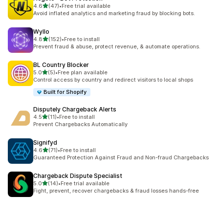
滿分 5 顆星
4.6
(47)
•
Free trial available
共有 47 則評價
Avoid inflated analytics and marketing fraud by blocking bots.
Wyllo
滿分 5 顆星
4.8
(152)
•
Free to install
共有 152 則評價
Prevent fraud & abuse, protect revenue, & automate operations.
BL Country Blocker
滿分 5 顆星
5.0
(5)
•
Free plan available
共有 5 則評價
Control access by country and redirect visitors to local shops
Built for Shopify
Disputely Chargeback Alerts
滿分 5 顆星
4.5
(11)
•
Free to install
共有 11 則評價
Prevent Chargebacks Automatically
Signifyd
滿分 5 顆星
4.6
(71)
•
Free to install
共有 71 則評價
Guaranteed Protection Against Fraud and Non-fraud Chargebacks
Chargeback Dispute Specialist
滿分 5 顆星
5.0
(14)
•
Free trial available
共有 14 則評價
Fight, prevent, recover chargebacks & fraud losses hands-free