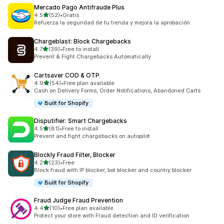
Mercado Pago Antifraude Plus
滿分 5 顆星
4.5
(52)
•
Gratis
共有 52 則評價
Refuerza la seguridad de tu tienda y mejora la aprobación.
Chargeblast: Block Chargebacks
滿分 5 顆星
4.7
(39)
•
Free to install
共有 39 則評價
Prevent & Fight Chargebacks Automatically
Cartsaver COD & OTP
滿分 5 顆星
4.9
(54)
•
Free plan available
共有 54 則評價
Cash on Delivery Forms, Order Notifications, Abandoned Carts
Built for Shopify
Disputifier: Smart Chargebacks
滿分 5 顆星
4.5
(81)
•
Free to install
共有 81 則評價
Prevent and fight chargebacks on autopilot
Blockly Fraud Filter, Blocker
滿分 5 顆星
4.2
(23)
•
Free
共有 23 則評價
Block fraud with IP blocker, bot blocker and country blocker
Built for Shopify
Fraud Judge Fraud Prevention
滿分 5 顆星
4.4
(10)
•
Free plan available
共有 10 則評價
Protect your store with Fraud detection and ID verification