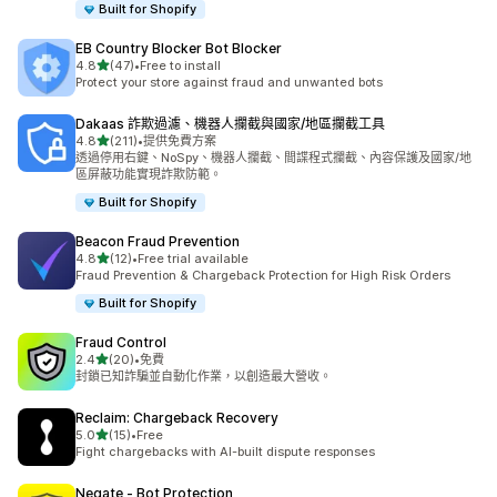
Built for Shopify
EB Country Blocker Bot Blocker
滿分 5 顆星
4.8
(47)
•
Free to install
共有 47 則評價
Protect your store against fraud and unwanted bots
Dakaas 詐欺過濾、機器人攔截與國家/地區攔截工具
滿分 5 顆星
4.8
(211)
•
提供免費方案
共有 211 則評價
透過停用右鍵、NoSpy、機器人攔截、間諜程式攔截、內容保護及國家/地
區屏蔽功能實現詐欺防範。
Built for Shopify
Beacon Fraud Prevention
滿分 5 顆星
4.8
(12)
•
Free trial available
共有 12 則評價
Fraud Prevention & Chargeback Protection for High Risk Orders
Built for Shopify
Fraud Control
滿分 5 顆星
2.4
(20)
•
免費
共有 20 則評價
封鎖已知詐騙並自動化作業，以創造最大營收。
Reclaim: Chargeback Recovery
滿分 5 顆星
5.0
(15)
•
Free
共有 15 則評價
Fight chargebacks with AI-built dispute responses
Negate ‑ Bot Protection