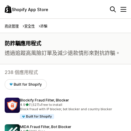
Shopify App Store
商店管理
安全性
詐騙
防詐騙應用程式
透過追蹤高風險訂單及減少退款情形來對抗詐騙。
238 個應用程式
Built for Shopify
Blockify Fraud Filter, Blocker
滿分 5 顆星
4.9
(1,527)
•
Free to install
共有 1527 則評價
Block fraud with IP blocker, bot blocker and country blocker
Built for Shopify
MIDA Fraud Filter, Bot Blocker