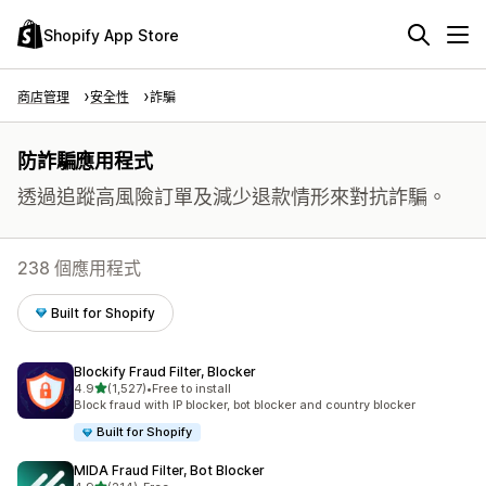
Shopify App Store
商店管理
安全性
詐騙
防詐騙應用程式
透過追蹤高風險訂單及減少退款情形來對抗詐騙。
238 個應用程式
Built for Shopify
Blockify Fraud Filter, Blocker
滿分 5 顆星
4.9
(1,527)
•
Free to install
共有 1527 則評價
Block fraud with IP blocker, bot blocker and country blocker
Built for Shopify
MIDA Fraud Filter, Bot Blocker