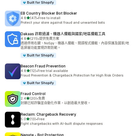
Built for Shopify
EB Country Blocker Bot Blocker
滿分 5 顆星
4.8
(47)
•
Free to install
共有 47 則評價
Protect your store against fraud and unwanted bots
Dakaas 詐欺過濾、機器人攔截與國家/地區攔截工具
滿分 5 顆星
4.8
(211)
•
提供免費方案
共有 211 則評價
透過停用右鍵、NoSpy、機器人攔截、間諜程式攔截、內容保護及國家/地
區屏蔽功能實現詐欺防範。
Built for Shopify
Beacon Fraud Prevention
滿分 5 顆星
4.8
(12)
•
Free trial available
共有 12 則評價
Fraud Prevention & Chargeback Protection for High Risk Orders
Built for Shopify
Fraud Control
滿分 5 顆星
2.4
(20)
•
免費
共有 20 則評價
封鎖已知詐騙並自動化作業，以創造最大營收。
Reclaim: Chargeback Recovery
滿分 5 顆星
5.0
(13)
•
Free
共有 13 則評價
Fight chargebacks with AI-built dispute responses
Negate ‑ Bot Protection