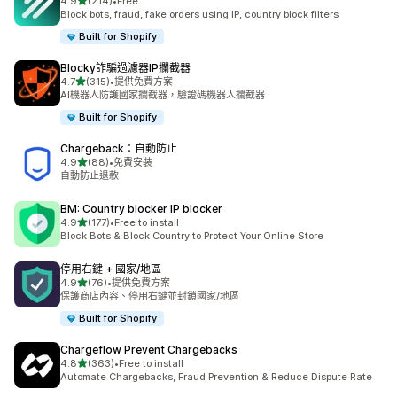
滿分 5 顆星
4.9
(214)
•
Free
共有 214 則評價
Block bots, fraud, fake orders using IP, country block filters
Built for Shopify
Blocky詐騙過濾器IP攔截器
滿分 5 顆星
4.7
(315)
•
提供免費方案
共有 315 則評價
AI機器人防護國家攔截器，驗證碼機器人攔截器
Built for Shopify
Chargeback：自動防止
滿分 5 顆星
4.9
(88)
•
免費安裝
共有 88 則評價
自動防止退款
BM: Country blocker IP blocker
滿分 5 顆星
4.9
(177)
•
Free to install
共有 177 則評價
Block Bots & Block Country to Protect Your Online Store
停用右鍵 + 國家/地區
滿分 5 顆星
4.9
(76)
•
提供免費方案
共有 76 則評價
保護商店內容、停用右鍵並封鎖國家/地區
Built for Shopify
Chargeflow Prevent Chargebacks
滿分 5 顆星
4.8
(363)
•
Free to install
共有 363 則評價
Automate Chargebacks, Fraud Prevention & Reduce Dispute Rate