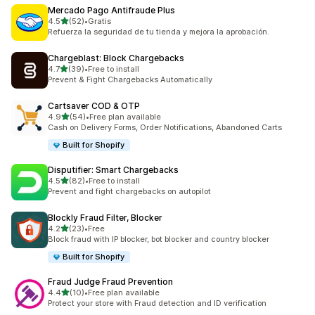
Mercado Pago Antifraude Plus
滿分 5 顆星
4.5
(52)
•
Gratis
共有 52 則評價
Refuerza la seguridad de tu tienda y mejora la aprobación.
Chargeblast: Block Chargebacks
滿分 5 顆星
4.7
(39)
•
Free to install
共有 39 則評價
Prevent & Fight Chargebacks Automatically
Cartsaver COD & OTP
滿分 5 顆星
4.9
(54)
•
Free plan available
共有 54 則評價
Cash on Delivery Forms, Order Notifications, Abandoned Carts
Built for Shopify
Disputifier: Smart Chargebacks
滿分 5 顆星
4.5
(82)
•
Free to install
共有 82 則評價
Prevent and fight chargebacks on autopilot
Blockly Fraud Filter, Blocker
滿分 5 顆星
4.2
(23)
•
Free
共有 23 則評價
Block fraud with IP blocker, bot blocker and country blocker
Built for Shopify
Fraud Judge Fraud Prevention
滿分 5 顆星
4.4
(10)
•
Free plan available
共有 10 則評價
Protect your store with Fraud detection and ID verification