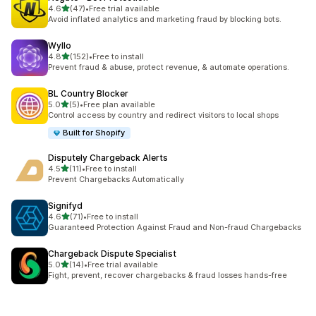
滿分 5 顆星
4.6
(47)
•
Free trial available
共有 47 則評價
Avoid inflated analytics and marketing fraud by blocking bots.
Wyllo
滿分 5 顆星
4.8
(152)
•
Free to install
共有 152 則評價
Prevent fraud & abuse, protect revenue, & automate operations.
BL Country Blocker
滿分 5 顆星
5.0
(5)
•
Free plan available
共有 5 則評價
Control access by country and redirect visitors to local shops
Built for Shopify
Disputely Chargeback Alerts
滿分 5 顆星
4.5
(11)
•
Free to install
共有 11 則評價
Prevent Chargebacks Automatically
Signifyd
滿分 5 顆星
4.6
(71)
•
Free to install
共有 71 則評價
Guaranteed Protection Against Fraud and Non-fraud Chargebacks
Chargeback Dispute Specialist
滿分 5 顆星
5.0
(14)
•
Free trial available
共有 14 則評價
Fight, prevent, recover chargebacks & fraud losses hands-free