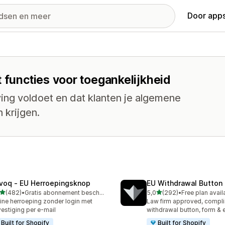
Door apps
 functies voor toegankelijkheid
ving voldoet en dat klanten je algemene
 krijgen.
voq ‑ EU Herroepingsknop
EU Withdrawal Button 
van 5 sterren
van 5 sterren
(482)
•
Gratis abonnement beschikbaar
5,0
(292)
•
Free plan avail
 recensies in totaal
292 recensies in totaal
ine herroeping zonder login met
Law firm approved, compli
estiging per e-mail
withdrawal button, form & 
Built for Shopify
Built for Shopify