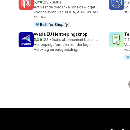
van 5 sterren
5,0
(23)
•
Gratis
4,9
23 recensies in totaal
43 
Activeer de toegankelijkheidswidget
Vol
voor naleving van AODA, ADA, WCAG
stu
en EAA
Built for Shopify
Avada EU Herroepingsknop
Te
van 5 sterren
5,0
(23)
•
Gratis abonnement beschikbaar
4,7
23 recensies in totaal
198
Herroepingsformulier zonder login.
Voe
Auto-tag en terugbetaling.
voo