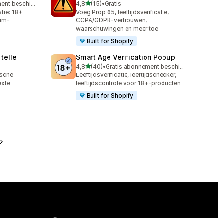
van 5 sterren
Gratis abonnement beschikbaar
4,8
(15)
•
Gratis
15 recensies in totaal
atie: 18+
Voeg Prop 65, leeftijdsverificatie,
ium-
CCPA/GDPR-vertrouwen,
waarschuwingen en meer toe
Built for Shopify
telle
Smart Age Verification Popup
van 5 sterren
4,8
(40)
•
Gratis abonnement beschikbaar
40 recensies in totaal
ische
Leeftijdsverificatie, leeftijdschecker,
exte
leeftijdscontrole voor 18+-producten
Built for Shopify