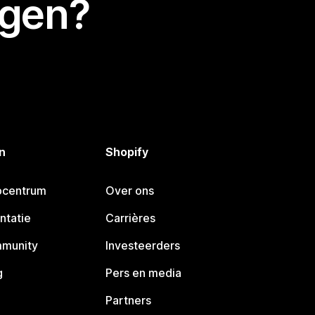
egen?
n
Shopify
pcentrum
Over ons
ntatie
Carrières
mmunity
Investeerders
g
Pers en media
Partners