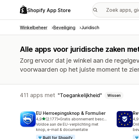
Shopify App Store
Winkelbeheer
Beveiliging
Juridisch
Alle apps voor juridische zaken met
Zorg ervoor dat je winkel aan de regelge
voorwaarden op het juiste moment te zien
411 apps met
Toegankelijkheid
Wissen
EU Herroepingsknop & Formulier
Re
van 5 sterren
4,9
(2.177)
•
Gratis abonnement beschikbaar
4,9
2177 recensies in totaal
482
Voldoe aan de EU-verplichting met
Onl
knop, e-mail & documentatie
bev
Built for Shopify