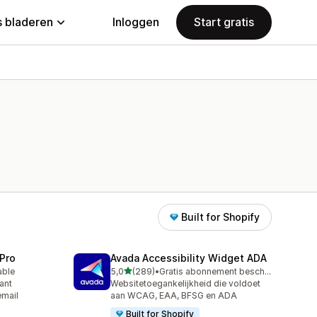
 bladeren
Inloggen
Start gratis
Built for Shopify
Pro
Avada Accessibility Widget ADA
van 5 sterren
able
5,0
(289)
•
Gratis abonnement beschikbaar
289 recensies in totaal
ant
Websitetoegankelijkheid die voldoet
email
aan WCAG, EAA, BFSG en ADA
Built for Shopify