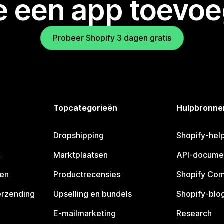
je een app toevo
Probeer Shopify 3 dagen gratis
Topcategorieën
Hulpbronne
Dropshipping
Shopify-hel
n
Marktplaatsen
API-docume
pen
Productrecensies
Shopify Co
erzending
Upselling en bundels
Shopify-blo
E-mailmarketing
Research