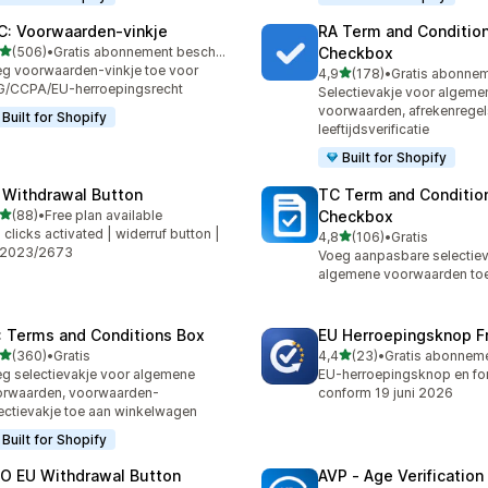
C: Voorwaarden‑vinkje
RA Term and Conditio
van 5 sterren
(506)
•
Gratis abonnement beschikbaar
Checkbox
 recensies in totaal
g voorwaarden-vinkje toe voor
van 5 sterren
4,9
(178)
•
178 recensies in totaal
G/CCPA/EU-herroepingsrecht
Selectievakje voor algeme
voorwaarden, afrekenregel
Built for Shopify
leeftijdsverificatie
Built for Shopify
 Withdrawal Button
TC Term and Conditio
van 5 sterren
(88)
•
Free plan available
Checkbox
recensies in totaal
2 clicks activated | widerruf button |
van 5 sterren
4,8
(106)
•
Gratis
106 recensies in totaal
 2023/2673
Voeg aanpasbare selectiev
algemene voorwaarden to
: Terms and Conditions Box
EU Herroepingsknop F
van 5 sterren
van 5 sterren
(360)
•
Gratis
4,4
(23)
•
 recensies in totaal
23 recensies in totaal
g selectievakje voor algemene
EU-herroepingsknop en for
rwaarden, voorwaarden-
conform 19 juni 2026
ectievakje toe aan winkelwagen
Built for Shopify
O EU Withdrawal Button
AVP ‑ Age Verificatio