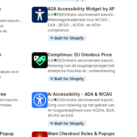
n
ADA Accessibility Widget by AP
van 5 sterren
4,9
(86)
•
Gratis abonnement beschikbaar
86 recensies in totaal
Webtoegankelijkheid voor WCAG-,
Gratis abonnement beschikbaar
EAA-, BFSG-, AODA- en ADA-
ne
compliance.
s en
Built for Shopify
n
Complimus: EU Omnibus Price
van 5 sterren
4,9
(62)
•
Gratis abonnement beschikbaar
62 recensies in totaal
Naleving van de laagsteprijsregel met
enterprise-functies en -ondersteuning
akjes voor
e
Built for Shopify
ree
Ai Accessibility ‑ ADA & WCAG
van 5 sterren
Gratis abonnement beschikbaar
5,0
(33)
•
Gratis abonnement beschikbaar
33 recensies in totaal
mulier,
Zorg voor naleving op het gebied van
AI-toegankelijkheid voor AODA, ADA,
WCAG en EAA
Built for Shopify
n Popup
Warn Checkout Rules & Popups