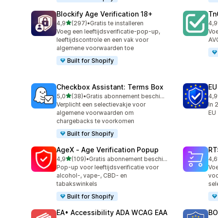
Blockify Age Verification 18+
Tn
van 5 sterren
4,9
(297)
•
Gratis te installeren
4,9
297 recensies in totaal
506
Voeg een leeftijdsverificatie-pop-up,
Voe
leeftijdscontrole en een vak voor
AV
algemene voorwaarden toe
Built for Shopify
Checkbox Assistant: Terms Box
EU
van 5 sterren
5,0
(38)
•
Gratis abonnement beschikbaar
4,9
38 recensies in totaal
88 
Verplicht een selectievakje voor
In 
algemene voorwaarden om
EU
chargebacks te voorkomen
Built for Shopify
AgeX ‑ Age Verification Popup
RT
van 5 sterren
4,9
(109)
•
Gratis abonnement beschikbaar
4,6
109 recensies in totaal
360
Pop-up voor leeftijdsverificatie voor
Voe
alcohol-, vape-, CBD- en
voo
tabakswinkels
sel
Built for Shopify
EA• Accessibility ADA WCAG EAA
BO