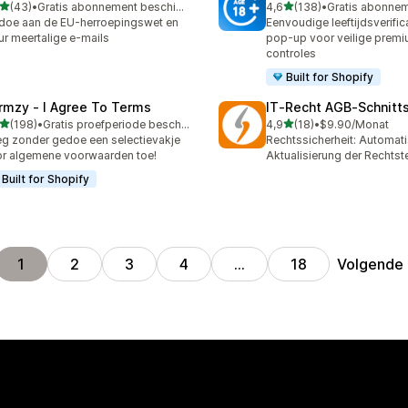
van 5 sterren
van 5 sterren
(43)
•
Gratis abonnement beschikbaar
4,6
(138)
•
recensies in totaal
138 recensies in totaal
doe aan de EU-herroepingswet en
Eenvoudige leeftijdsverific
ur meertalige e-mails
pop-up voor veilige prem
controles
Built for Shopify
rmzy ‑ I Agree To Terms
IT‑Recht AGB‑Schnitts
van 5 sterren
van 5 sterren
(198)
•
Gratis proefperiode beschikbaar
4,9
(18)
•
$9.90/Monat
 recensies in totaal
18 recensies in totaal
g zonder gedoe een selectievakje
Rechtssicherheit: Automat
r algemene voorwaarden toe!
Aktualisierung der Rechtst
Built for Shopify
Volgende
1
2
3
4
…
18