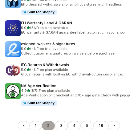
共有 6 則評價
Effortless EU withdrawals for ambitious stores, incl. headless
Built for Shopify
EU Warranty Label & GARAN
滿分 5 顆星
5.0
(5)
•
Free plan available
共有 5 則評價
EU warranty & GARAN guarantee label, automatic in your shop
esigned: waivers & signatures
滿分 5 顆星
5.0
(4)
•
Free trial available
共有 4 則評價
Collect customer signatures on waivers before purchase
IFG Returns & Withdrawals
滿分 5 顆星
5.0
(4)
•
Free plan available
共有 4 則評價
Global returns with built-in EU withdrawal-button compliance.
NA Age Verification
滿分 5 顆星
4.9
(87)
•
Free plan available
共有 87 則評價
Age Verification on checkout and 18+ age gate check with popup
Built for Shopify
1
2
3
4
5
18