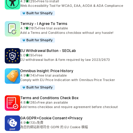
滿分 5 顆星
4.3
(29)
•
Free to install
共有 29 則評價
Web Accessibility Tool for WCAG, EAA, AODA & ADA Compliance
Built for Shopify
Termzy ‑ I Agree To Terms
滿分 5 顆星
4.7
(197)
•
Free trial available
共有 197 則評價
Add a Terms and Conditions checkbox without any hassle!
Built for Shopify
EU Withdrawal Button ‑ SEOLab
滿分 5 顆星
5.0
(9)
•
Free
共有 9 則評價
EU withdrawal button & form required by law 2023/2673
Omnibus Insight: Price History
滿分 5 顆星
4.9
(14)
•
Free trial available
共有 14 則評價
Comply with EU Price Indication with Omnibus Price Tracker
Built for Shopify
Terms and Conditions Check Box
滿分 5 顆星
4.8
(38)
•
Free plan available
共有 38 則評價
Add terms checkbox and require agreement before checkout
GA:GDPR+Cookie Consent+Privacy
滿分 5 顆星
4.9
(13)
•
免費
共有 13 則評價
為您的網站新增符合 GDPR 的 EU Cookie 橫幅