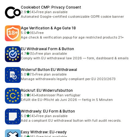
Cookiebot CMP: Privacy Consent
滿分 5 顆星
2.9
(4)
•
Free plan available
共有 4 則評價
Automated Google-certified customizable GDPR cookie banner
Age Verification & Age Gate 18
滿分 5 顆星
5.0
(6)
•
Free
共有 6 則評價
Age check & verification popup for age restricted products 21+
EU Withdrawal Form & Button
滿分 5 顆星
4.7
(5)
•
Free plan available
共有 5 則評價
Comply with EU withdrawal law 2026 — form, dashboard & emails
Widerruf Button EU Withdrawal
滿分 5 顆星
5.0
(1)
•
Free plan available
共有 1 則評價
Manage withdrawals legally compliant per EU 2023/2673
Rückruf: EU Widerrufsbutton
滿分 5 顆星
5.0
(4)
•
Kostenloser Plan verfügbar
共有 4 則評價
Erfüllt die EU-Pflicht ab Juni 2026 — fertig in 5 Minuten
Withdrawly: EU Form & Button
滿分 5 顆星
5.0
(4)
•
Free plan available
共有 4 則評價
Add a compliant EU withdrawal button with full audit records.
Easy Withdraw: EU‑ready
滿分 5 顆星
5.0
(6)
•
Free trial available