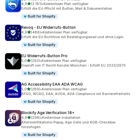
von 5 Sternen
4,9
(2.181)
•
Kostenloser Plan verfügbar
2181 Rezensionen insgesamt
Erfüllt die EU-Pflicht mit Button, Mail & Dokumentation
Built for Shopify
Revoq ‑ EU Widerrufs‑Button
von 5 Sternen
4,9
(486)
•
Kostenloser Plan verfügbar
486 Rezensionen insgesamt
Erfüllt die EU Richtlinie mit Bestätigungsmail und ohne Login.
Built for Shopify
EU Widerrufs‑Button Pro
von 5 Sternen
5,0
(293)
•
Kostenloser Plan verfügbar
293 Rezensionen insgesamt
Geprüft von IT Recht Kanzlei München - Erfüllt EU 2023/2673
Built for Shopify
AG Accessibility EAA ADA WCAG
von 5 Sternen
5,0
(289)
•
Kostenloser Plan verfügbar
289 Rezensionen insgesamt
BFSG, WCAG, EAA, AODA, ADA Compliance mit Barrierefreiheits
Built for Shopify
Blockify Age Verification 18+
von 5 Sternen
4,9
(298)
•
Kostenlose Installation
298 Rezensionen insgesamt
Altersverifikations-Popup, Age Gate und AGB-Checkbox
hinzufügen
Built for Shopify