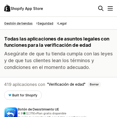
Shopify App Store
Gestión de tiendas
Seguridad
Legal
Todas las aplicaciones de asuntos legales con
funciones para la verificación de edad
Asegúrate de que tu tienda cumpla con las leyes
y de que tus clientes lean los términos y
condiciones en el momento adecuado.
419 aplicaciones con
Verificación de edad
Borrar
Built for Shopify
Botón de Desistimiento UE
de 5 estrellas
4.9
(2,179)
•
Plan gratis disponible
2179 reseñas en total