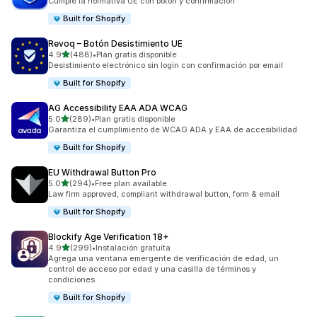
Cumple la normativa UE con botón y confirmación
Built for Shopify
Revoq – Botón Desistimiento UE
de 5 estrellas
4.9
(488)
•
Plan gratis disponible
488 reseñas en total
Desistimiento electrónico sin login con confirmación por email
Built for Shopify
AG Accessibility EAA ADA WCAG
de 5 estrellas
5.0
(289)
•
Plan gratis disponible
289 reseñas en total
Garantiza el cumplimiento de WCAG ADA y EAA de accesibilidad
Built for Shopify
EU Withdrawal Button Pro
de 5 estrellas
5.0
(294)
•
Free plan available
294 reseñas en total
Law firm approved, compliant withdrawal button, form & email
Built for Shopify
Blockify Age Verification 18+
de 5 estrellas
4.9
(299)
•
Instalación gratuita
299 reseñas en total
Agrega una ventana emergente de verificación de edad, un
control de acceso por edad y una casilla de términos y
condiciones.
Built for Shopify