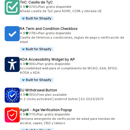
TnC: Casilla de TyC
de 5 estrellas
4.9
(510)
•
Plan gratis disponible
510 reseñas en total
Añade casilla de TyC para RGPD, CCPA y retirada UE
Built for Shopify
RA Term and Condition Checkbox
de 5 estrellas
4.9
(178)
•
Plan gratis disponible
178 reseñas en total
Casilla de términos y condiciones, reglas de pago y verificación de
edad
Built for Shopify
ADA Accessibility Widget by AP
de 5 estrellas
4.9
(86)
•
Plan gratis disponible
86 reseñas en total
Accesibilidad web para el cumplimiento de WCAG, EAA, BFSG,
AODA y ADA.
Built for Shopify
EU Withdrawal Button
de 5 estrellas
4.9
(90)
•
Free plan available
90 reseñas en total
In 2 clicks activated | widerruf button | EU 2023/2673
AgeX ‑ Age Verification Popup
de 5 estrellas
4.9
(111)
•
Plan gratis disponible
111 reseñas en total
Ventana emergente de verificación de edad para tiendas de
alcohol, vapeo, CBD y tabaco