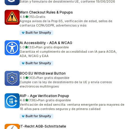
Botón y formulario de desistimiento UE, conforme 19/06/2026
Warn Checkout Rules & Popups
de 5 estrellas
4.8
(15)
•
Gratis
15 reseñas en total
Agrega avisos de la Prop 65, verificación de edad, sellos de
confianza CCPA/GDPR, advertencias y más
Built for Shopify
Ai Accessibility ‑ ADA & WCAG
de 5 estrellas
5.0
(33)
•
Plan gratis disponible
33 reseñas en total
Garantiza el cumplimiento de accesibilidad con IA para AODA,
ADA, WCAG y EAA
Built for Shopify
BOO EU Withdrawal Button
de 5 estrellas
4.9
(43)
•
Plan gratis disponible
43 reseñas en total
Cumple con la ley de desistimiento de la UE y envía correos
electrónicos multilingües
AVP ‑ Age Verification Popup
de 5 estrellas
4.6
(138)
•
Plan gratis disponible
138 reseñas en total
Verificación de edad sencilla: ventana emergente para mayores de
18 años para controles seguros y de primera calidad
Built for Shopify
IT‑Recht AGB‑Schnittstelle