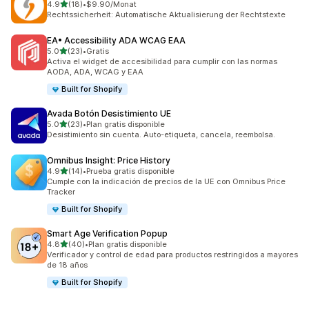
de 5 estrellas
4.9
(18)
•
$9.90/Monat
18 reseñas en total
Rechtssicherheit: Automatische Aktualisierung der Rechtstexte
EA• Accessibility ADA WCAG EAA
de 5 estrellas
5.0
(23)
•
Gratis
23 reseñas en total
Activa el widget de accesibilidad para cumplir con las normas
AODA, ADA, WCAG y EAA
Built for Shopify
Avada Botón Desistimiento UE
de 5 estrellas
5.0
(23)
•
Plan gratis disponible
23 reseñas en total
Desistimiento sin cuenta. Auto-etiqueta, cancela, reembolsa.
Omnibus Insight: Price History
de 5 estrellas
4.9
(14)
•
Prueba gratis disponible
14 reseñas en total
Cumple con la indicación de precios de la UE con Omnibus Price
Tracker
Built for Shopify
Smart Age Verification Popup
de 5 estrellas
4.8
(40)
•
Plan gratis disponible
40 reseñas en total
Verificador y control de edad para productos restringidos a mayores
de 18 años
Built for Shopify