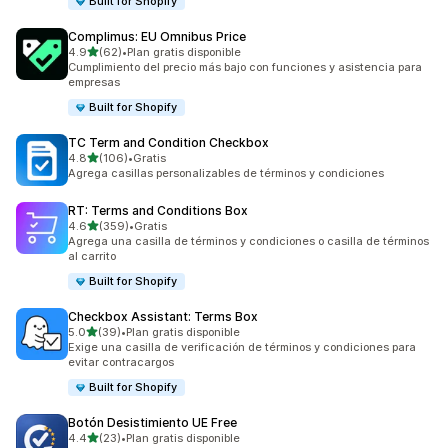
Built for Shopify
Complimus: EU Omnibus Price
de 5 estrellas
4.9
(62)
•
Plan gratis disponible
62 reseñas en total
Cumplimiento del precio más bajo con funciones y asistencia para
empresas
Built for Shopify
TC Term and Condition Checkbox
de 5 estrellas
4.8
(106)
•
Gratis
106 reseñas en total
Agrega casillas personalizables de términos y condiciones
RT: Terms and Conditions Box
de 5 estrellas
4.6
(359)
•
Gratis
359 reseñas en total
Agrega una casilla de términos y condiciones o casilla de términos
al carrito
Built for Shopify
Checkbox Assistant: Terms Box
de 5 estrellas
5.0
(39)
•
Plan gratis disponible
39 reseñas en total
Exige una casilla de verificación de términos y condiciones para
evitar contracargos
Built for Shopify
Botón Desistimiento UE Free
de 5 estrellas
4.4
(23)
•
Plan gratis disponible
23 reseñas en total