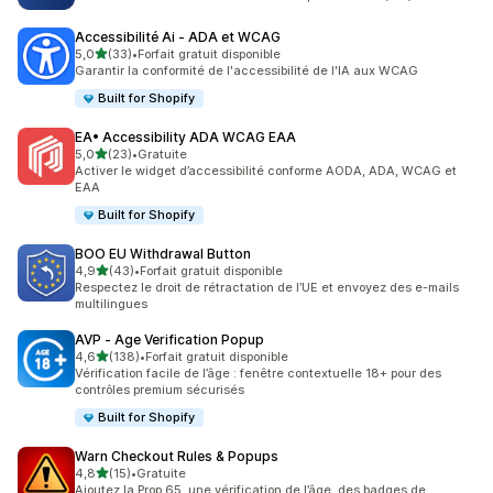
Accessibilité Ai ‑ ADA et WCAG
étoile(s) sur 5
5,0
(33)
•
Forfait gratuit disponible
33 avis au total
Garantir la conformité de l'accessibilité de l'IA aux WCAG
Built for Shopify
EA• Accessibility ADA WCAG EAA
étoile(s) sur 5
5,0
(23)
•
Gratuite
23 avis au total
Activer le widget d’accessibilité conforme AODA, ADA, WCAG et
EAA
Built for Shopify
BOO EU Withdrawal Button
étoile(s) sur 5
4,9
(43)
•
Forfait gratuit disponible
43 avis au total
Respectez le droit de rétractation de l’UE et envoyez des e-mails
multilingues
AVP ‑ Age Verification Popup
étoile(s) sur 5
4,6
(138)
•
Forfait gratuit disponible
138 avis au total
Vérification facile de l’âge : fenêtre contextuelle 18+ pour des
contrôles premium sécurisés
Built for Shopify
Warn Checkout Rules & Popups
étoile(s) sur 5
4,8
(15)
•
Gratuite
15 avis au total
Ajoutez la Prop 65, une vérification de l’âge, des badges de