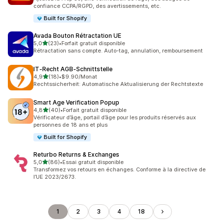
confiance CCPA/RGPD, des avertissements, etc.
Built for Shopify
Avada Bouton Rétractation UE
étoile(s) sur 5
5,0
(23)
•
Forfait gratuit disponible
23 avis au total
Rétractation sans compte. Auto-tag, annulation, remboursement
IT‑Recht AGB‑Schnittstelle
étoile(s) sur 5
4,9
(18)
•
$9.90/Monat
18 avis au total
Rechtssicherheit: Automatische Aktualisierung der Rechtstexte
Smart Age Verification Popup
étoile(s) sur 5
4,8
(40)
•
Forfait gratuit disponible
40 avis au total
Vérificateur d’âge, portail d’âge pour les produits réservés aux
personnes de 18 ans et plus
Built for Shopify
Returbo Returns & Exchanges
étoile(s) sur 5
5,0
(86)
•
Essai gratuit disponible
86 avis au total
Transformez vos retours en échanges. Conforme à la directive de
l’UE 2023/2673.
1
2
3
4
18