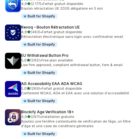
étoile(s) sur 5
4,9
(2 177)
•
Forfait gratuit disponible
2177 avis au total
Bouton rétractation UE 2026 obligatoire en 5 min
Built for Shopify
Revoq – Bouton Rétractation UE
étoile(s) sur 5
4,9
(483)
•
Forfait gratuit disponible
483 avis au total
Rétractation électronique sans login avec confirmation email
Built for Shopify
EU Withdrawal Button Pro
étoile(s) sur 5
5,0
(292)
•
Free plan available
292 avis au total
Law firm approved, compliant withdrawal button, form & email
Built for Shopify
AG Accessibility EAA ADA WCAG
étoile(s) sur 5
5,0
(289)
•
Forfait gratuit disponible
289 avis au total
Conformité WCAG, ADA et EAA avec une solution d'accessibilité
Built for Shopify
Blockify Age Verification 18+
étoile(s) sur 5
4,9
(297)
•
Installation gratuite
297 avis au total
Ajoutez une fenêtre contextuelle de vérification de l’âge, un filtre
d'âge et une case de conditions générales
Built for Shopify