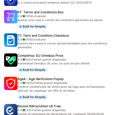
88 avis au total
In 2 clicks activated | widerruf button | EU 2023/2673
RT: Terms and Conditions Box
étoile(s) sur 5
4,6
(359)
•
Gratuite
359 avis au total
Ajouter une case à cocher de conditions générales au panier
Built for Shopify
TC Term and Condition Checkbox
étoile(s) sur 5
4,8
(106)
•
Gratuite
106 avis au total
Ajoutez des cases à cocher personnalisables pour les conditions
générales
Complimus: EU Omnibus Price
étoile(s) sur 5
4,9
(62)
•
Forfait gratuit disponible
62 avis au total
Automatise Omnibus UE avec un suivi de prix illimité
Built for Shopify
AgeX ‑ Age Verification Popup
étoile(s) sur 5
4,9
(109)
•
Forfait gratuit disponible
109 avis au total
Fenêtre contextuelle de vérification de l’âge pour les boutiques
d’alcool, de vapotage, de CBD et de tabac
Built for Shopify
Bouton Rétractation UE Free
étoile(s) sur 5
4,4
(23)
•
Forfait gratuit disponible
23 avis au total
Bouton et formulaire de rétractation UE, conforme 19/06/2026