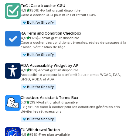
TnC : Case à cocher CGU
étoile(s) sur 5
4,9
(506)
•
Forfait gratuit disponible
506 avis au total
Case à cocher CGU pour RGPD et retrait CCPA
Built for Shopify
RA Term and Condition Checkbox
étoile(s) sur 5
4,9
(178)
•
Forfait gratuit disponible
178 avis au total
Case à cocher des conditions générales, règles de passage à la
caisse, vérification de l’âge
Built for Shopify
ADA Accessibility Widget by AP
étoile(s) sur 5
4,9
(86)
•
Forfait gratuit disponible
86 avis au total
Accessibilité web pour la conformité aux normes WCAG, EAA,
BFSG, AODA et ADA.
Built for Shopify
Checkbox Assistant: Terms Box
étoile(s) sur 5
5,0
(39)
•
Forfait gratuit disponible
39 avis au total
Exigez une case à cocher pour les conditions générales afin
d’éviter les rétrocessions
Built for Shopify
EU Withdrawal Button
étoile(s) sur 5
4,9
(88)
•
Free plan available