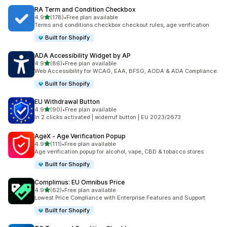
RA Term and Condition Checkbox
별 5개 중
4.9
(178)
•
Free plan available
총 리뷰 178개
Terms and conditions checkbox checkout rules, age verification
Built for Shopify
ADA Accessibility Widget by AP
별 5개 중
4.9
(86)
•
Free plan available
총 리뷰 86개
Web Accessibility for WCAG, EAA, BFSG, AODA & ADA Compliance.
Built for Shopify
EU Withdrawal Button
별 5개 중
4.9
(90)
•
Free plan available
총 리뷰 90개
In 2 clicks activated | widerruf button | EU 2023/2673
AgeX ‑ Age Verification Popup
별 5개 중
4.9
(111)
•
Free plan available
총 리뷰 111개
Age verification popup for alcohol, vape, CBD & tobacco stores
Built for Shopify
Complimus: EU Omnibus Price
별 5개 중
4.9
(62)
•
Free plan available
총 리뷰 62개
Lowest Price Compliance with Enterprise Features and Support
Built for Shopify