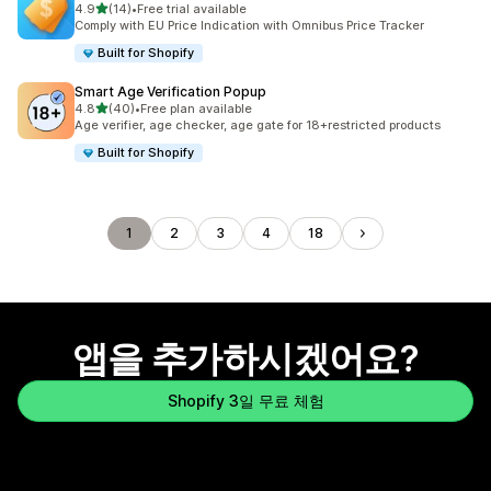
별 5개 중
4.9
(14)
•
Free trial available
총 리뷰 14개
Comply with EU Price Indication with Omnibus Price Tracker
Built for Shopify
Smart Age Verification Popup
별 5개 중
4.8
(40)
•
Free plan available
총 리뷰 40개
Age verifier, age checker, age gate for 18+restricted products
Built for Shopify
1
2
3
4
18
앱을 추가하시겠어요?
Shopify 3일 무료 체험