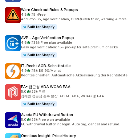
Warn Checkout Rules & Popups
별 5개 중
4.8
(15)
•
Free
총 리뷰 15개
Add Prop 65, age verification, CCPA/GDPR trust, warning & more
Built for Shopify
AVP ‑ Age Verification Popup
별 5개 중
4.6
(138)
•
Free plan available
총 리뷰 138개
Easy age verification: 18+ pop-up for safe premium checks
Built for Shopify
IT‑Recht AGB‑Schnittstelle
별 5개 중
4.9
(18)
•
$9.90/Monat
총 리뷰 18개
Rechtssicherheit: Automatische Aktualisierung der Rechtstexte
EA• 접근성 ADA WCAG EAA
별 5개 중
5.0
(23)
•
무료
총 리뷰 23개
장애인 접근성 준수 보장: AODA, ADA, WCAG 및 EAA
Built for Shopify
Avada EU Withdrawal Button
별 5개 중
5.0
(23)
•
Free plan available
총 리뷰 23개
EU withdrawal button no login. Auto tag, cancel and refund.
Omnibus Insight: Price History