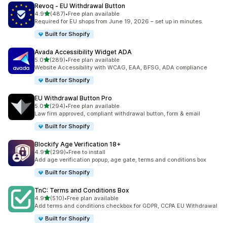
Revoq ‑ EU Withdrawal Button
별 5개 중
4.9
(487)
•
Free plan available
총 리뷰 487개
Required for EU shops from June 19, 2026 – set up in minutes.
Built for Shopify
Avada Accessibility Widget ADA
별 5개 중
5.0
(289)
•
Free plan available
총 리뷰 289개
Website Accessibility with WCAG, EAA, BFSG, ADA compliance
Built for Shopify
EU Withdrawal Button Pro
별 5개 중
5.0
(294)
•
Free plan available
총 리뷰 294개
Law firm approved, compliant withdrawal button, form & email
Built for Shopify
Blockify Age Verification 18+
별 5개 중
4.9
(299)
•
Free to install
총 리뷰 299개
Add age verification popup, age gate, terms and conditions box
Built for Shopify
TnC: Terms and Conditions Box
별 5개 중
4.9
(510)
•
Free plan available
총 리뷰 510개
Add terms and conditions checkbox for GDPR, CCPA EU Withdrawal
Built for Shopify