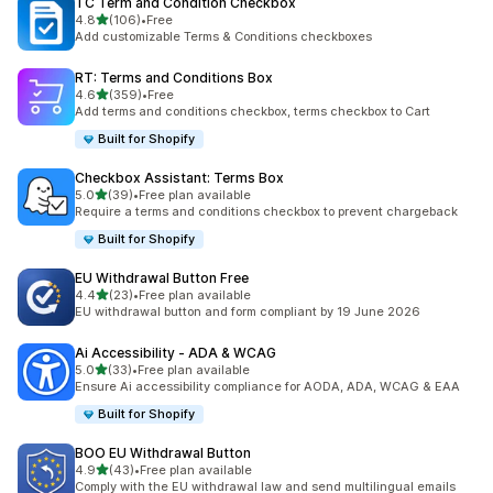
TC Term and Condition Checkbox
별 5개 중
4.8
(106)
•
Free
총 리뷰 106개
Add customizable Terms & Conditions checkboxes
RT: Terms and Conditions Box
별 5개 중
4.6
(359)
•
Free
총 리뷰 359개
Add terms and conditions checkbox, terms checkbox to Cart
Built for Shopify
Checkbox Assistant: Terms Box
별 5개 중
5.0
(39)
•
Free plan available
총 리뷰 39개
Require a terms and conditions checkbox to prevent chargeback
Built for Shopify
EU Withdrawal Button Free
별 5개 중
4.4
(23)
•
Free plan available
총 리뷰 23개
EU withdrawal button and form compliant by 19 June 2026
Ai Accessibility ‑ ADA & WCAG
별 5개 중
5.0
(33)
•
Free plan available
총 리뷰 33개
Ensure Ai accessibility compliance for AODA, ADA, WCAG & EAA
Built for Shopify
BOO EU Withdrawal Button
별 5개 중
4.9
(43)
•
Free plan available
총 리뷰 43개
Comply with the EU withdrawal law and send multilingual emails