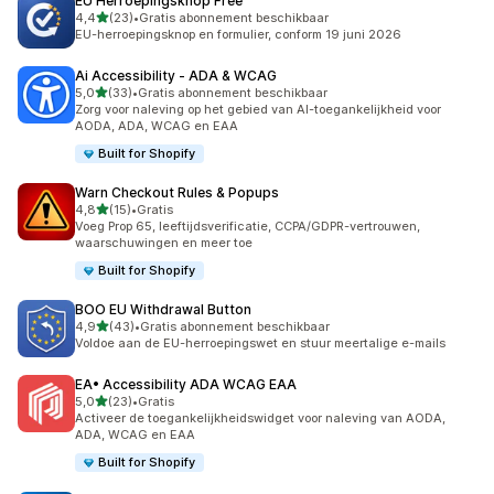
EU Herroepingsknop Free
van 5 sterren
4,4
(23)
•
Gratis abonnement beschikbaar
23 recensies in totaal
EU-herroepingsknop en formulier, conform 19 juni 2026
Ai Accessibility ‑ ADA & WCAG
van 5 sterren
5,0
(33)
•
Gratis abonnement beschikbaar
33 recensies in totaal
Zorg voor naleving op het gebied van AI-toegankelijkheid voor
AODA, ADA, WCAG en EAA
Built for Shopify
Warn Checkout Rules & Popups
van 5 sterren
4,8
(15)
•
Gratis
15 recensies in totaal
Voeg Prop 65, leeftijdsverificatie, CCPA/GDPR-vertrouwen,
waarschuwingen en meer toe
Built for Shopify
BOO EU Withdrawal Button
van 5 sterren
4,9
(43)
•
Gratis abonnement beschikbaar
43 recensies in totaal
Voldoe aan de EU-herroepingswet en stuur meertalige e-mails
EA• Accessibility ADA WCAG EAA
van 5 sterren
5,0
(23)
•
Gratis
23 recensies in totaal
Activeer de toegankelijkheidswidget voor naleving van AODA,
ADA, WCAG en EAA
Built for Shopify