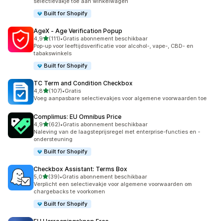
selectievakje toe aan winkelwagen
Built for Shopify
AgeX ‑ Age Verification Popup
van 5 sterren
4,9
(111)
•
Gratis abonnement beschikbaar
111 recensies in totaal
Pop-up voor leeftijdsverificatie voor alcohol-, vape-, CBD- en
tabakswinkels
Built for Shopify
TC Term and Condition Checkbox
van 5 sterren
4,8
(107)
•
Gratis
107 recensies in totaal
Voeg aanpasbare selectievakjes voor algemene voorwaarden toe
Complimus: EU Omnibus Price
van 5 sterren
4,9
(62)
•
Gratis abonnement beschikbaar
62 recensies in totaal
Naleving van de laagsteprijsregel met enterprise-functies en -
ondersteuning
Built for Shopify
Checkbox Assistant: Terms Box
van 5 sterren
5,0
(39)
•
Gratis abonnement beschikbaar
39 recensies in totaal
Verplicht een selectievakje voor algemene voorwaarden om
chargebacks te voorkomen
Built for Shopify