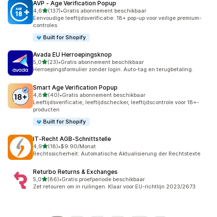
AVP ‑ Age Verification Popup
van 5 sterren
4,6
(137)
•
Gratis abonnement beschikbaar
137 recensies in totaal
Eenvoudige leeftijdsverificatie: 18+ pop-up voor veilige premium-
controles
Built for Shopify
Avada EU Herroepingsknop
van 5 sterren
5,0
(23)
•
Gratis abonnement beschikbaar
23 recensies in totaal
Herroepingsformulier zonder login. Auto-tag en terugbetaling.
Smart Age Verification Popup
van 5 sterren
4,8
(40)
•
Gratis abonnement beschikbaar
40 recensies in totaal
Leeftijdsverificatie, leeftijdschecker, leeftijdscontrole voor 18+-
producten
Built for Shopify
IT‑Recht AGB‑Schnittstelle
van 5 sterren
4,9
(18)
•
$9.90/Monat
18 recensies in totaal
Rechtssicherheit: Automatische Aktualisierung der Rechtstexte
Returbo Returns & Exchanges
van 5 sterren
5,0
(86)
•
Gratis proefperiode beschikbaar
86 recensies in totaal
Zet retouren om in ruilingen. Klaar voor EU-richtlijn 2023/2673