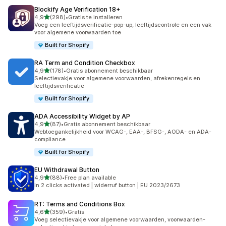
Blockify Age Verification 18+
van 5 sterren
4,9
(298)
•
Gratis te installeren
298 recensies in totaal
Voeg een leeftijdsverificatie-pop-up, leeftijdscontrole en een vak
voor algemene voorwaarden toe
Built for Shopify
RA Term and Condition Checkbox
van 5 sterren
4,9
(178)
•
Gratis abonnement beschikbaar
178 recensies in totaal
Selectievakje voor algemene voorwaarden, afrekenregels en
leeftijdsverificatie
Built for Shopify
ADA Accessibility Widget by AP
van 5 sterren
4,9
(87)
•
Gratis abonnement beschikbaar
87 recensies in totaal
Webtoegankelijkheid voor WCAG-, EAA-, BFSG-, AODA- en ADA-
compliance.
Built for Shopify
EU Withdrawal Button
van 5 sterren
4,9
(88)
•
Free plan available
88 recensies in totaal
In 2 clicks activated | widerruf button | EU 2023/2673
RT: Terms and Conditions Box
van 5 sterren
4,6
(359)
•
Gratis
359 recensies in totaal
Voeg selectievakje voor algemene voorwaarden, voorwaarden-