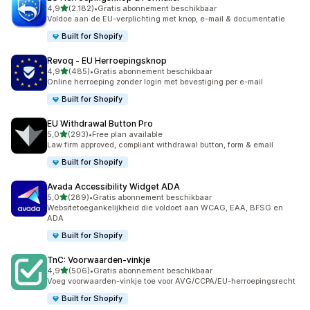
van 5 sterren
4,9
(2.182)
•
Gratis abonnement beschikbaar
2182 recensies in totaal
Voldoe aan de EU-verplichting met knop, e-mail & documentatie
Built for Shopify
Revoq ‑ EU Herroepingsknop
van 5 sterren
4,9
(485)
•
Gratis abonnement beschikbaar
485 recensies in totaal
Online herroeping zonder login met bevestiging per e-mail
Built for Shopify
EU Withdrawal Button Pro
van 5 sterren
5,0
(293)
•
Free plan available
293 recensies in totaal
Law firm approved, compliant withdrawal button, form & email
Built for Shopify
Avada Accessibility Widget ADA
van 5 sterren
5,0
(289)
•
Gratis abonnement beschikbaar
289 recensies in totaal
Websitetoegankelijkheid die voldoet aan WCAG, EAA, BFSG en
ADA
Built for Shopify
TnC: Voorwaarden‑vinkje
van 5 sterren
4,9
(506)
•
Gratis abonnement beschikbaar
506 recensies in totaal
Voeg voorwaarden-vinkje toe voor AVG/CCPA/EU-herroepingsrecht
Built for Shopify