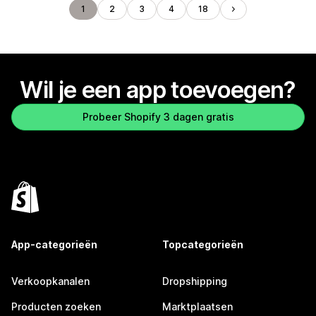
1
2
3
4
18
Wil je een app toevoegen?
Probeer Shopify 3 dagen gratis
App-categorieën
Topcategorieën
Verkoopkanalen
Dropshipping
Producten zoeken
Marktplaatsen