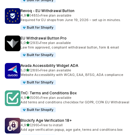
Built for Shopify
Revoq ‑ EU Withdrawal Button
av 5 stjerner
4,9
(485)
•
Free plan available
Totalt 485 omtaler
Required for EU shops from June 19, 2026 – set up in minutes.
Built for Shopify
EU Withdrawal Button Pro
av 5 stjerner
5,0
(293)
•
Free plan available
Totalt 293 omtaler
Law firm approved, compliant withdrawal button, form & email
Built for Shopify
Avada Accessibility Widget ADA
av 5 stjerner
5,0
(289)
•
Free plan available
Totalt 289 omtaler
Website Accessibility with WCAG, EAA, BFSG, ADA compliance
Built for Shopify
TnC: Terms and Conditions Box
av 5 stjerner
4,9
(509)
•
Free plan available
Totalt 509 omtaler
Add terms and conditions checkbox for GDPR, CCPA EU Withdrawal
Built for Shopify
Blockify Age Verification 18+
av 5 stjerner
4,9
(299)
•
Free to install
Totalt 299 omtaler
Add age verification popup, age gate, terms and conditions box