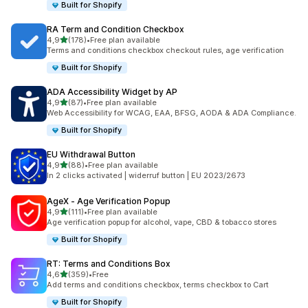
Built for Shopify
RA Term and Condition Checkbox
av 5 stjerner
4,9
(178)
•
Free plan available
Totalt 178 omtaler
Terms and conditions checkbox checkout rules, age verification
Built for Shopify
ADA Accessibility Widget by AP
av 5 stjerner
4,9
(87)
•
Free plan available
Totalt 87 omtaler
Web Accessibility for WCAG, EAA, BFSG, AODA & ADA Compliance.
Built for Shopify
EU Withdrawal Button
av 5 stjerner
4,9
(88)
•
Free plan available
Totalt 88 omtaler
In 2 clicks activated | widerruf button | EU 2023/2673
AgeX ‑ Age Verification Popup
av 5 stjerner
4,9
(111)
•
Free plan available
Totalt 111 omtaler
Age verification popup for alcohol, vape, CBD & tobacco stores
Built for Shopify
RT: Terms and Conditions Box
av 5 stjerner
4,6
(359)
•
Free
Totalt 359 omtaler
Add terms and conditions checkbox, terms checkbox to Cart
Built for Shopify