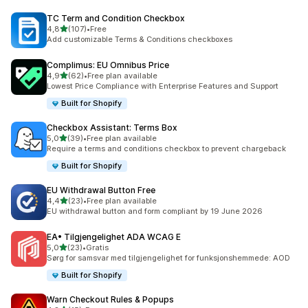
TC Term and Condition Checkbox
av 5 stjerner
4,8
(107)
•
Free
Totalt 107 omtaler
Add customizable Terms & Conditions checkboxes
Complimus: EU Omnibus Price
av 5 stjerner
4,9
(62)
•
Free plan available
Totalt 62 omtaler
Lowest Price Compliance with Enterprise Features and Support
Built for Shopify
Checkbox Assistant: Terms Box
av 5 stjerner
5,0
(39)
•
Free plan available
Totalt 39 omtaler
Require a terms and conditions checkbox to prevent chargeback
Built for Shopify
EU Withdrawal Button Free
av 5 stjerner
4,4
(23)
•
Free plan available
Totalt 23 omtaler
EU withdrawal button and form compliant by 19 June 2026
EA• Tilgjengelighet ADA WCAG E
av 5 stjerner
5,0
(23)
•
Gratis
Totalt 23 omtaler
Sørg for samsvar med tilgjengelighet for funksjonshemmede: AOD
Built for Shopify
Warn Checkout Rules & Popups