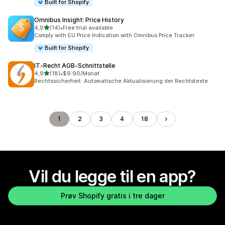
Built for Shopify
Omnibus Insight: Price History
av 5 stjerner
4,9
(14)
•
Free trial available
Totalt 14 omtaler
Comply with EU Price Indication with Omnibus Price Tracker
Built for Shopify
IT‑Recht AGB‑Schnittstelle
av 5 stjerner
4,9
(18)
•
$9.90/Monat
Totalt 18 omtaler
Rechtssicherheit: Automatische Aktualisierung der Rechtstexte
1
2
3
4
18
Vil du legge til en app?
Prøv Shopify gratis i tre dager