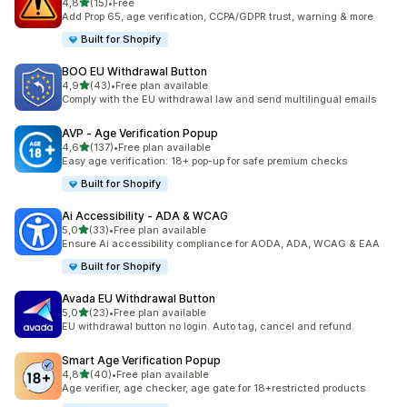
av 5 stjerner
4,8
(15)
•
Free
Totalt 15 omtaler
Add Prop 65, age verification, CCPA/GDPR trust, warning & more
Built for Shopify
BOO EU Withdrawal Button
av 5 stjerner
4,9
(43)
•
Free plan available
Totalt 43 omtaler
Comply with the EU withdrawal law and send multilingual emails
AVP ‑ Age Verification Popup
av 5 stjerner
4,6
(137)
•
Free plan available
Totalt 137 omtaler
Easy age verification: 18+ pop-up for safe premium checks
Built for Shopify
Ai Accessibility ‑ ADA & WCAG
av 5 stjerner
5,0
(33)
•
Free plan available
Totalt 33 omtaler
Ensure Ai accessibility compliance for AODA, ADA, WCAG & EAA
Built for Shopify
Avada EU Withdrawal Button
av 5 stjerner
5,0
(23)
•
Free plan available
Totalt 23 omtaler
EU withdrawal button no login. Auto tag, cancel and refund.
Smart Age Verification Popup
av 5 stjerner
4,8
(40)
•
Free plan available
Totalt 40 omtaler
Age verifier, age checker, age gate for 18+restricted products