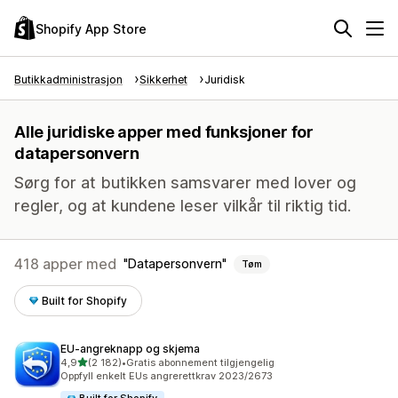
Shopify App Store
Butikkadministrasjon
Sikkerhet
Juridisk
Alle juridiske apper med funksjoner for
datapersonvern
Sørg for at butikken samsvarer med lover og
regler, og at kundene leser vilkår til riktig tid.
418 apper med
Datapersonvern
Tøm
Built for Shopify
EU‑angreknapp og skjema
av 5 stjerner
4,9
(2 182)
•
Gratis abonnement tilgjengelig
Totalt 2182 omtaler
Oppfyll enkelt EUs angrerettkrav 2023/2673