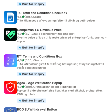
Built for Shopify
TC Term and Condition Checkbox
ud af 5 stjerner
4,8
(105)
•
Gratis
105 anmeldelser i alt
Tilføj tilpassede afkrydsningsfelter til vilkår og betingelser
Complimus: EU Omnibus Price
ud af 5 stjerner
4,9
(62)
•
Gratis abonnement tilgængeligt
62 anmeldelser i alt
Overholdelse af krav til laveste pris med enterprise-funktioner og -
support
Built for Shopify
RT: Terms and Conditions Box
ud af 5 stjerner
4,6
(360)
•
Gratis
360 anmeldelser i alt
Tilføj afkrydsningsfelt til vilkår og betingelser, afkrydsningsfelt til
vilkår i indkøbskurven
Built for Shopify
AgeX ‑ Age Verification Popup
ud af 5 stjerner
4,9
(109)
•
Gratis abonnement tilgængeligt
109 anmeldelser i alt
Pop-op til aldersbekræftelse i butikker med alkohol, e-cigaretter,
CBD og tobak
Built for Shopify
BOO EU Withdrawal Button