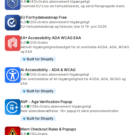
ud af 5 stjerner
4,9
(43)
•
Gratis abonnement tilgængeligt
43 anmeldelser i alt
Overhold EU's lov om fortrydelsesret, og send flersprogede mails
EU Fortrydelsesknap Free
ud af 5 stjerner
4,3
(20)
•
Gratis abonnement tilgængeligt
20 anmeldelser i alt
EU-fortrydelsesknap og formular, klar til 19. juni 2026
EA• Accessibility ADA WCAG EAA
ud af 5 stjerner
5,0
(23)
•
Gratis
23 anmeldelser i alt
Aktivér tilgængelighedswidget for at overholde AODA, ADA, WCAG
og EAA
Built for Shopify
Ai Accessibility ‑ ADA & WCAG
ud af 5 stjerner
5,0
(33)
•
Gratis abonnement tilgængeligt
33 anmeldelser i alt
Sikr overholdelse af AI-tilgængelighed for AODA, ADA, WCAG og
EAA
Built for Shopify
AVP ‑ Age Verification Popup
ud af 5 stjerner
4,6
(138)
•
Gratis abonnement tilgængeligt
138 anmeldelser i alt
Nem aldersbekræftelse: 18+ popup til sikre premiumkontroller
Built for Shopify
Warn Checkout Rules & Popups
ud af 5 stjerner
4,8
(15)
•
Gratis