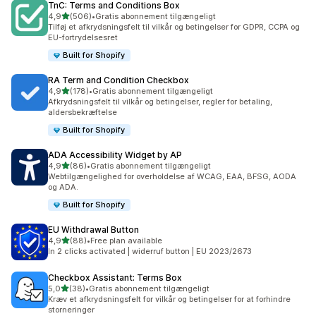
TnC: Terms and Conditions Box
ud af 5 stjerner
4,9
(506)
•
Gratis abonnement tilgængeligt
506 anmeldelser i alt
Tilføj et afkrydsningsfelt til vilkår og betingelser for GDPR, CCPA og
EU-fortrydelsesret
Built for Shopify
RA Term and Condition Checkbox
ud af 5 stjerner
4,9
(178)
•
Gratis abonnement tilgængeligt
178 anmeldelser i alt
Afkrydsningsfelt til vilkår og betingelser, regler for betaling,
aldersbekræftelse
Built for Shopify
ADA Accessibility Widget by AP
ud af 5 stjerner
4,9
(86)
•
Gratis abonnement tilgængeligt
86 anmeldelser i alt
Webtilgængelighed for overholdelse af WCAG, EAA, BFSG, AODA
og ADA.
Built for Shopify
EU Withdrawal Button
ud af 5 stjerner
4,9
(88)
•
Free plan available
88 anmeldelser i alt
In 2 clicks activated | widerruf button | EU 2023/2673
Checkbox Assistant: Terms Box
ud af 5 stjerner
5,0
(38)
•
Gratis abonnement tilgængeligt
38 anmeldelser i alt
Kræv et afkrydsningsfelt for vilkår og betingelser for at forhindre
storneringer