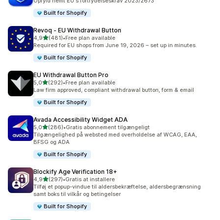
Opfyld nemt EU's fortrydelseskrav 2023/2673
Built for Shopify
Revoq ‑ EU Withdrawal Button
ud af 5 stjerner
4,9
(481)
•
Free plan available
481 anmeldelser i alt
Required for EU shops from June 19, 2026 – set up in minutes.
Built for Shopify
EU Withdrawal Button Pro
ud af 5 stjerner
5,0
(292)
•
Free plan available
292 anmeldelser i alt
Law firm approved, compliant withdrawal button, form & email
Built for Shopify
Avada Accessibility Widget ADA
ud af 5 stjerner
5,0
(286)
•
Gratis abonnement tilgængeligt
286 anmeldelser i alt
Tilgængelighed på websted med overholdelse af WCAG, EAA,
BFSG og ADA
Built for Shopify
Blockify Age Verification 18+
ud af 5 stjerner
4,9
(297)
•
Gratis at installere
297 anmeldelser i alt
Tilføj et popup-vindue til aldersbekræftelse, aldersbegrænsning
samt boks til vilkår og betingelser
Built for Shopify