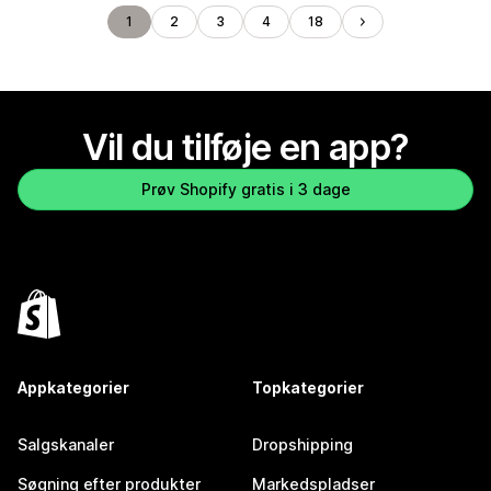
1
2
3
4
18
Vil du tilføje en app?
Prøv Shopify gratis i 3 dage
Appkategorier
Topkategorier
Salgskanaler
Dropshipping
Søgning efter produkter
Markedspladser