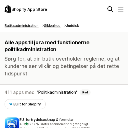
Shopify App Store
Butiksadministration
Sikkerhed
Juridisk
Alle apps til jura med funktionerne
politikadministration
Sørg for, at din butik overholder reglerne, og at
kunderne ser vilkår og betingelser på det rette
tidspunkt.
411 apps med
Politikadministration
Ryd
Built for Shopify
EU‑fortrydelsesknap & formular
ud af 5 stjerner
4,9
(2.177)
•
Gratis abonnement tilgængeligt
2177 anmeldelser i alt