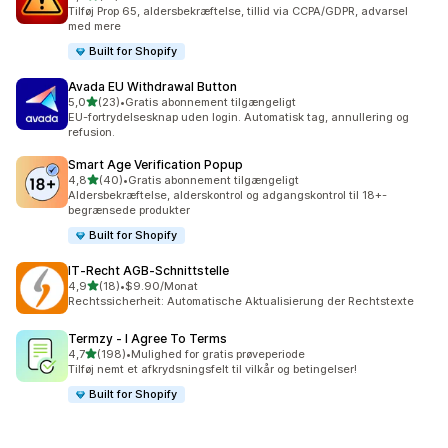
15 anmeldelser i alt
Tilføj Prop 65, aldersbekræftelse, tillid via CCPA/GDPR, advarsel
med mere
Built for Shopify
Avada EU Withdrawal Button
ud af 5 stjerner
5,0
(23)
•
Gratis abonnement tilgængeligt
23 anmeldelser i alt
EU-fortrydelsesknap uden login. Automatisk tag, annullering og
refusion.
Smart Age Verification Popup
ud af 5 stjerner
4,8
(40)
•
Gratis abonnement tilgængeligt
40 anmeldelser i alt
Aldersbekræftelse, alderskontrol og adgangskontrol til 18+-
begrænsede produkter
Built for Shopify
IT‑Recht AGB‑Schnittstelle
ud af 5 stjerner
4,9
(18)
•
$9.90/Monat
18 anmeldelser i alt
Rechtssicherheit: Automatische Aktualisierung der Rechtstexte
Termzy ‑ I Agree To Terms
ud af 5 stjerner
4,7
(198)
•
Mulighed for gratis prøveperiode
198 anmeldelser i alt
Tilføj nemt et afkrydsningsfelt til vilkår og betingelser!
Built for Shopify