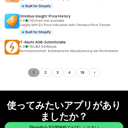
Built for Shopify
Omnibus Insight: Price History
5つ星中
4.9
(14)
•
Free trial available
合計レビュー数：14件
Comply with EU Price Indication with Omnibus Price Tracker
Built for Shopify
IT‑Recht AGB‑Schnittstelle
5つ星中
4.9
(18)
•
$9.90/Monat
合計レビュー数：18件
Rechtssicherheit: Automatische Aktualisierung der Rechtstexte
1
2
3
4
18
使ってみたいアプリがあり
ましたか？
Shopifyを3日間無料でお試しください