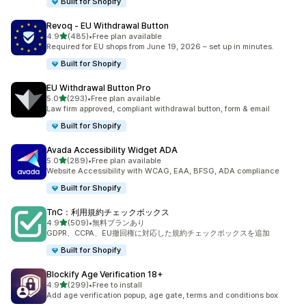
Built for Shopify
Revoq ‑ EU Withdrawal Button
5つ星中
4.9
(485)
•
Free plan available
合計レビュー数：485件
Required for EU shops from June 19, 2026 – set up in minutes.
Built for Shopify
EU Withdrawal Button Pro
5つ星中
5.0
(293)
•
Free plan available
合計レビュー数：293件
Law firm approved, compliant withdrawal button, form & email
Built for Shopify
Avada Accessibility Widget ADA
5つ星中
5.0
(289)
•
Free plan available
合計レビュー数：289件
Website Accessibility with WCAG, EAA, BFSG, ADA compliance
Built for Shopify
TnC：利用規約チェックボックス
5つ星中
4.9
(509)
•
無料プランあり
合計レビュー数：509件
GDPR、CCPA、EU撤回権に対応した規約チェックボックスを追加
Built for Shopify
Blockify Age Verification 18+
5つ星中
4.9
(299)
•
Free to install
合計レビュー数：299件
Add age verification popup, age gate, terms and conditions box