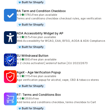
Built for Shopify
RA Term and Condition Checkbox
5つ星中
4.9
(178)
•
Free plan available
合計レビュー数：178件
Terms and conditions checkbox checkout rules, age verification
Built for Shopify
ADA Accessibility Widget by AP
5つ星中
4.9
(87)
•
Free plan available
合計レビュー数：87件
Web Accessibility for WCAG, EAA, BFSG, AODA & ADA Compliance.
Built for Shopify
EU Withdrawal Button
5つ星中
4.9
(88)
•
Free plan available
合計レビュー数：88件
In 2 clicks activated | widerruf button | EU 2023/2673
AgeX ‑ Age Verification Popup
5つ星中
4.9
(111)
•
Free plan available
合計レビュー数：111件
Age verification popup for alcohol, vape, CBD & tobacco stores
Built for Shopify
RT: Terms and Conditions Box
5つ星中
4.6
(359)
•
Free
合計レビュー数：359件
Add terms and conditions checkbox, terms checkbox to Cart
Built for Shopify