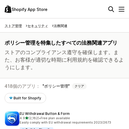
Shopify App Store
ストア管理
セキュリティ
法務関連
ポリシー管理を特集したすべての法務関連アプリ
ストアのコンプライアンス遵守を確保します。ま
た、お客様が適切な時期に利用規約を確認できるよ
うにします。
418個のアプリ：
ポリシー管理
クリア
Built for Shopify
EU Withdrawal Button & Form
5つ星中
4.9
(2,182)
•
Free plan available
合計レビュー数：2182件
Easily comply with EU withdrawal requirements 2023/2673