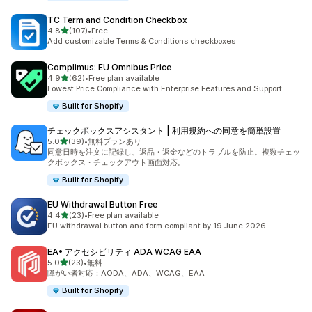
TC Term and Condition Checkbox
5つ星中
4.8
(107)
•
Free
合計レビュー数：107件
Add customizable Terms & Conditions checkboxes
Complimus: EU Omnibus Price
5つ星中
4.9
(62)
•
Free plan available
合計レビュー数：62件
Lowest Price Compliance with Enterprise Features and Support
Built for Shopify
チェックボックスアシスタント | 利用規約への同意を簡単設置
5つ星中
5.0
(39)
•
無料プランあり
合計レビュー数：39件
同意日時を注文に記録し、返品・返金などのトラブルを防止。複数チェッ
クボックス・チェックアウト画面対応。
Built for Shopify
EU Withdrawal Button Free
5つ星中
4.4
(23)
•
Free plan available
合計レビュー数：23件
EU withdrawal button and form compliant by 19 June 2026
EA• アクセシビリティ ADA WCAG EAA
5つ星中
5.0
(23)
•
無料
合計レビュー数：23件
障がい者対応：AODA、ADA、WCAG、EAA
Built for Shopify