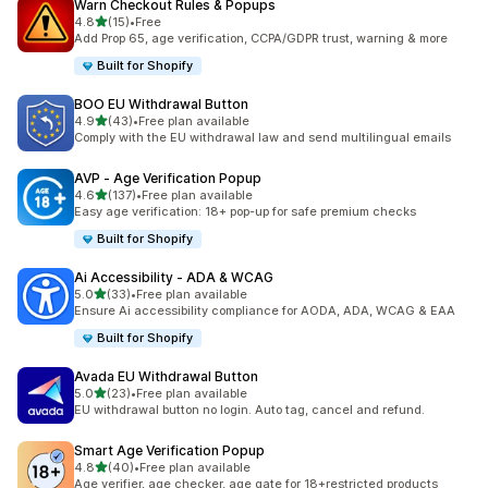
Warn Checkout Rules & Popups
5つ星中
4.8
(15)
•
Free
合計レビュー数：15件
Add Prop 65, age verification, CCPA/GDPR trust, warning & more
Built for Shopify
BOO EU Withdrawal Button
5つ星中
4.9
(43)
•
Free plan available
合計レビュー数：43件
Comply with the EU withdrawal law and send multilingual emails
AVP ‑ Age Verification Popup
5つ星中
4.6
(137)
•
Free plan available
合計レビュー数：137件
Easy age verification: 18+ pop-up for safe premium checks
Built for Shopify
Ai Accessibility ‑ ADA & WCAG
5つ星中
5.0
(33)
•
Free plan available
合計レビュー数：33件
Ensure Ai accessibility compliance for AODA, ADA, WCAG & EAA
Built for Shopify
Avada EU Withdrawal Button
5つ星中
5.0
(23)
•
Free plan available
合計レビュー数：23件
EU withdrawal button no login. Auto tag, cancel and refund.
Smart Age Verification Popup
5つ星中
4.8
(40)
•
Free plan available
合計レビュー数：40件
Age verifier, age checker, age gate for 18+restricted products