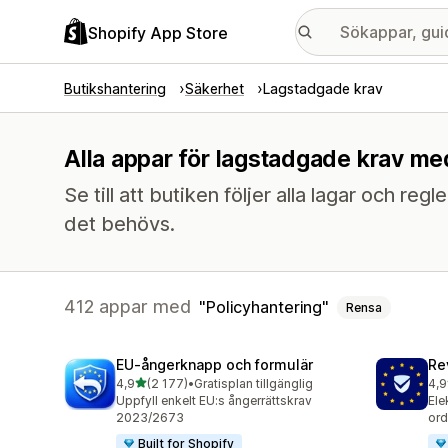
Shopify App Store
Butikshantering
Säkerhet
Lagstadgade krav
Alla appar för lagstadgade krav me
Se till att butiken följer alla lagar och reg
det behövs.
412 appar med
Policyhantering
Rensa
EU‑ångerknapp och formulär
Re
av 5 stjärnor
4,9
(2 177)
•
Gratisplan tillgänglig
4,9
2177 recensioner totalt
483
Uppfyll enkelt EU:s ångerrättskrav
Ele
2023/2673
ord
Built for Shopify