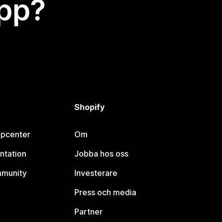
app?
Shopify
lpcenter
Om
ntation
Jobba hos oss
mmunity
Investerare
Press och media
Partner