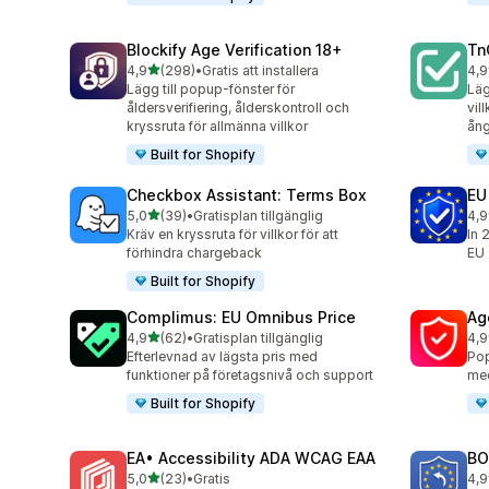
Blockify Age Verification 18+
Tn
av 5 stjärnor
4,9
(298)
•
Gratis att installera
4,9
298 recensioner totalt
506
Lägg till popup-fönster för
Läg
åldersverifiering, ålderskontroll och
vil
kryssruta för allmänna villkor
ång
Built for Shopify
Checkbox Assistant: Terms Box
EU
av 5 stjärnor
5,0
(39)
•
Gratisplan tillgänglig
4,9
39 recensioner totalt
88 
Kräv en kryssruta för villkor för att
In 
förhindra chargeback
EU
Built for Shopify
Complimus: EU Omnibus Price
Ag
av 5 stjärnor
4,9
(62)
•
Gratisplan tillgänglig
4,9
62 recensioner totalt
109
Efterlevnad av lägsta pris med
Pop
funktioner på företagsnivå och support
med
Built for Shopify
EA• Accessibility ADA WCAG EAA
BO
av 5 stjärnor
5,0
(23)
•
Gratis
4,9
23 recensioner totalt
43 