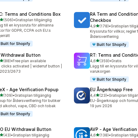
C: Terms and Conditions Box
RA Term and Conditio
av 5 stjärnor
(506)
•
Gratisplan tillgänglig
Checkbox
 recensioner totalt
g till en kryssruta för allmänna
av 5 stjärnor
4,9
(178)
•
Gratisplan tillg
178 recensioner totalt
lkor för GDPR, CCPA och EU:s
Kryssruta för villkor, regler
errätt
åldersverifiering
Built for Shopify
Built for Shopify
 Withdrawal Button
RT: Terms and Conditi
av 5 stjärnor
av 5 stjärnor
(88)
•
Free plan available
4,6
(359)
•
Gratis
recensioner totalt
359 recensioner totalt
2 clicks activated | widerruf button |
Lägg till en kryssruta för vil
 2023/2673
varukorgen
Built for Shopify
eX ‑ Age Verification Popup
EU Ångerknapp Free
av 5 stjärnor
av 5 stjärnor
(109)
•
Gratisplan tillgänglig
4,4
(23)
•
Gratisplan tillgä
 recensioner totalt
23 recensioner totalt
up för åldersverifiering för butiker
EU-ångerknapp och formulär,
 alkohol, vape, CBD och tobak
19 juni 2026
Built for Shopify
O EU Withdrawal Button
AVP ‑ Age Verificatio
av 5 stjärnor
av 5 stjärnor
(43)
•
Gratisplan tillgänglig
4,6
(138)
•
Gratisplan tillg
recensioner totalt
138 recensioner totalt