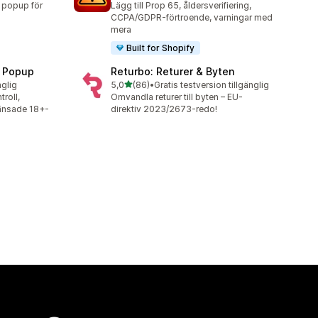
+ popup för
Lägg till Prop 65, åldersverifiering,
CCPA/GDPR-förtroende, varningar med
mera
Built for Shopify
n Popup
Returbo: Returer & Byten
av 5 stjärnor
nglig
5,0
(86)
•
Gratis testversion tillgänglig
86 recensioner totalt
troll,
Omvandla returer till byten – EU-
ränsade 18+-
direktiv 2023/2673-redo!