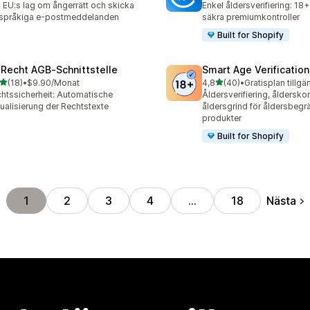
j EU:s lag om ångerrätt och skicka
Enkel åldersverifiering: 18
rspråkiga e-postmeddelanden
säkra premiumkontroller
Built for Shopify
‑Recht AGB‑Schnittstelle
Smart Age Verificatio
av 5 stjärnor
av 5 stjärnor
(18)
•
$9.90/Monat
4,8
(40)
•
Gratisplan tillgä
recensioner totalt
40 recensioner totalt
htssicherheit: Automatische
Åldersverifiering, ålderskon
ualisierung der Rechtstexte
åldersgrind för åldersbeg
produkter
Built for Shopify
Nästa
1
2
3
4
…
18