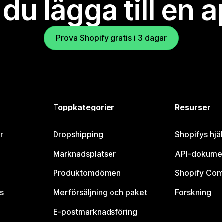
l du lägga till en 
Prova Shopify gratis i 3 dagar
Toppkategorier
Resurser
r
Dropshipping
Shopifys hjä
Marknadsplatser
API-dokume
Produktomdömen
Shopify Co
s
Merförsäljning och paket
Forskning
E-postmarknadsföring