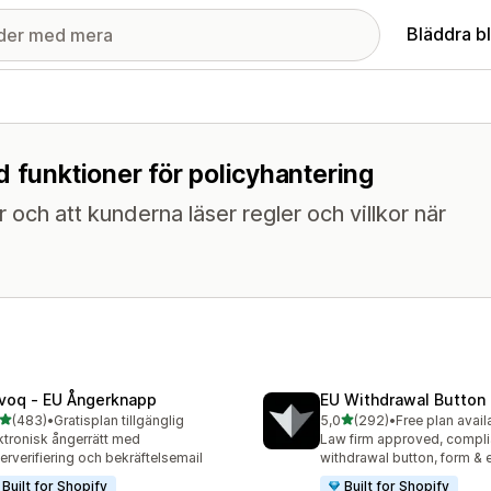
Bläddra b
d funktioner för policyhantering
ler och att kunderna läser regler och villkor när
voq ‑ EU Ångerknapp
EU Withdrawal Button 
av 5 stjärnor
av 5 stjärnor
(483)
•
Gratisplan tillgänglig
5,0
(292)
•
Free plan avail
 recensioner totalt
292 recensioner totalt
ktronisk ångerrätt med
Law firm approved, compli
erverifiering och bekräftelsemail
withdrawal button, form & 
Built for Shopify
Built for Shopify