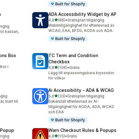
Built for Shopify
n
ADA Accessibility Widget by AP
av 5 stjärnor
4,9
(86)
•
Gratisplan tillgänglig
86 recensioner totalt
Webbtillgänglighet för efterlevnad av
änglig
WCAG, EAA, BFSG, AODA och ADA.
 för kassan,
Built for Shopify
ons Box
TC Term and Condition
Checkbox
lkor i
av 5 stjärnor
4,8
(106)
•
Gratis
106 recensioner totalt
Lägg till anpassningsbara kryssrutor
för villkor
Ai Accessibility ‑ ADA & WCAG
av 5 stjärnor
nglig
5,0
(33)
•
Gratisplan tillgänglig
33 recensioner totalt
 klart till
Säkerställ efterlevnad av AI-
tillgänglighet för AODA, ADA, WCAG
och EAA
Built for Shopify
n Popup
Warn Checkout Rules & Popups
av 5 stjärnor
änglig
4,8
(15)
•
Gratis
15 recensioner totalt