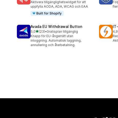
Aktivera tillgänglighetswidget för att
Föl
uppfylla AODA, ADA, WCAG och EAA
fle
Built for Shopify
Avada EU Withdrawal Button
IT
av 5 stjärnor
5,0
(23)
•
Gratisplan tillgänglig
4,9
23 recensioner totalt
18 
Knapp för EU-ångerrätt utan
Rec
inloggning. Automatisk taggning,
Akt
annullering och återbetalning.