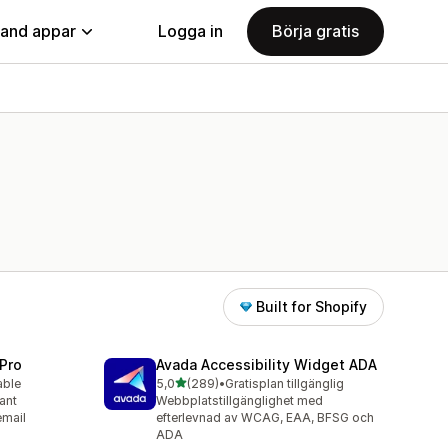
land appar
Logga in
Börja gratis
Built for Shopify
Pro
Avada Accessibility Widget ADA
av 5 stjärnor
able
5,0
(289)
•
Gratisplan tillgänglig
289 recensioner totalt
ant
Webbplatstillgänglighet med
email
efterlevnad av WCAG, EAA, BFSG och
ADA