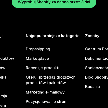
Wypróbuj Shopify za darmo przez 3 dni
ji
Najpopularniejsze kategorie
Zasoby
Dropshipping
Centrum Po
oduktów
Marketplace
Dokumentac
tów
Recenzje produktu
Społeczność
yłka
Oferuj sprzedaż droższych
Blog Shopif
produktów i pakietów
Badania
Marketing e-mailowy
rsja
Pozycjonowanie stron
pem