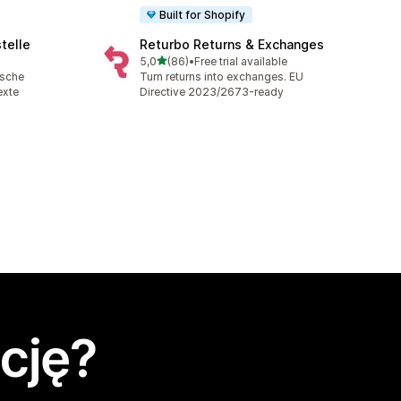
Built for Shopify
telle
Returbo Returns & Exchanges
na 5 gwiazdek
5,0
(86)
•
Free trial available
Łączna liczba recenzji: 86
ische
Turn returns into exchanges. EU
exte
Directive 2023/2673-ready
cję?