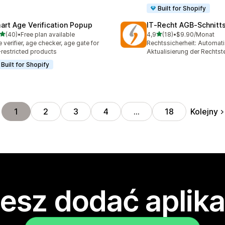
Built for Shopify
art Age Verification Popup
IT‑Recht AGB‑Schnitts
na 5 gwiazdek
na 5 gwiazdek
(40)
•
Free plan available
4,9
(18)
•
$9.90/Monat
zna liczba recenzji: 40
Łączna liczba recenzji: 18
 verifier, age checker, age gate for
Rechtssicherheit: Automat
restricted products
Aktualisierung der Rechtst
Built for Shopify
Kolejny
1
2
3
4
…
18
esz dodać aplika