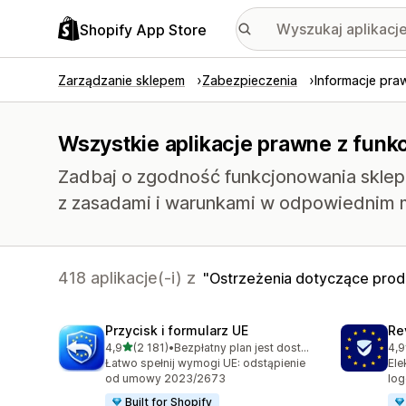
Shopify App Store
Zarządzanie sklepem
Zabezpieczenia
Informacje pra
Wszystkie aplikacje prawne z funk
Zadbaj o zgodność funkcjonowania sklepu
z zasadami i warunkami w odpowiednim
418 aplikacje(-i) z
Ostrzeżenia dotyczące pro
Przycisk i formularz UE
Re
na 5 gwiazdek
4,9
(2 181)
•
Bezpłatny plan jest dostępny
4,9
Łączna liczba recenzji: 2181
Łąc
Łatwo spełnij wymogi UE: odstąpienie
Ele
od umowy 2023/2673
log
Built for Shopify