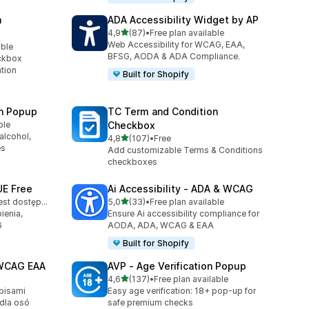
n
ADA Accessibility Widget by AP
na 5 gwiazdek
4,9
(87)
•
Free plan available
Łączna liczba recenzji: 87
Web Accessibility for WCAG, EAA,
able
BFSG, AODA & ADA Compliance.
ckbox
ation
Built for Shopify
on Popup
TC Term and Condition
ble
Checkbox
alcohol,
na 5 gwiazdek
4,8
(107)
•
Free
Łączna liczba recenzji: 107
es
Add customizable Terms & Conditions
checkboxes
UE Free
Ai Accessibility ‑ ADA & WCAG
na 5 gwiazdek
Bezpłatny plan jest dostępny
5,0
(33)
•
Free plan available
Łączna liczba recenzji: 33
ienia,
Ensure Ai accessibility compliance for
6
AODA, ADA, WCAG & EAA
Built for Shopify
 WCAG EAA
AVP ‑ Age Verification Popup
na 5 gwiazdek
4,6
(137)
•
Free plan available
Łączna liczba recenzji: 137
pisami
Easy age verification: 18+ pop-up for
dla osó
safe premium checks