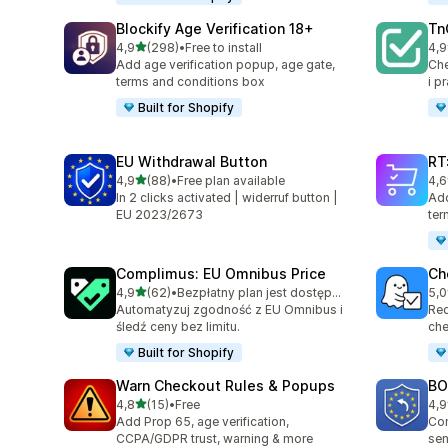
Blockify Age Verification 18+
Tn
na 5 gwiazdek
4,9
(298)
•
Free to install
4,9
Łączna liczba recenzji: 298
Łąc
Add age verification popup, age gate,
Ch
terms and conditions box
i p
Built for Shopify
EU Withdrawal Button
RT
na 5 gwiazdek
4,9
(88)
•
Free plan available
4,6
Łączna liczba recenzji: 88
Łąc
In 2 clicks activated | widerruf button |
Add
EU 2023/2673
ter
Complimus: EU Omnibus Price
Ch
na 5 gwiazdek
4,9
(62)
•
Bezpłatny plan jest dostępny
5,0
Łączna liczba recenzji: 62
Łąc
Automatyzuj zgodność z EU Omnibus i
Req
śledź ceny bez limitu.
che
Built for Shopify
Warn Checkout Rules & Popups
BO
na 5 gwiazdek
4,8
(15)
•
Free
4,9
Łączna liczba recenzji: 15
Łąc
Add Prop 65, age verification,
Com
CCPA/GDPR trust, warning & more
sen