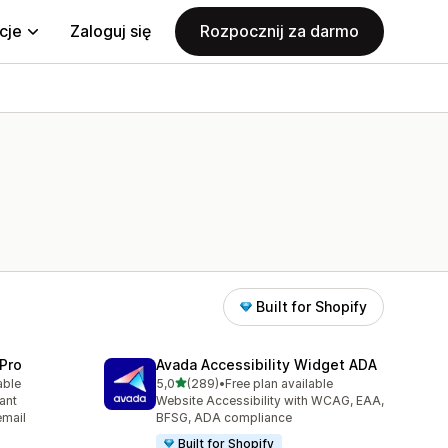
cje
Zaloguj się
Rozpocznij za darmo
Built for Shopify
Pro
Avada Accessibility Widget ADA
na 5 gwiazdek
able
5,0
(289)
•
Free plan available
3
Łączna liczba recenzji: 289
ant
Website Accessibility with WCAG, EAA,
email
BFSG, ADA compliance
Built for Shopify