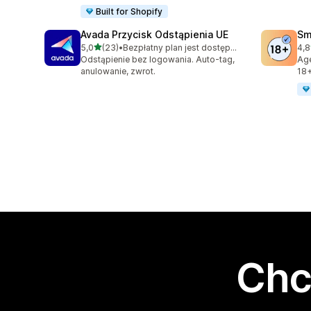
Built for Shopify
Avada Przycisk Odstąpienia UE
Sm
na 5 gwiazdek
5,0
(23)
•
Bezpłatny plan jest dostępny
4,8
Łączna liczba recenzji: 23
Łąc
Odstąpienie bez logowania. Auto-tag,
Age
anulowanie, zwrot.
18+
Chc