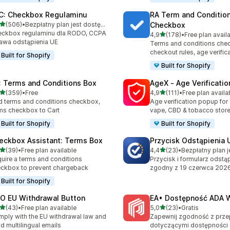
C: Checkbox Regulaminu
RA Term and Conditio
na 5 gwiazdek
(506)
•
Bezpłatny plan jest dostępny
Checkbox
zna liczba recenzji: 506
eckbox regulaminu dla RODO, CCPA
na 5 gwiazdek
4,9
(178)
•
Free plan avail
Łączna liczba recenzji: 178
rawa odstąpienia UE
Terms and conditions che
checkout rules, age verific
Built for Shopify
Built for Shopify
: Terms and Conditions Box
AgeX ‑ Age Verificati
na 5 gwiazdek
na 5 gwiazdek
(359)
•
Free
4,9
(111)
•
Free plan availa
zna liczba recenzji: 359
Łączna liczba recenzji: 111
 terms and conditions checkbox,
Age verification popup for 
ms checkbox to Cart
vape, CBD & tobacco stor
Built for Shopify
Built for Shopify
eckbox Assistant: Terms Box
Przycisk Odstąpienia 
na 5 gwiazdek
na 5 gwiazdek
(39)
•
Free plan available
4,4
(23)
•
zna liczba recenzji: 39
Łączna liczba recenzji: 23
uire a terms and conditions
Przycisk i formularz odstąp
ckbox to prevent chargeback
zgodny z 19 czerwca 202
Built for Shopify
O EU Withdrawal Button
EA• Dostępność ADA
na 5 gwiazdek
na 5 gwiazdek
(43)
•
Free plan available
5,0
(23)
•
Gratis
zna liczba recenzji: 43
Łączna liczba recenzji: 23
ply with the EU withdrawal law and
Zapewnij zgodność z prze
d multilingual emails
dotyczącymi dostępności 