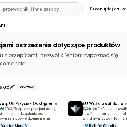
Przeglądaj aplika
wne
cjami ostrzeżenia dotyczące produktów
 z przepisami, pozwól klientom zapoznać się
 momencie.
duktów
Wyczyść
voq: UE Przycisk Odstąpienia
EU Withdrawal Button 
na 5 gwiazdek
na 5 gwiazdek
(486)
•
Bezpłatny plan jest dostępny
5,0
(293)
•
Free plan avail
zna liczba recenzji: 486
Łączna liczba recenzji: 29
ktroniczne odstąpienie bez
Law firm approved, compli
owania z potwierdzeniem email
withdrawal button, form & 
Built for Shopify
Built for Shopify