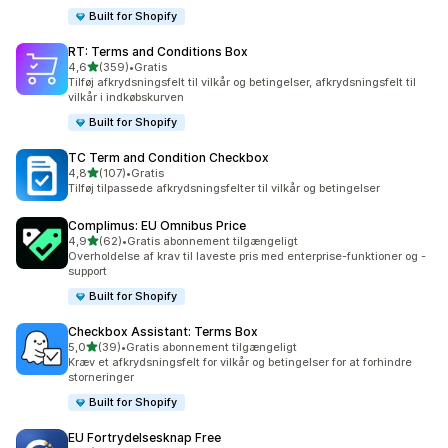
Built for Shopify
RT: Terms and Conditions Box
ud af 5 stjerner
4,6
(359)
•
Gratis
359 anmeldelser i alt
Tilføj afkrydsningsfelt til vilkår og betingelser, afkrydsningsfelt til
vilkår i indkøbskurven
Built for Shopify
TC Term and Condition Checkbox
ud af 5 stjerner
4,8
(107)
•
Gratis
107 anmeldelser i alt
Tilføj tilpassede afkrydsningsfelter til vilkår og betingelser
Complimus: EU Omnibus Price
ud af 5 stjerner
4,9
(62)
•
Gratis abonnement tilgængeligt
62 anmeldelser i alt
Overholdelse af krav til laveste pris med enterprise-funktioner og -
support
Built for Shopify
Checkbox Assistant: Terms Box
ud af 5 stjerner
5,0
(39)
•
Gratis abonnement tilgængeligt
39 anmeldelser i alt
Kræv et afkrydsningsfelt for vilkår og betingelser for at forhindre
storneringer
Built for Shopify
EU Fortrydelsesknap Free