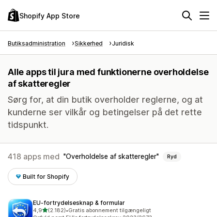
Shopify App Store
Butiksadministration
Sikkerhed
Juridisk
Alle apps til jura med funktionerne overholdelse
af skatteregler
Sørg for, at din butik overholder reglerne, og at
kunderne ser vilkår og betingelser på det rette
tidspunkt.
418 apps med
Overholdelse af skatteregler
Ryd
Built for Shopify
EU‑fortrydelsesknap & formular
ud af 5 stjerner
4,9
(2.182)
•
Gratis abonnement tilgængeligt
2182 anmeldelser i alt