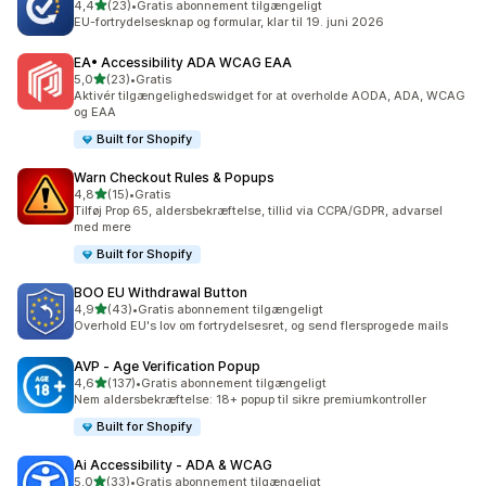
ud af 5 stjerner
4,4
(23)
•
Gratis abonnement tilgængeligt
23 anmeldelser i alt
EU-fortrydelsesknap og formular, klar til 19. juni 2026
EA• Accessibility ADA WCAG EAA
ud af 5 stjerner
5,0
(23)
•
Gratis
23 anmeldelser i alt
Aktivér tilgængelighedswidget for at overholde AODA, ADA, WCAG
og EAA
Built for Shopify
Warn Checkout Rules & Popups
ud af 5 stjerner
4,8
(15)
•
Gratis
15 anmeldelser i alt
Tilføj Prop 65, aldersbekræftelse, tillid via CCPA/GDPR, advarsel
med mere
Built for Shopify
BOO EU Withdrawal Button
ud af 5 stjerner
4,9
(43)
•
Gratis abonnement tilgængeligt
43 anmeldelser i alt
Overhold EU's lov om fortrydelsesret, og send flersprogede mails
AVP ‑ Age Verification Popup
ud af 5 stjerner
4,6
(137)
•
Gratis abonnement tilgængeligt
137 anmeldelser i alt
Nem aldersbekræftelse: 18+ popup til sikre premiumkontroller
Built for Shopify
Ai Accessibility ‑ ADA & WCAG
ud af 5 stjerner
5,0
(33)
•
Gratis abonnement tilgængeligt