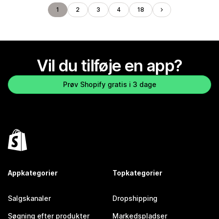
1
2
3
4
18
Vil du tilføje en app?
Prøv Shopify gratis i 3 dage
Appkategorier
Topkategorier
Salgskanaler
Dropshipping
Søgning efter produkter
Markedspladser