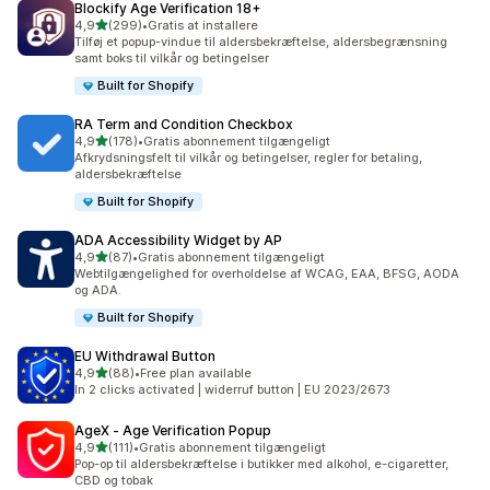
Blockify Age Verification 18+
ud af 5 stjerner
4,9
(299)
•
Gratis at installere
299 anmeldelser i alt
Tilføj et popup-vindue til aldersbekræftelse, aldersbegrænsning
samt boks til vilkår og betingelser
Built for Shopify
RA Term and Condition Checkbox
ud af 5 stjerner
4,9
(178)
•
Gratis abonnement tilgængeligt
178 anmeldelser i alt
Afkrydsningsfelt til vilkår og betingelser, regler for betaling,
aldersbekræftelse
Built for Shopify
ADA Accessibility Widget by AP
ud af 5 stjerner
4,9
(87)
•
Gratis abonnement tilgængeligt
87 anmeldelser i alt
Webtilgængelighed for overholdelse af WCAG, EAA, BFSG, AODA
og ADA.
Built for Shopify
EU Withdrawal Button
ud af 5 stjerner
4,9
(88)
•
Free plan available
88 anmeldelser i alt
In 2 clicks activated | widerruf button | EU 2023/2673
AgeX ‑ Age Verification Popup
ud af 5 stjerner
4,9
(111)
•
Gratis abonnement tilgængeligt
111 anmeldelser i alt
Pop-op til aldersbekræftelse i butikker med alkohol, e-cigaretter,
CBD og tobak