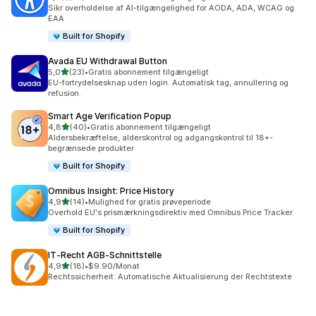
33 anmeldelser i alt
Sikr overholdelse af AI-tilgængelighed for AODA, ADA, WCAG og
EAA
Built for Shopify
Avada EU Withdrawal Button
ud af 5 stjerner
5,0
(23)
•
Gratis abonnement tilgængeligt
23 anmeldelser i alt
EU-fortrydelsesknap uden login. Automatisk tag, annullering og
refusion.
Smart Age Verification Popup
ud af 5 stjerner
4,8
(40)
•
Gratis abonnement tilgængeligt
40 anmeldelser i alt
Aldersbekræftelse, alderskontrol og adgangskontrol til 18+-
begrænsede produkter
Built for Shopify
Omnibus Insight: Price History
ud af 5 stjerner
4,9
(14)
•
Mulighed for gratis prøveperiode
14 anmeldelser i alt
Overhold EU's prismærkningsdirektiv med Omnibus Price Tracker
Built for Shopify
IT‑Recht AGB‑Schnittstelle
ud af 5 stjerner
4,9
(18)
•
$9.90/Monat
18 anmeldelser i alt
Rechtssicherheit: Automatische Aktualisierung der Rechtstexte