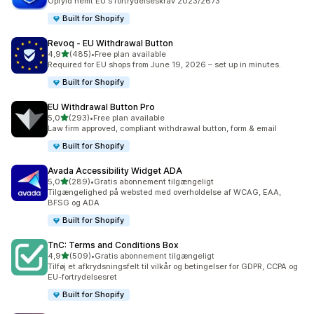
Opfyld nemt EU's fortrydelseskrav 2023/2673
Built for Shopify
Revoq ‑ EU Withdrawal Button
ud af 5 stjerner
4,9
(485)
•
Free plan available
485 anmeldelser i alt
Required for EU shops from June 19, 2026 – set up in minutes.
Built for Shopify
EU Withdrawal Button Pro
ud af 5 stjerner
5,0
(293)
•
Free plan available
293 anmeldelser i alt
Law firm approved, compliant withdrawal button, form & email
Built for Shopify
Avada Accessibility Widget ADA
ud af 5 stjerner
5,0
(289)
•
Gratis abonnement tilgængeligt
289 anmeldelser i alt
Tilgængelighed på websted med overholdelse af WCAG, EAA,
BFSG og ADA
Built for Shopify
TnC: Terms and Conditions Box
ud af 5 stjerner
4,9
(509)
•
Gratis abonnement tilgængeligt
509 anmeldelser i alt
Tilføj et afkrydsningsfelt til vilkår og betingelser for GDPR, CCPA og
EU-fortrydelsesret
Built for Shopify