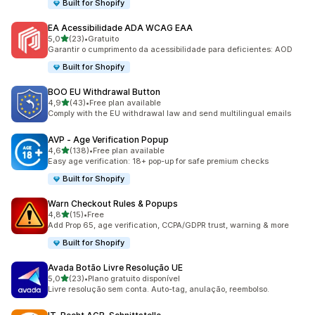
Built for Shopify
EA Acessibilidade ADA WCAG EAA
de 5 estrelas
5,0
(23)
•
Gratuito
23 total de avaliações
Garantir o cumprimento da acessibilidade para deficientes: AOD
Built for Shopify
BOO EU Withdrawal Button
de 5 estrelas
4,9
(43)
•
Free plan available
43 total de avaliações
Comply with the EU withdrawal law and send multilingual emails
AVP ‑ Age Verification Popup
de 5 estrelas
4,6
(138)
•
Free plan available
138 total de avaliações
Easy age verification: 18+ pop-up for safe premium checks
Built for Shopify
Warn Checkout Rules & Popups
de 5 estrelas
4,8
(15)
•
Free
15 total de avaliações
Add Prop 65, age verification, CCPA/GDPR trust, warning & more
Built for Shopify
Avada Botão Livre Resolução UE
de 5 estrelas
5,0
(23)
•
Plano gratuito disponível
23 total de avaliações
Livre resolução sem conta. Auto-tag, anulação, reembolso.