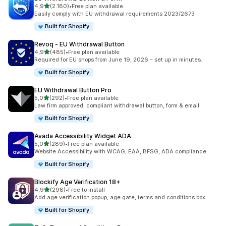
de 5 estrelas
4,9
(2.180)
•
Free plan available
2180 total de avaliações
Easily comply with EU withdrawal requirements 2023/2673
Built for Shopify
Revoq ‑ EU Withdrawal Button
de 5 estrelas
4,9
(485)
•
Free plan available
485 total de avaliações
Required for EU shops from June 19, 2026 – set up in minutes.
Built for Shopify
EU Withdrawal Button Pro
de 5 estrelas
5,0
(292)
•
Free plan available
292 total de avaliações
Law firm approved, compliant withdrawal button, form & email
Built for Shopify
Avada Accessibility Widget ADA
de 5 estrelas
5,0
(289)
•
Free plan available
289 total de avaliações
Website Accessibility with WCAG, EAA, BFSG, ADA compliance
Built for Shopify
Blockify Age Verification 18+
de 5 estrelas
4,9
(298)
•
Free to install
298 total de avaliações
Add age verification popup, age gate, terms and conditions box
Built for Shopify