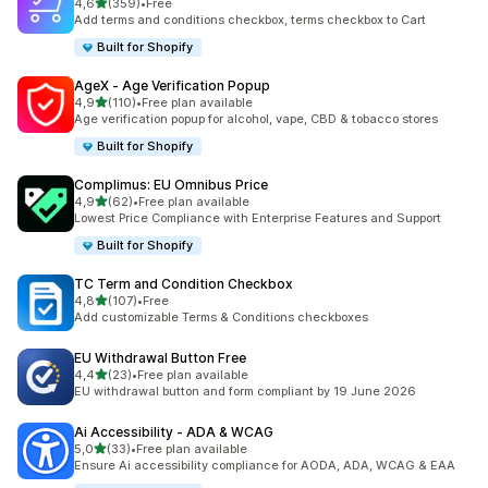
de 5 estrelas
4,6
(359)
•
Free
359 total de avaliações
Add terms and conditions checkbox, terms checkbox to Cart
Built for Shopify
AgeX ‑ Age Verification Popup
de 5 estrelas
4,9
(110)
•
Free plan available
110 total de avaliações
Age verification popup for alcohol, vape, CBD & tobacco stores
Built for Shopify
Complimus: EU Omnibus Price
de 5 estrelas
4,9
(62)
•
Free plan available
62 total de avaliações
Lowest Price Compliance with Enterprise Features and Support
Built for Shopify
TC Term and Condition Checkbox
de 5 estrelas
4,8
(107)
•
Free
107 total de avaliações
Add customizable Terms & Conditions checkboxes
EU Withdrawal Button Free
de 5 estrelas
4,4
(23)
•
Free plan available
23 total de avaliações
EU withdrawal button and form compliant by 19 June 2026
Ai Accessibility ‑ ADA & WCAG
de 5 estrelas
5,0
(33)
•
Free plan available
33 total de avaliações
Ensure Ai accessibility compliance for AODA, ADA, WCAG & EAA