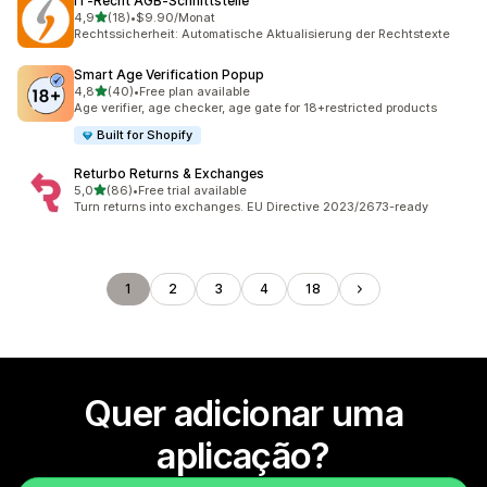
IT‑Recht AGB‑Schnittstelle
de 5 estrelas
4,9
(18)
•
$9.90/Monat
18 total de avaliações
Rechtssicherheit: Automatische Aktualisierung der Rechtstexte
Smart Age Verification Popup
de 5 estrelas
4,8
(40)
•
Free plan available
40 total de avaliações
Age verifier, age checker, age gate for 18+restricted products
Built for Shopify
Returbo Returns & Exchanges
de 5 estrelas
5,0
(86)
•
Free trial available
86 total de avaliações
Turn returns into exchanges. EU Directive 2023/2673-ready
1
2
3
4
18
Quer adicionar uma
aplicação?