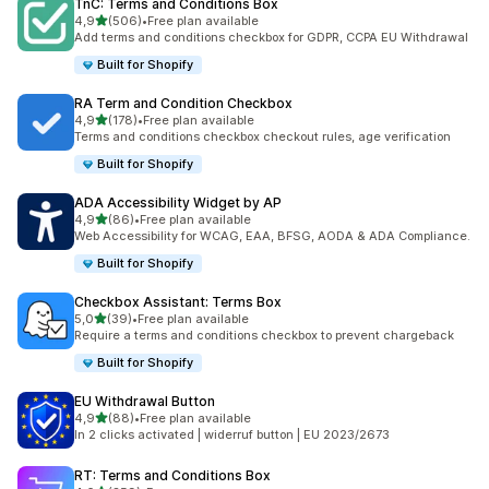
TnC: Terms and Conditions Box
de 5 estrelas
4,9
(506)
•
Free plan available
506 total de avaliações
Add terms and conditions checkbox for GDPR, CCPA EU Withdrawal
Built for Shopify
RA Term and Condition Checkbox
de 5 estrelas
4,9
(178)
•
Free plan available
178 total de avaliações
Terms and conditions checkbox checkout rules, age verification
Built for Shopify
ADA Accessibility Widget by AP
de 5 estrelas
4,9
(86)
•
Free plan available
86 total de avaliações
Web Accessibility for WCAG, EAA, BFSG, AODA & ADA Compliance.
Built for Shopify
Checkbox Assistant: Terms Box
de 5 estrelas
5,0
(39)
•
Free plan available
39 total de avaliações
Require a terms and conditions checkbox to prevent chargeback
Built for Shopify
EU Withdrawal Button
de 5 estrelas
4,9
(88)
•
Free plan available
88 total de avaliações
In 2 clicks activated | widerruf button | EU 2023/2673
RT: Terms and Conditions Box