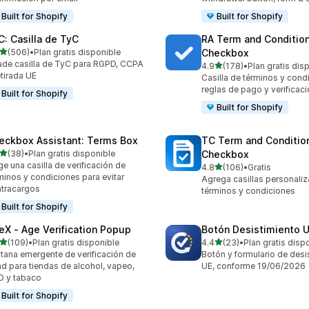
Built for Shopify
Built for Shopify
C: Casilla de TyC
RA Term and Conditio
de 5 estrellas
(506)
•
Plan gratis disponible
Checkbox
 reseñas en total
de casilla de TyC para RGPD, CCPA
de 5 estrellas
4.9
(178)
•
Plan gratis dis
178 reseñas en total
etirada UE
Casilla de términos y cond
reglas de pago y verificac
Built for Shopify
Built for Shopify
eckbox Assistant: Terms Box
TC Term and Conditio
de 5 estrellas
(38)
•
Plan gratis disponible
Checkbox
reseñas en total
ge una casilla de verificación de
de 5 estrellas
4.8
(106)
•
Gratis
106 reseñas en total
minos y condiciones para evitar
Agrega casillas personaliz
tracargos
términos y condiciones
Built for Shopify
eX ‑ Age Verification Popup
Botón Desistimiento U
de 5 estrellas
de 5 estrellas
(109)
•
Plan gratis disponible
4.4
(23)
•
Plan gratis disp
 reseñas en total
23 reseñas en total
tana emergente de verificación de
Botón y formulario de desi
d para tiendas de alcohol, vapeo,
UE, conforme 19/06/2026
 y tabaco
Built for Shopify