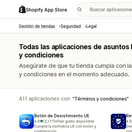
Shopify App Store
Gestión de tiendas
Seguridad
Legal
Todas las aplicaciones de asuntos 
y condiciones
Asegúrate de que tu tienda cumpla con las
y condiciones en el momento adecuado.
411 aplicaciones con
Términos y condiciones
Botón de Desistimiento UE
Re
de 5 estrellas
4.9
(2,177)
•
Plan gratis disponible
4.9
2177 reseñas en total
482
Cumple la normativa UE con botón y
Des
confirmación
con