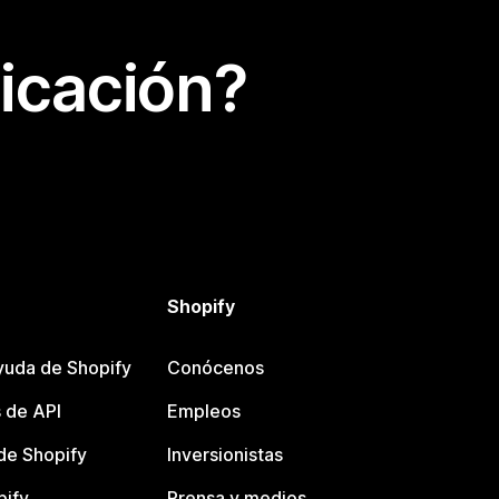
icación?
Shopify
yuda de Shopify
Conócenos
 de API
Empleos
e Shopify
Inversionistas
pify
Prensa y medios