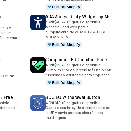
Built for Shopify
n
ADA Accessibility Widget by AP
de 5 estrellas
4.9
(86)
•
Plan gratis disponible
86 reseñas en total
Accesibilidad web para el
ponible
cumplimiento de WCAG, EAA, BFSG,
iciones,
AODA y ADA.
ión de edad
Built for Shopify
n
Complimus: EU Omnibus Price
de 5 estrellas
4.9
(62)
•
Plan gratis disponible
62 reseñas en total
Cumplimiento del precio más bajo con
funciones y asistencia para empresas
ables de
Built for Shopify
E Free
BOO EU Withdrawal Button
de 5 estrellas
onible
4.9
(43)
•
Plan gratis disponible
43 reseñas en total
stimiento
Cumple con la ley de desistimiento de
la UE y envía correos electrónicos
multilingües