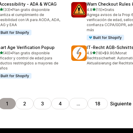
 Accessibility ‑ ADA & WCAG
Warn Checkout Rules
de 5 estrellas
de 5 estrellas
(33)
•
Plan gratis disponible
4.8
(15)
•
Gratis
reseñas en total
15 reseñas en total
antiza el cumplimiento de
Agrega avisos de la Prop 
esibilidad con IA para AODA, ADA,
verificación de edad, sello
AG y EAA
confianza CCPA/GDPR, adv
más
Built for Shopify
Built for Shopify
art Age Verification Popup
IT‑Recht AGB‑Schnitts
de 5 estrellas
de 5 estrellas
(40)
•
Plan gratis disponible
4.9
(18)
•
$9.90/Monat
reseñas en total
18 reseñas en total
ificador y control de edad para
Rechtssicherheit: Automat
ductos restringidos a mayores de
Aktualisierung der Rechtst
años
Built for Shopify
Siguiente
1
2
3
4
…
18