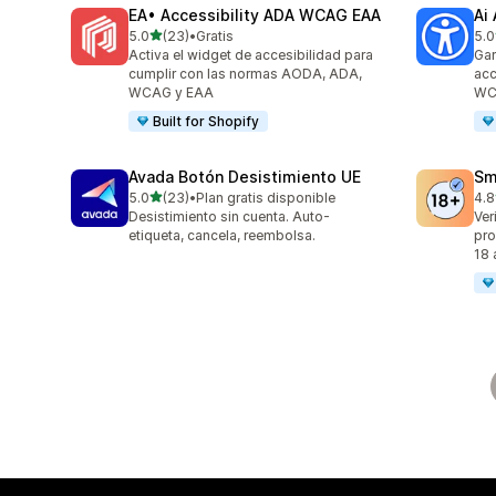
EA• Accessibility ADA WCAG EAA
Ai
de 5 estrellas
5.0
(23)
•
Gratis
5.0
23 reseñas en total
33 
Activa el widget de accesibilidad para
Gar
cumplir con las normas AODA, ADA,
acc
WCAG y EAA
WC
Built for Shopify
Avada Botón Desistimiento UE
Sm
de 5 estrellas
5.0
(23)
•
Plan gratis disponible
4.8
23 reseñas en total
40 
Desistimiento sin cuenta. Auto-
Ver
etiqueta, cancela, reembolsa.
pro
18 