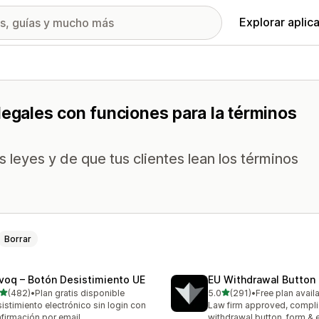
Explorar aplic
legales con funciones para la términos
 leyes y de que tus clientes lean los términos
Borrar
voq – Botón Desistimiento UE
EU Withdrawal Button 
de 5 estrellas
de 5 estrellas
(482)
•
Plan gratis disponible
5.0
(291)
•
Free plan avail
 reseñas en total
291 reseñas en total
istimiento electrónico sin login con
Law firm approved, compli
firmación por email
withdrawal button, form & 