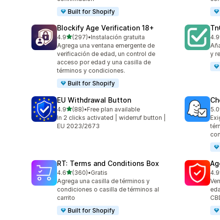
Built for Shopify
Blockify Age Verification 18+
Tn
de 5 estrellas
4.9
(297)
•
Instalación gratuita
4.9
297 reseñas en total
506
Agrega una ventana emergente de
Aña
verificación de edad, un control de
y r
acceso por edad y una casilla de
términos y condiciones.
Built for Shopify
EU Withdrawal Button
Ch
de 5 estrellas
4.9
(88)
•
Free plan available
5.0
88 reseñas en total
38 
In 2 clicks activated | widerruf button |
Exi
EU 2023/2673
tér
con
RT: Terms and Conditions Box
Ag
de 5 estrellas
4.6
(360)
•
Gratis
4.9
360 reseñas en total
109
Agrega una casilla de términos y
Ven
condiciones o casilla de términos al
eda
carrito
CBD
Built for Shopify