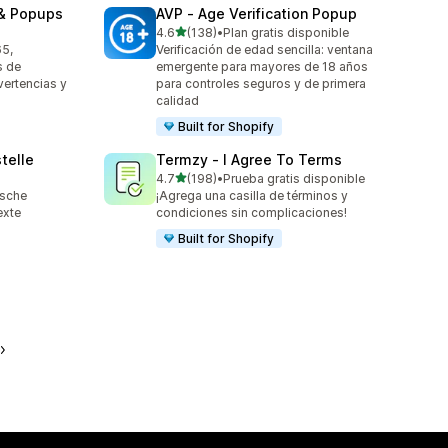
 & Popups
AVP ‑ Age Verification Popup
de 5 estrellas
4.6
(138)
•
Plan gratis disponible
138 reseñas en total
65,
Verificación de edad sencilla: ventana
s de
emergente para mayores de 18 años
ertencias y
para controles seguros y de primera
calidad
Built for Shopify
telle
Termzy ‑ I Agree To Terms
de 5 estrellas
4.7
(198)
•
Prueba gratis disponible
198 reseñas en total
ische
¡Agrega una casilla de términos y
exte
condiciones sin complicaciones!
Built for Shopify