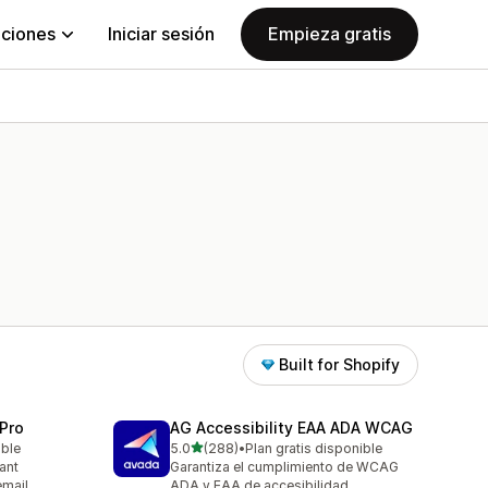
aciones
Iniciar sesión
Empieza gratis
Built for Shopify
Pro
AG Accessibility EAA ADA WCAG
de 5 estrellas
able
5.0
(288)
•
Plan gratis disponible
288 reseñas en total
ant
Garantiza el cumplimiento de WCAG
email
ADA y EAA de accesibilidad