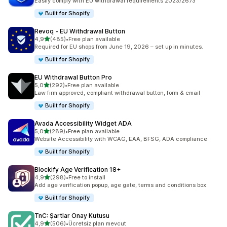
Easily comply with EU withdrawal requirements 2023/2673
Built for Shopify
Revoq ‑ EU Withdrawal Button
5 yıldız üzerinden
4,9
(485)
•
Free plan available
toplam 485 değerlendirme
Required for EU shops from June 19, 2026 – set up in minutes.
Built for Shopify
EU Withdrawal Button Pro
5 yıldız üzerinden
5,0
(292)
•
Free plan available
toplam 292 değerlendirme
Law firm approved, compliant withdrawal button, form & email
Built for Shopify
Avada Accessibility Widget ADA
5 yıldız üzerinden
5,0
(289)
•
Free plan available
toplam 289 değerlendirme
Website Accessibility with WCAG, EAA, BFSG, ADA compliance
Built for Shopify
Blockify Age Verification 18+
5 yıldız üzerinden
4,9
(298)
•
Free to install
toplam 298 değerlendirme
Add age verification popup, age gate, terms and conditions box
Built for Shopify
TnC: Şartlar Onay Kutusu
5 yıldız üzerinden
4,9
(506)
•
Ücretsiz plan mevcut
toplam 506 değerlendirme