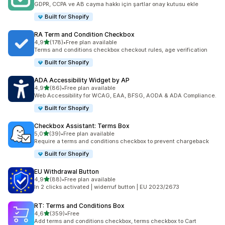
GDPR, CCPA ve AB cayma hakkı için şartlar onay kutusu ekle
Built for Shopify
RA Term and Condition Checkbox
5 yıldız üzerinden
4,9
(178)
•
Free plan available
toplam 178 değerlendirme
Terms and conditions checkbox checkout rules, age verification
Built for Shopify
ADA Accessibility Widget by AP
5 yıldız üzerinden
4,9
(86)
•
Free plan available
toplam 86 değerlendirme
Web Accessibility for WCAG, EAA, BFSG, AODA & ADA Compliance.
Built for Shopify
Checkbox Assistant: Terms Box
5 yıldız üzerinden
5,0
(39)
•
Free plan available
toplam 39 değerlendirme
Require a terms and conditions checkbox to prevent chargeback
Built for Shopify
EU Withdrawal Button
5 yıldız üzerinden
4,9
(88)
•
Free plan available
toplam 88 değerlendirme
In 2 clicks activated | widerruf button | EU 2023/2673
RT: Terms and Conditions Box
5 yıldız üzerinden
4,6
(359)
•
Free
toplam 359 değerlendirme
Add terms and conditions checkbox, terms checkbox to Cart