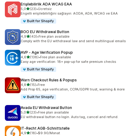
Erişilebilirlik ADA WCAG EAA
5 yıldız üzerinden
5,0
(23)
•
Ücretsiz
toplam 23 değerlendirme
Engelli erişilebilirliğini sağlayın: AODA, ADA, WCAG ve EAA
Built for Shopify
BOO EU Withdrawal Button
5 yıldız üzerinden
4,9
(43)
•
Free plan available
toplam 43 değerlendirme
Comply with the EU withdrawal law and send multilingual emails
AVP ‑ Age Verification Popup
5 yıldız üzerinden
4,6
(138)
•
Free plan available
toplam 138 değerlendirme
Easy age verification: 18+ pop-up for safe premium checks
Built for Shopify
Warn Checkout Rules & Popups
5 yıldız üzerinden
4,8
(15)
•
Free
toplam 15 değerlendirme
Add Prop 65, age verification, CCPA/GDPR trust, warning & more
Built for Shopify
Avada EU Withdrawal Button
5 yıldız üzerinden
5,0
(23)
•
Free plan available
toplam 23 değerlendirme
EU withdrawal button no login. Auto tag, cancel and refund.
IT‑Recht AGB‑Schnittstelle
5 yıldız üzerinden
4,9
(18)
•
$9.90/Monat
toplam 18 değerlendirme