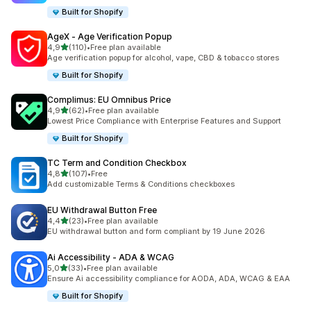
Built for Shopify
AgeX ‑ Age Verification Popup
5 yıldız üzerinden
4,9
(110)
•
Free plan available
toplam 110 değerlendirme
Age verification popup for alcohol, vape, CBD & tobacco stores
Built for Shopify
Complimus: EU Omnibus Price
5 yıldız üzerinden
4,9
(62)
•
Free plan available
toplam 62 değerlendirme
Lowest Price Compliance with Enterprise Features and Support
Built for Shopify
TC Term and Condition Checkbox
5 yıldız üzerinden
4,8
(107)
•
Free
toplam 107 değerlendirme
Add customizable Terms & Conditions checkboxes
EU Withdrawal Button Free
5 yıldız üzerinden
4,4
(23)
•
Free plan available
toplam 23 değerlendirme
EU withdrawal button and form compliant by 19 June 2026
Ai Accessibility ‑ ADA & WCAG
5 yıldız üzerinden
5,0
(33)
•
Free plan available
toplam 33 değerlendirme
Ensure Ai accessibility compliance for AODA, ADA, WCAG & EAA
Built for Shopify