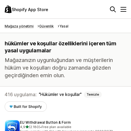
Shopify App Store
Mağaza yönetimi
Güvenlik
Yasal
hükümler ve koşullar özelliklerini içeren tüm
yasal uygulamalar
Mağazanızın uygunluğundan ve müşterilerin
hüküm ve koşulları doğru zamanda gözden
geçirdiğinden emin olun.
416 uygulama:
Hükümler ve koşullar
Temizle
Built for Shopify
EU Withdrawal Button & Form
5 yıldız üzerinden
4,9
(2.180)
•
Free plan available
toplam 2180 değerlendirme