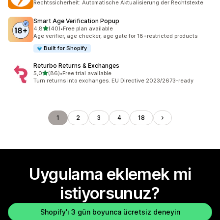
Rechtssicherheit: Automatische Aktualisierung der Rechtstexte
Smart Age Verification Popup
5 yıldız üzerinden
4,8
(40)
•
Free plan available
toplam 40 değerlendirme
Age verifier, age checker, age gate for 18+restricted products
Built for Shopify
Returbo Returns & Exchanges
5 yıldız üzerinden
5,0
(86)
•
Free trial available
toplam 86 değerlendirme
Turn returns into exchanges. EU Directive 2023/2673-ready
1
2
3
4
18
Uygulama eklemek mi
istiyorsunuz?
Shopify'ı 3 gün boyunca ücretsiz deneyin