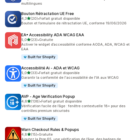
multilingues
Bouton Rétractation UE Free
étoile(s) sur 5
4,3
(20)
•
Forfait gratuit disponible
20 avis au total
Bouton et formulaire de rétractation UE, conforme 19/06/2026
EA• Accessibility ADA WCAG EAA
étoile(s) sur 5
5,0
(23)
•
Gratuite
23 avis au total
Activer le widget d’accessibilité conforme AODA, ADA, WCAG et
EAA
Built for Shopify
Accessibilité Ai ‑ ADA et WCAG
étoile(s) sur 5
5,0
(33)
•
Forfait gratuit disponible
33 avis au total
Garantir la conformité de l'accessibilité de l'IA aux WCAG
Built for Shopify
AVP ‑ Age Verification Popup
étoile(s) sur 5
4,6
(138)
•
Forfait gratuit disponible
138 avis au total
Vérification facile de l’âge : fenêtre contextuelle 18+ pour des
contrôles premium sécurisés
Built for Shopify
Warn Checkout Rules & Popups
étoile(s) sur 5
4,8
(15)
•
Gratuite
15 avis au total
Ajoutez la Prop 65, une vérification de l’âge, des badges de