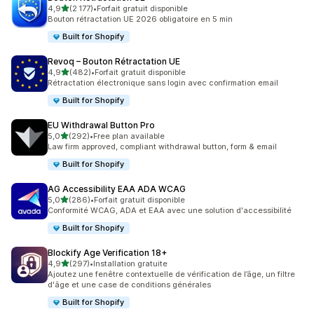
étoile(s) sur 5
4,9
(2 177)
•
Forfait gratuit disponible
2177 avis au total
Bouton rétractation UE 2026 obligatoire en 5 min
Built for Shopify
Revoq – Bouton Rétractation UE
étoile(s) sur 5
4,9
(482)
•
Forfait gratuit disponible
482 avis au total
Rétractation électronique sans login avec confirmation email
Built for Shopify
EU Withdrawal Button Pro
étoile(s) sur 5
5,0
(292)
•
Free plan available
292 avis au total
Law firm approved, compliant withdrawal button, form & email
Built for Shopify
AG Accessibility EAA ADA WCAG
étoile(s) sur 5
5,0
(286)
•
Forfait gratuit disponible
286 avis au total
Conformité WCAG, ADA et EAA avec une solution d'accessibilité
Built for Shopify
Blockify Age Verification 18+
étoile(s) sur 5
4,9
(297)
•
Installation gratuite
297 avis au total
Ajoutez une fenêtre contextuelle de vérification de l’âge, un filtre
d'âge et une case de conditions générales
Built for Shopify