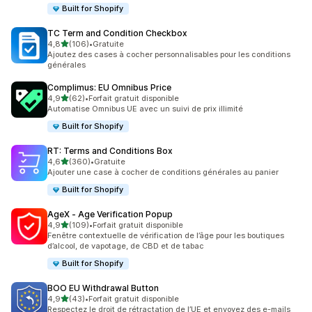
Built for Shopify
TC Term and Condition Checkbox
étoile(s) sur 5
4,8
(106)
•
Gratuite
106 avis au total
Ajoutez des cases à cocher personnalisables pour les conditions
générales
Complimus: EU Omnibus Price
étoile(s) sur 5
4,9
(62)
•
Forfait gratuit disponible
62 avis au total
Automatise Omnibus UE avec un suivi de prix illimité
Built for Shopify
RT: Terms and Conditions Box
étoile(s) sur 5
4,6
(360)
•
Gratuite
360 avis au total
Ajouter une case à cocher de conditions générales au panier
Built for Shopify
AgeX ‑ Age Verification Popup
étoile(s) sur 5
4,9
(109)
•
Forfait gratuit disponible
109 avis au total
Fenêtre contextuelle de vérification de l’âge pour les boutiques
d’alcool, de vapotage, de CBD et de tabac
Built for Shopify
BOO EU Withdrawal Button
étoile(s) sur 5
4,9
(43)
•
Forfait gratuit disponible
43 avis au total
Respectez le droit de rétractation de l’UE et envoyez des e-mails