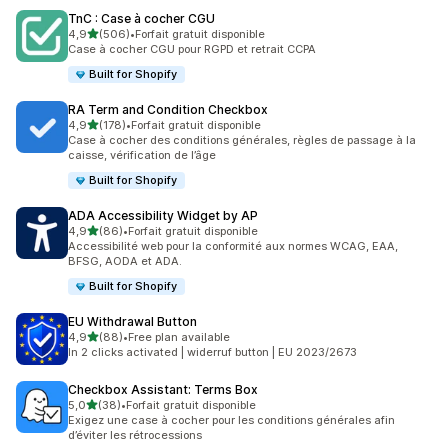
TnC : Case à cocher CGU
étoile(s) sur 5
4,9
(506)
•
Forfait gratuit disponible
506 avis au total
Case à cocher CGU pour RGPD et retrait CCPA
Built for Shopify
RA Term and Condition Checkbox
étoile(s) sur 5
4,9
(178)
•
Forfait gratuit disponible
178 avis au total
Case à cocher des conditions générales, règles de passage à la
caisse, vérification de l’âge
Built for Shopify
ADA Accessibility Widget by AP
étoile(s) sur 5
4,9
(86)
•
Forfait gratuit disponible
86 avis au total
Accessibilité web pour la conformité aux normes WCAG, EAA,
BFSG, AODA et ADA.
Built for Shopify
EU Withdrawal Button
étoile(s) sur 5
4,9
(88)
•
Free plan available
88 avis au total
In 2 clicks activated | widerruf button | EU 2023/2673
Checkbox Assistant: Terms Box
étoile(s) sur 5
5,0
(38)
•
Forfait gratuit disponible
38 avis au total
Exigez une case à cocher pour les conditions générales afin
d’éviter les rétrocessions