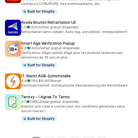
confiance CCPA/RGPD, des avertissements, etc.
Built for Shopify
Avada Bouton Rétractation UE
étoile(s) sur 5
5,0
(23)
•
Forfait gratuit disponible
23 avis au total
Rétractation sans compte. Auto-tag, annulation, remboursement
Smart Age Verification Popup
étoile(s) sur 5
4,8
(40)
•
Forfait gratuit disponible
40 avis au total
Vérificateur d’âge, portail d’âge pour les produits réservés aux
personnes de 18 ans et plus
Built for Shopify
IT‑Recht AGB‑Schnittstelle
étoile(s) sur 5
4,9
(18)
•
$9.90/Monat
18 avis au total
Rechtssicherheit: Automatische Aktualisierung der Rechtstexte
Termzy ‑ I Agree To Terms
étoile(s) sur 5
4,7
(198)
•
Essai gratuit disponible
198 avis au total
Ajoutez une case à cocher pour les conditions générales sans
aucun tracas !
Built for Shopify