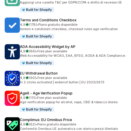
Aggiungi una casella T&C per GDPR/CCPA e diritto di recesso UE
Built for Shopify
Terms and Conditions Checkbox
stelle su 5
4,9
(178)
•
Piano gratuito disponibile
178 recensioni totali
termini e condizioni checkbox, checkout rules age verification
Built for Shopify
ADA Accessibility Widget by AP
stelle su 5
4,9
(86)
•
Free plan available
86 recensioni totali
Web Accessibility for WCAG, EAA, BFSG, AODA & ADA Compliance.
Built for Shopify
EU Withdrawal Button
stelle su 5
4,9
(90)
•
Free plan available
90 recensioni totali
In 2 clicks activated | widerruf button | EU 2023/2673
AgeX ‑ Age Verification Popup
stelle su 5
4,9
(111)
•
Free plan available
111 recensioni totali
Age verification popup for alcohol, vape, CBD & tobacco stores
Built for Shopify
Complimus: EU Omnibus Price
stelle su 5
4,9
(62)
•
Piano gratuito disponibile
62 recensioni totali
Conformità Omnibus UE automatica con storico prezzi illimitato