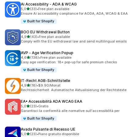
Ai Accessibility ‑ ADA & WCAG
stelle su 5
5,0
(33)
•
Free plan available
33 recensioni totali
Ensure Ai accessibility compliance for AODA, ADA, WCAG & EAA
Built for Shopify
BOO EU Withdrawal Button
stelle su 5
4,9
(43)
•
Free plan available
43 recensioni totali
Comply with the EU withdrawal law and send multilingual emails
AVP ‑ Age Verification Popup
stelle su 5
4,6
(138)
•
Free plan available
138 recensioni totali
Easy age verification: 18+ pop-up for safe premium checks
Built for Shopify
IT‑Recht AGB‑Schnittstelle
stelle su 5
4,9
(18)
•
$9.90/Monat
18 recensioni totali
Rechtssicherheit: Automatische Aktualisierung der Rechtstexte
EA• Accessibilità ADA WCAG EAA
stelle su 5
5,0
(23)
•
Gratis
23 recensioni totali
Garantisci la conformità alle normative sull'accessibilità per
Built for Shopify
Avada Pulsante di Recesso UE
stelle su 5
5,0
(23)
•
Piano gratuito disponibile
23 recensioni totali