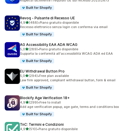
Rispetta facilmente i requisiti UE sul recesso 2023/2673
Built for Shopify
Revoq ‑ Pulsante di Recesso UE
stelle su 5
4,9
(488)
•
Piano gratuito disponibile
488 recensioni totali
Recesso elettronico senza login con conferma via email
Built for Shopify
AG Accessibility EAA ADA WCAG
stelle su 5
5,0
(289)
•
Piano gratuito disponibile
289 recensioni totali
Supporta la conformità all'accessibilità WCAG ADA ed EAA
Built for Shopify
EU Withdrawal Button Pro
stelle su 5
5,0
(294)
•
Free plan available
294 recensioni totali
Law firm approved, compliant withdrawal button, form & email
Built for Shopify
Blockify Age Verification 18+
stelle su 5
4,9
(299)
•
Free to install
299 recensioni totali
Add age verification popup, age gate, terms and conditions box
Built for Shopify
TnC: Termini e Condizioni
stelle su 5
4,9
(510)
•
Piano gratuito disponibile
510 recensioni totali