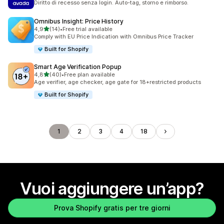
Diritto di recesso senza login. Auto-tag, storno e rimborso.
Omnibus Insight: Price History
stelle su 5
4,9
(14)
•
Free trial available
14 recensioni totali
Comply with EU Price Indication with Omnibus Price Tracker
Built for Shopify
Smart Age Verification Popup
stelle su 5
4,8
(40)
•
Free plan available
40 recensioni totali
Age verifier, age checker, age gate for 18+restricted products
Built for Shopify
1
2
3
4
18
Vuoi aggiungere un’app?
Prova Shopify gratis per tre giorni