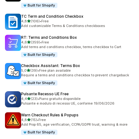
Built for Shopify
TC Term and Condition Checkbox
stelle su 5
4,8
(106)
•
Free
106 recensioni totali
Add customizable Terms & Conditions checkboxes
RT: Terms and Conditions Box
stelle su 5
4,6
(359)
•
Free
359 recensioni totali
Add terms and conditions checkbox, terms checkbox to Cart
Built for Shopify
Checkbox Assistant: Terms Box
stelle su 5
5,0
(39)
•
Free plan available
39 recensioni totali
Require a terms and conditions checkbox to prevent chargeback
Built for Shopify
Pulsante Recesso UE Free
stelle su 5
4,4
(23)
•
Piano gratuito disponibile
23 recensioni totali
Pulsante e modulo di recesso UE, conforme 19/06/2026
Warn Checkout Rules & Popups
stelle su 5
4,8
(15)
•
Free
15 recensioni totali
Add Prop 65, age verification, CCPA/GDPR trust, warning & more
Built for Shopify