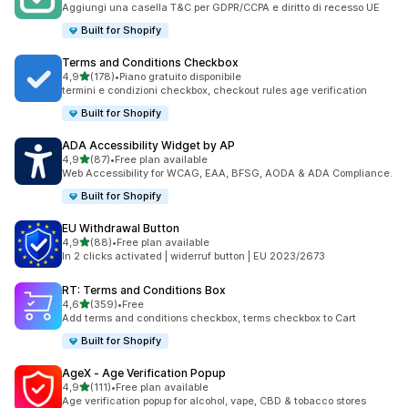
Aggiungi una casella T&C per GDPR/CCPA e diritto di recesso UE
Built for Shopify
Terms and Conditions Checkbox
stelle su 5
4,9
(178)
•
Piano gratuito disponibile
178 recensioni totali
termini e condizioni checkbox, checkout rules age verification
Built for Shopify
ADA Accessibility Widget by AP
stelle su 5
4,9
(87)
•
Free plan available
87 recensioni totali
Web Accessibility for WCAG, EAA, BFSG, AODA & ADA Compliance.
Built for Shopify
EU Withdrawal Button
stelle su 5
4,9
(88)
•
Free plan available
88 recensioni totali
In 2 clicks activated | widerruf button | EU 2023/2673
RT: Terms and Conditions Box
stelle su 5
4,6
(359)
•
Free
359 recensioni totali
Add terms and conditions checkbox, terms checkbox to Cart
Built for Shopify
AgeX ‑ Age Verification Popup
stelle su 5
4,9
(111)
•
Free plan available
111 recensioni totali
Age verification popup for alcohol, vape, CBD & tobacco stores