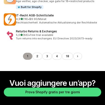
Age verifier, age checker, age gate for 18+restricted products
Built for Shopify
IT‑Recht AGB‑Schnittstelle
stelle su 5
4,9
(18)
•
$9.90/Monat
18 recensioni totali
Rechtssicherheit: Automatische Aktualisierung der Rechtstexte
Returbo Returns & Exchanges
stelle su 5
5,0
(86)
•
Free trial available
86 recensioni totali
Turn returns into exchanges. EU Directive 2023/2673-ready
1
2
3
4
18
Vuoi aggiungere un’app?
Prova Shopify gratis per tre giorni