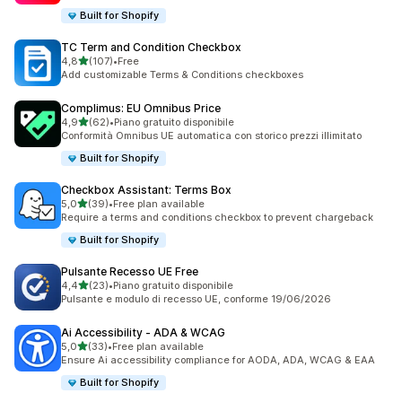
Built for Shopify
TC Term and Condition Checkbox
stelle su 5
4,8
(107)
•
Free
107 recensioni totali
Add customizable Terms & Conditions checkboxes
Complimus: EU Omnibus Price
stelle su 5
4,9
(62)
•
Piano gratuito disponibile
62 recensioni totali
Conformità Omnibus UE automatica con storico prezzi illimitato
Built for Shopify
Checkbox Assistant: Terms Box
stelle su 5
5,0
(39)
•
Free plan available
39 recensioni totali
Require a terms and conditions checkbox to prevent chargeback
Built for Shopify
Pulsante Recesso UE Free
stelle su 5
4,4
(23)
•
Piano gratuito disponibile
23 recensioni totali
Pulsante e modulo di recesso UE, conforme 19/06/2026
Ai Accessibility ‑ ADA & WCAG
stelle su 5
5,0
(33)
•
Free plan available
33 recensioni totali
Ensure Ai accessibility compliance for AODA, ADA, WCAG & EAA
Built for Shopify