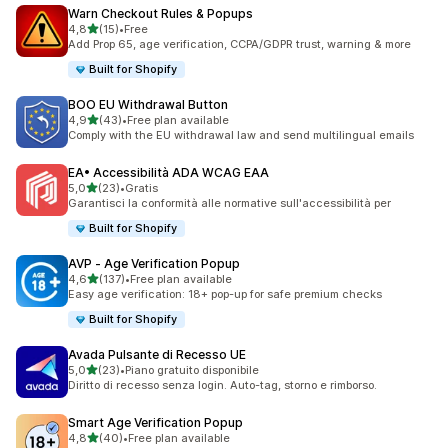
Warn Checkout Rules & Popups
stelle su 5
4,8
(15)
•
Free
15 recensioni totali
Add Prop 65, age verification, CCPA/GDPR trust, warning & more
Built for Shopify
BOO EU Withdrawal Button
stelle su 5
4,9
(43)
•
Free plan available
43 recensioni totali
Comply with the EU withdrawal law and send multilingual emails
EA• Accessibilità ADA WCAG EAA
stelle su 5
5,0
(23)
•
Gratis
23 recensioni totali
Garantisci la conformità alle normative sull'accessibilità per
Built for Shopify
AVP ‑ Age Verification Popup
stelle su 5
4,6
(137)
•
Free plan available
137 recensioni totali
Easy age verification: 18+ pop-up for safe premium checks
Built for Shopify
Avada Pulsante di Recesso UE
stelle su 5
5,0
(23)
•
Piano gratuito disponibile
23 recensioni totali
Diritto di recesso senza login. Auto-tag, storno e rimborso.
Smart Age Verification Popup
stelle su 5
4,8
(40)
•
Free plan available
40 recensioni totali