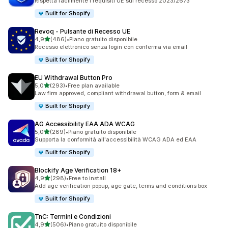
Rispetta facilmente i requisiti UE sul recesso 2023/2673
Built for Shopify
Revoq ‑ Pulsante di Recesso UE
stelle su 5
4,9
(486)
•
Piano gratuito disponibile
486 recensioni totali
Recesso elettronico senza login con conferma via email
Built for Shopify
EU Withdrawal Button Pro
stelle su 5
5,0
(293)
•
Free plan available
293 recensioni totali
Law firm approved, compliant withdrawal button, form & email
Built for Shopify
AG Accessibility EAA ADA WCAG
stelle su 5
5,0
(289)
•
Piano gratuito disponibile
289 recensioni totali
Supporta la conformità all'accessibilità WCAG ADA ed EAA
Built for Shopify
Blockify Age Verification 18+
stelle su 5
4,9
(298)
•
Free to install
298 recensioni totali
Add age verification popup, age gate, terms and conditions box
Built for Shopify
TnC: Termini e Condizioni
stelle su 5
4,9
(506)
•
Piano gratuito disponibile
506 recensioni totali