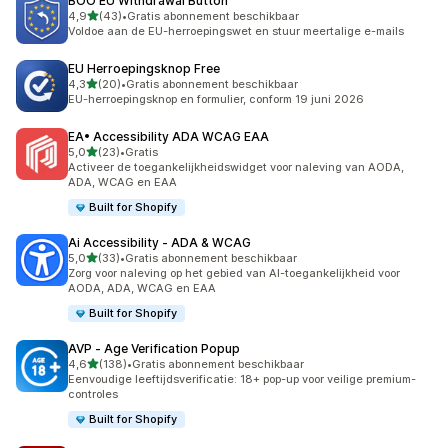
BOO EU Withdrawal Button
van 5 sterren
4,9
(43)
•
Gratis abonnement beschikbaar
43 recensies in totaal
Voldoe aan de EU-herroepingswet en stuur meertalige e-mails
EU Herroepingsknop Free
van 5 sterren
4,3
(20)
•
Gratis abonnement beschikbaar
20 recensies in totaal
EU-herroepingsknop en formulier, conform 19 juni 2026
EA• Accessibility ADA WCAG EAA
van 5 sterren
5,0
(23)
•
Gratis
23 recensies in totaal
Activeer de toegankelijkheidswidget voor naleving van AODA,
ADA, WCAG en EAA
Built for Shopify
Ai Accessibility ‑ ADA & WCAG
van 5 sterren
5,0
(33)
•
Gratis abonnement beschikbaar
33 recensies in totaal
Zorg voor naleving op het gebied van AI-toegankelijkheid voor
AODA, ADA, WCAG en EAA
Built for Shopify
AVP ‑ Age Verification Popup
van 5 sterren
4,6
(138)
•
Gratis abonnement beschikbaar
138 recensies in totaal
Eenvoudige leeftijdsverificatie: 18+ pop-up voor veilige premium-
controles
Built for Shopify