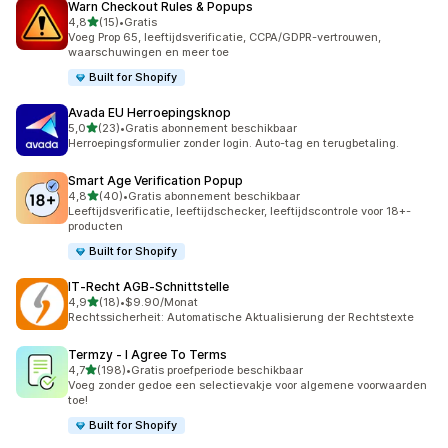
Warn Checkout Rules & Popups
van 5 sterren
4,8
(15)
•
Gratis
15 recensies in totaal
Voeg Prop 65, leeftijdsverificatie, CCPA/GDPR-vertrouwen,
waarschuwingen en meer toe
Built for Shopify
Avada EU Herroepingsknop
van 5 sterren
5,0
(23)
•
Gratis abonnement beschikbaar
23 recensies in totaal
Herroepingsformulier zonder login. Auto-tag en terugbetaling.
Smart Age Verification Popup
van 5 sterren
4,8
(40)
•
Gratis abonnement beschikbaar
40 recensies in totaal
Leeftijdsverificatie, leeftijdschecker, leeftijdscontrole voor 18+-
producten
Built for Shopify
IT‑Recht AGB‑Schnittstelle
van 5 sterren
4,9
(18)
•
$9.90/Monat
18 recensies in totaal
Rechtssicherheit: Automatische Aktualisierung der Rechtstexte
Termzy ‑ I Agree To Terms
van 5 sterren
4,7
(198)
•
Gratis proefperiode beschikbaar
198 recensies in totaal
Voeg zonder gedoe een selectievakje voor algemene voorwaarden
toe!
Built for Shopify