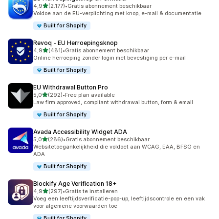
van 5 sterren
4,9
(2.177)
•
Gratis abonnement beschikbaar
2177 recensies in totaal
Voldoe aan de EU-verplichting met knop, e-mail & documentatie
Built for Shopify
Revoq ‑ EU Herroepingsknop
van 5 sterren
4,9
(481)
•
Gratis abonnement beschikbaar
481 recensies in totaal
Online herroeping zonder login met bevestiging per e-mail
Built for Shopify
EU Withdrawal Button Pro
van 5 sterren
5,0
(292)
•
Free plan available
292 recensies in totaal
Law firm approved, compliant withdrawal button, form & email
Built for Shopify
Avada Accessibility Widget ADA
van 5 sterren
5,0
(286)
•
Gratis abonnement beschikbaar
286 recensies in totaal
Websitetoegankelijkheid die voldoet aan WCAG, EAA, BFSG en
ADA
Built for Shopify
Blockify Age Verification 18+
van 5 sterren
4,9
(297)
•
Gratis te installeren
297 recensies in totaal
Voeg een leeftijdsverificatie-pop-up, leeftijdscontrole en een vak
voor algemene voorwaarden toe
Built for Shopify