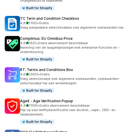
chargebacks te voorkomen
Built for Shopify
TC Term and Condition Checkbox
van 5 sterren
4,8
(105)
•
Gratis
105 recensies in totaal
Voeg aanpasbare selectievakjes voor algemene voorwaarden toe
Complimus: EU Omnibus Price
van 5 sterren
4,9
(62)
•
Gratis abonnement beschikbaar
62 recensies in totaal
Naleving van de laagsteprijsregel met enterprise-functies en -
ondersteuning
Built for Shopify
RT: Terms and Conditions Box
van 5 sterren
4,6
(360)
•
Gratis
360 recensies in totaal
Voeg selectievakje voor algemene voorwaarden, voorwaarden-
selectievakje toe aan winkelwagen
Built for Shopify
AgeX ‑ Age Verification Popup
van 5 sterren
4,9
(109)
•
Gratis abonnement beschikbaar
109 recensies in totaal
Pop-up voor leeftijdsverificatie voor alcohol-, vape-, CBD- en
tabakswinkels
Built for Shopify