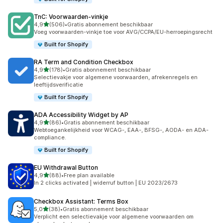
TnC: Voorwaarden‑vinkje
van 5 sterren
4,9
(506)
•
Gratis abonnement beschikbaar
506 recensies in totaal
Voeg voorwaarden-vinkje toe voor AVG/CCPA/EU-herroepingsrecht
Built for Shopify
RA Term and Condition Checkbox
van 5 sterren
4,9
(178)
•
Gratis abonnement beschikbaar
178 recensies in totaal
Selectievakje voor algemene voorwaarden, afrekenregels en
leeftijdsverificatie
Built for Shopify
ADA Accessibility Widget by AP
van 5 sterren
4,9
(86)
•
Gratis abonnement beschikbaar
86 recensies in totaal
Webtoegankelijkheid voor WCAG-, EAA-, BFSG-, AODA- en ADA-
compliance.
Built for Shopify
EU Withdrawal Button
van 5 sterren
4,9
(88)
•
Free plan available
88 recensies in totaal
In 2 clicks activated | widerruf button | EU 2023/2673
Checkbox Assistant: Terms Box
van 5 sterren
5,0
(38)
•
Gratis abonnement beschikbaar
38 recensies in totaal
Verplicht een selectievakje voor algemene voorwaarden om