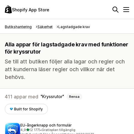
Shopify App Store
Butikshantering
Säkerhet
Lagstadgade krav
Alla appar för lagstadgade krav med funktioner
för kryssrutor
Se till att butiken följer alla lagar och regler och
att kunderna läser regler och villkor när det
behövs.
411 appar med
Kryssrutor
Rensa
Built for Shopify
EU‑ångerknapp och formulär
av 5 stjärnor
4,9
(2 177)
•
Gratisplan tillgänglig
2177 recensioner totalt