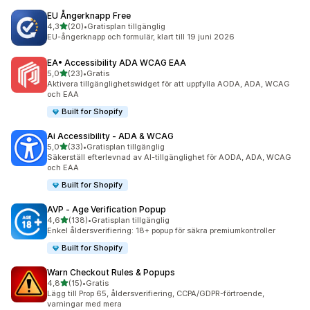
EU Ångerknapp Free
av 5 stjärnor
4,3
(20)
•
Gratisplan tillgänglig
20 recensioner totalt
EU-ångerknapp och formulär, klart till 19 juni 2026
EA• Accessibility ADA WCAG EAA
av 5 stjärnor
5,0
(23)
•
Gratis
23 recensioner totalt
Aktivera tillgänglighetswidget för att uppfylla AODA, ADA, WCAG
och EAA
Built for Shopify
Ai Accessibility ‑ ADA & WCAG
av 5 stjärnor
5,0
(33)
•
Gratisplan tillgänglig
33 recensioner totalt
Säkerställ efterlevnad av AI-tillgänglighet för AODA, ADA, WCAG
och EAA
Built for Shopify
AVP ‑ Age Verification Popup
av 5 stjärnor
4,6
(138)
•
Gratisplan tillgänglig
138 recensioner totalt
Enkel åldersverifiering: 18+ popup för säkra premiumkontroller
Built for Shopify
Warn Checkout Rules & Popups
av 5 stjärnor
4,8
(15)
•
Gratis
15 recensioner totalt
Lägg till Prop 65, åldersverifiering, CCPA/GDPR-förtroende,
varningar med mera