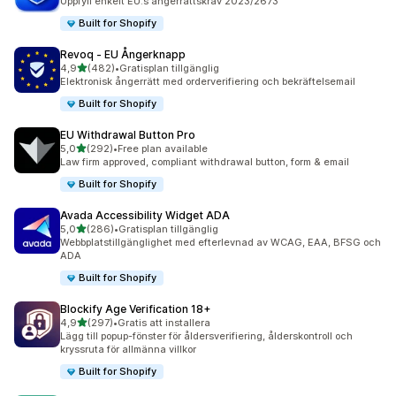
Uppfyll enkelt EU:s ångerrättskrav 2023/2673
Built for Shopify
Revoq ‑ EU Ångerknapp
av 5 stjärnor
4,9
(482)
•
Gratisplan tillgänglig
482 recensioner totalt
Elektronisk ångerrätt med orderverifiering och bekräftelsemail
Built for Shopify
EU Withdrawal Button Pro
av 5 stjärnor
5,0
(292)
•
Free plan available
292 recensioner totalt
Law firm approved, compliant withdrawal button, form & email
Built for Shopify
Avada Accessibility Widget ADA
av 5 stjärnor
5,0
(286)
•
Gratisplan tillgänglig
286 recensioner totalt
Webbplatstillgänglighet med efterlevnad av WCAG, EAA, BFSG och
ADA
Built for Shopify
Blockify Age Verification 18+
av 5 stjärnor
4,9
(297)
•
Gratis att installera
297 recensioner totalt
Lägg till popup-fönster för åldersverifiering, ålderskontroll och
kryssruta för allmänna villkor
Built for Shopify