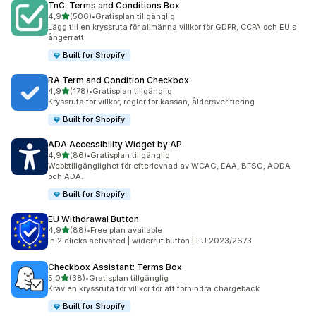
TnC: Terms and Conditions Box
av 5 stjärnor
4,9
(506)
•
Gratisplan tillgänglig
506 recensioner totalt
Lägg till en kryssruta för allmänna villkor för GDPR, CCPA och EU:s
ångerrätt
Built for Shopify
RA Term and Condition Checkbox
av 5 stjärnor
4,9
(178)
•
Gratisplan tillgänglig
178 recensioner totalt
Kryssruta för villkor, regler för kassan, åldersverifiering
Built for Shopify
ADA Accessibility Widget by AP
av 5 stjärnor
4,9
(86)
•
Gratisplan tillgänglig
86 recensioner totalt
Webbtillgänglighet för efterlevnad av WCAG, EAA, BFSG, AODA
och ADA.
Built for Shopify
EU Withdrawal Button
av 5 stjärnor
4,9
(88)
•
Free plan available
88 recensioner totalt
In 2 clicks activated | widerruf button | EU 2023/2673
Checkbox Assistant: Terms Box
av 5 stjärnor
5,0
(38)
•
Gratisplan tillgänglig
38 recensioner totalt
Kräv en kryssruta för villkor för att förhindra chargeback
Built for Shopify