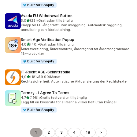
Built for Shopify
Avada EU Withdrawal Button
av 5 stjärnor
5,0
(23)
•
Gratisplan tillgänglig
23 recensioner totalt
Knapp för EU-ångerrätt utan inloggning. Automatisk taggning,
annullering och återbetalning.
Smart Age Verification Popup
av 5 stjärnor
4,8
(40)
•
Gratisplan tillgänglig
40 recensioner totalt
Åldersverifiering, ålderskontroll, åldersgrind för åldersbegränsade
18+-produkter
Built for Shopify
IT‑Recht AGB‑Schnittstelle
av 5 stjärnor
4,9
(18)
•
$9.90/Monat
18 recensioner totalt
Rechtssicherheit: Automatische Aktualisierung der Rechtstexte
Termzy ‑ I Agree To Terms
av 5 stjärnor
4,7
(198)
•
Gratis testversion tillgänglig
198 recensioner totalt
Lägg till en kryssruta för allmänna villkor helt utan krångel!
Built for Shopify
1
2
3
4
18