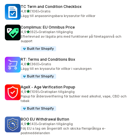
TC Term and Condition Checkbox
av 5 stjärnor
4,8
(106)
•
Gratis
106 recensioner totalt
Lägg till anpassningsbara kryssrutor för villkor
Complimus: EU Omnibus Price
av 5 stjärnor
4,9
(62)
•
Gratisplan tillgänglig
62 recensioner totalt
Efterlevnad av lägsta pris med funktioner på företagsnivå och
support
Built for Shopify
RT: Terms and Conditions Box
av 5 stjärnor
4,6
(360)
•
Gratis
360 recensioner totalt
Lägg till en kryssruta för villkor i varukorgen
Built for Shopify
AgeX ‑ Age Verification Popup
av 5 stjärnor
4,9
(109)
•
Gratisplan tillgänglig
109 recensioner totalt
Popup för åldersverifiering för butiker med alkohol, vape, CBD och
tobak
Built for Shopify
BOO EU Withdrawal Button
av 5 stjärnor
4,9
(43)
•
Gratisplan tillgänglig
43 recensioner totalt
Följ EU:s lag om ångerrätt och skicka flerspråkiga e-
postmeddelanden