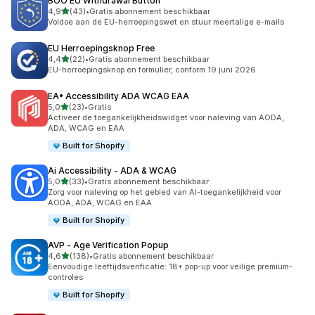
BOO EU Withdrawal Button
van 5 sterren
4,9
(43)
•
Gratis abonnement beschikbaar
43 recensies in totaal
Voldoe aan de EU-herroepingswet en stuur meertalige e-mails
EU Herroepingsknop Free
van 5 sterren
4,4
(22)
•
Gratis abonnement beschikbaar
22 recensies in totaal
EU-herroepingsknop en formulier, conform 19 juni 2026
EA• Accessibility ADA WCAG EAA
van 5 sterren
5,0
(23)
•
Gratis
23 recensies in totaal
Activeer de toegankelijkheidswidget voor naleving van AODA,
ADA, WCAG en EAA
Built for Shopify
Ai Accessibility ‑ ADA & WCAG
van 5 sterren
5,0
(33)
•
Gratis abonnement beschikbaar
33 recensies in totaal
Zorg voor naleving op het gebied van AI-toegankelijkheid voor
AODA, ADA, WCAG en EAA
Built for Shopify
AVP ‑ Age Verification Popup
van 5 sterren
4,6
(138)
•
Gratis abonnement beschikbaar
138 recensies in totaal
Eenvoudige leeftijdsverificatie: 18+ pop-up voor veilige premium-
controles
Built for Shopify