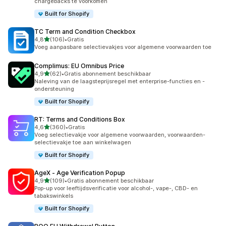
chargebacks te voorkomen
Built for Shopify
TC Term and Condition Checkbox
van 5 sterren
4,8
(106)
•
Gratis
106 recensies in totaal
Voeg aanpasbare selectievakjes voor algemene voorwaarden toe
Complimus: EU Omnibus Price
van 5 sterren
4,9
(62)
•
Gratis abonnement beschikbaar
62 recensies in totaal
Naleving van de laagsteprijsregel met enterprise-functies en -
ondersteuning
Built for Shopify
RT: Terms and Conditions Box
van 5 sterren
4,6
(360)
•
Gratis
360 recensies in totaal
Voeg selectievakje voor algemene voorwaarden, voorwaarden-
selectievakje toe aan winkelwagen
Built for Shopify
AgeX ‑ Age Verification Popup
van 5 sterren
4,9
(109)
•
Gratis abonnement beschikbaar
109 recensies in totaal
Pop-up voor leeftijdsverificatie voor alcohol-, vape-, CBD- en
tabakswinkels
Built for Shopify