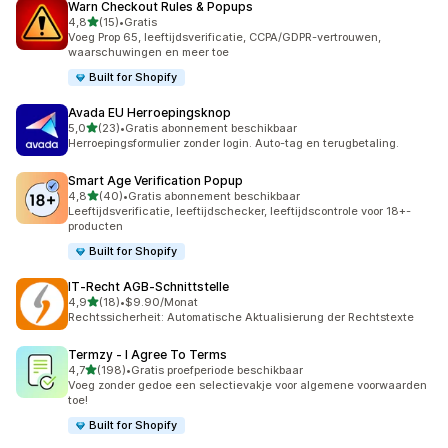
Warn Checkout Rules & Popups
van 5 sterren
4,8
(15)
•
Gratis
15 recensies in totaal
Voeg Prop 65, leeftijdsverificatie, CCPA/GDPR-vertrouwen,
waarschuwingen en meer toe
Built for Shopify
Avada EU Herroepingsknop
van 5 sterren
5,0
(23)
•
Gratis abonnement beschikbaar
23 recensies in totaal
Herroepingsformulier zonder login. Auto-tag en terugbetaling.
Smart Age Verification Popup
van 5 sterren
4,8
(40)
•
Gratis abonnement beschikbaar
40 recensies in totaal
Leeftijdsverificatie, leeftijdschecker, leeftijdscontrole voor 18+-
producten
Built for Shopify
IT‑Recht AGB‑Schnittstelle
van 5 sterren
4,9
(18)
•
$9.90/Monat
18 recensies in totaal
Rechtssicherheit: Automatische Aktualisierung der Rechtstexte
Termzy ‑ I Agree To Terms
van 5 sterren
4,7
(198)
•
Gratis proefperiode beschikbaar
198 recensies in totaal
Voeg zonder gedoe een selectievakje voor algemene voorwaarden
toe!
Built for Shopify