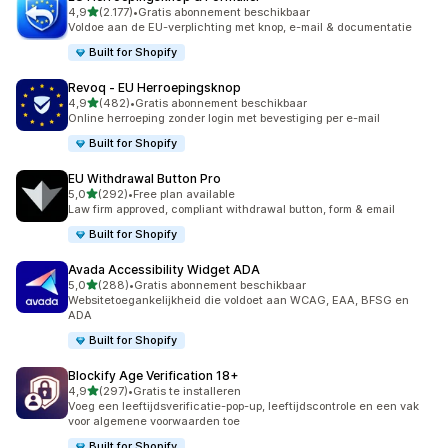
van 5 sterren
4,9
(2.177)
•
Gratis abonnement beschikbaar
2177 recensies in totaal
Voldoe aan de EU-verplichting met knop, e-mail & documentatie
Built for Shopify
Revoq ‑ EU Herroepingsknop
van 5 sterren
4,9
(482)
•
Gratis abonnement beschikbaar
482 recensies in totaal
Online herroeping zonder login met bevestiging per e-mail
Built for Shopify
EU Withdrawal Button Pro
van 5 sterren
5,0
(292)
•
Free plan available
292 recensies in totaal
Law firm approved, compliant withdrawal button, form & email
Built for Shopify
Avada Accessibility Widget ADA
van 5 sterren
5,0
(288)
•
Gratis abonnement beschikbaar
288 recensies in totaal
Websitetoegankelijkheid die voldoet aan WCAG, EAA, BFSG en
ADA
Built for Shopify
Blockify Age Verification 18+
van 5 sterren
4,9
(297)
•
Gratis te installeren
297 recensies in totaal
Voeg een leeftijdsverificatie-pop-up, leeftijdscontrole en een vak
voor algemene voorwaarden toe
Built for Shopify