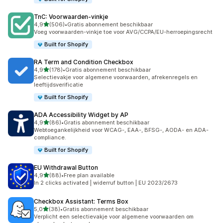
TnC: Voorwaarden‑vinkje
van 5 sterren
4,9
(506)
•
Gratis abonnement beschikbaar
506 recensies in totaal
Voeg voorwaarden-vinkje toe voor AVG/CCPA/EU-herroepingsrecht
Built for Shopify
RA Term and Condition Checkbox
van 5 sterren
4,9
(178)
•
Gratis abonnement beschikbaar
178 recensies in totaal
Selectievakje voor algemene voorwaarden, afrekenregels en
leeftijdsverificatie
Built for Shopify
ADA Accessibility Widget by AP
van 5 sterren
4,9
(86)
•
Gratis abonnement beschikbaar
86 recensies in totaal
Webtoegankelijkheid voor WCAG-, EAA-, BFSG-, AODA- en ADA-
compliance.
Built for Shopify
EU Withdrawal Button
van 5 sterren
4,9
(88)
•
Free plan available
88 recensies in totaal
In 2 clicks activated | widerruf button | EU 2023/2673
Checkbox Assistant: Terms Box
van 5 sterren
5,0
(38)
•
Gratis abonnement beschikbaar
38 recensies in totaal
Verplicht een selectievakje voor algemene voorwaarden om