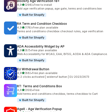
Blockify Age Verification 18+
de 5 estrelas
4,9
(298)
•
Free to install
298 total de avaliações
Add age verification popup, age gate, terms and conditions box
Built for Shopify
RA Term and Condition Checkbox
de 5 estrelas
4,9
(178)
•
Free plan available
178 total de avaliações
Terms and conditions checkbox checkout rules, age verification
Built for Shopify
ADA Accessibility Widget by AP
de 5 estrelas
4,9
(87)
•
Free plan available
87 total de avaliações
Web Accessibility for WCAG, EAA, BFSG, AODA & ADA Compliance.
Built for Shopify
EU Withdrawal Button
de 5 estrelas
4,9
(88)
•
Free plan available
88 total de avaliações
In 2 clicks activated | widerruf button | EU 2023/2673
RT: Terms and Conditions Box
de 5 estrelas
4,6
(359)
•
Free
359 total de avaliações
Add terms and conditions checkbox, terms checkbox to Cart
Built for Shopify
AgeX ‑ Age Verification Popup