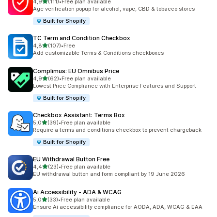
de 5 estrelas
4,9
(111)
•
Free plan available
111 total de avaliações
Age verification popup for alcohol, vape, CBD & tobacco stores
Built for Shopify
TC Term and Condition Checkbox
de 5 estrelas
4,8
(107)
•
Free
107 total de avaliações
Add customizable Terms & Conditions checkboxes
Complimus: EU Omnibus Price
de 5 estrelas
4,9
(62)
•
Free plan available
62 total de avaliações
Lowest Price Compliance with Enterprise Features and Support
Built for Shopify
Checkbox Assistant: Terms Box
de 5 estrelas
5,0
(39)
•
Free plan available
39 total de avaliações
Require a terms and conditions checkbox to prevent chargeback
Built for Shopify
EU Withdrawal Button Free
de 5 estrelas
4,4
(23)
•
Free plan available
23 total de avaliações
EU withdrawal button and form compliant by 19 June 2026
Ai Accessibility ‑ ADA & WCAG
de 5 estrelas
5,0
(33)
•
Free plan available
33 total de avaliações
Ensure Ai accessibility compliance for AODA, ADA, WCAG & EAA