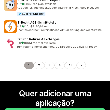
Smart Age Verification Popup
de 5 estrelas
4,8
(40)
•
Free plan available
40 total de avaliações
Age verifier, age checker, age gate for 18+restricted products
Built for Shopify
IT‑Recht AGB‑Schnittstelle
de 5 estrelas
4,9
(18)
•
$9.90/Monat
18 total de avaliações
Rechtssicherheit: Automatische Aktualisierung der Rechtstexte
Returbo Returns & Exchanges
de 5 estrelas
5,0
(86)
•
Free trial available
86 total de avaliações
Turn returns into exchanges. EU Directive 2023/2673-ready
1
2
3
4
18
Quer adicionar uma
aplicação?