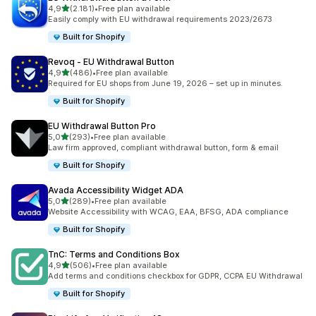
de 5 estrelas
4,9
(2.181)
•
Free plan available
2181 total de avaliações
Easily comply with EU withdrawal requirements 2023/2673
Built for Shopify
Revoq ‑ EU Withdrawal Button
de 5 estrelas
4,9
(486)
•
Free plan available
486 total de avaliações
Required for EU shops from June 19, 2026 – set up in minutes.
Built for Shopify
EU Withdrawal Button Pro
de 5 estrelas
5,0
(293)
•
Free plan available
293 total de avaliações
Law firm approved, compliant withdrawal button, form & email
Built for Shopify
Avada Accessibility Widget ADA
de 5 estrelas
5,0
(289)
•
Free plan available
289 total de avaliações
Website Accessibility with WCAG, EAA, BFSG, ADA compliance
Built for Shopify
TnC: Terms and Conditions Box
de 5 estrelas
4,9
(506)
•
Free plan available
506 total de avaliações
Add terms and conditions checkbox for GDPR, CCPA EU Withdrawal
Built for Shopify