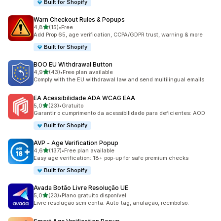
Built for Shopify
Warn Checkout Rules & Popups
de 5 estrelas
4,8
(15)
•
Free
15 total de avaliações
Add Prop 65, age verification, CCPA/GDPR trust, warning & more
Built for Shopify
BOO EU Withdrawal Button
de 5 estrelas
4,9
(43)
•
Free plan available
43 total de avaliações
Comply with the EU withdrawal law and send multilingual emails
EA Acessibilidade ADA WCAG EAA
de 5 estrelas
5,0
(23)
•
Gratuito
23 total de avaliações
Garantir o cumprimento da acessibilidade para deficientes: AOD
Built for Shopify
AVP ‑ Age Verification Popup
de 5 estrelas
4,6
(137)
•
Free plan available
137 total de avaliações
Easy age verification: 18+ pop-up for safe premium checks
Built for Shopify
Avada Botão Livre Resolução UE
de 5 estrelas
5,0
(23)
•
Plano gratuito disponível
23 total de avaliações
Livre resolução sem conta. Auto-tag, anulação, reembolso.