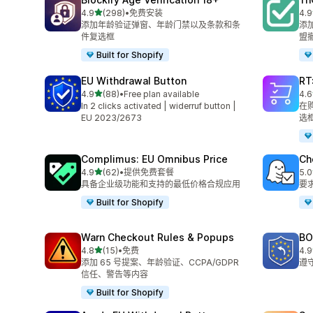
星（满分 5 星）
4.9
(298)
•
免费安装
4.9
总共 298 条评论
总共
添加年龄验证弹窗、年龄门禁以及条款和条
添
件复选框
盟
Built for Shopify
EU Withdrawal Button
RT
星（满分 5 星）
4.9
(88)
•
Free plan available
4.6
总共 88 条评论
总共
In 2 clicks activated | widerruf button |
在
EU 2023/2673
选
Complimus: EU Omnibus Price
Ch
星（满分 5 星）
4.9
(62)
•
提供免费套餐
5.0
总共 62 条评论
总共
具备企业级功能和支持的最低价格合规应用
要
Built for Shopify
Warn Checkout Rules & Popups
BO
星（满分 5 星）
4.8
(15)
•
免费
4.9
总共 15 条评论
总共
添加 65 号提案、年龄验证、CCPA/GDPR
遵
信任、警告等内容
Built for Shopify