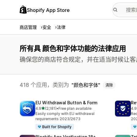
Shopify App Store
商店管理
安全
法律
所有具 颜色和字体功能的法律应用
确保您的商店符合规定，并在适当时候让客
418 个应用，类别为
颜色和字体
清除
EU Withdrawal Button & Form
Re
星（满分 5 星）
4.9
(2,181)
•
Free plan available
4.9
总共 2181 条评论
总共
Easily comply with EU withdrawal
Req
requirements 2023/2673
202
Built for Shopify
Blockify Age Verification 18+
T