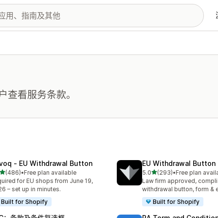
户查看服务条款。
voq ‑ EU Withdrawal Button
EU Withdrawal Button 
星（满分 5 星）
星（满分 5 星）
(486)
•
Free plan available
5.0
(293)
•
Free plan avail
 486 条评论
总共 293 条评论
uired for EU shops from June 19,
Law firm approved, compli
6 – set up in minutes.
withdrawal button, form & 
Built for Shopify
Built for Shopify
nC：条款及条件复选框
RA Term and Conditio