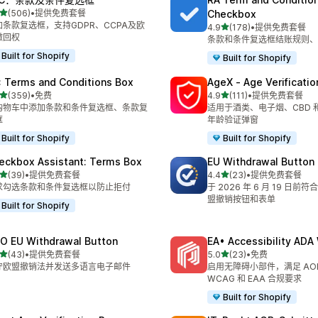
星（满分 5 星）
(506)
•
提供免费套餐
Checkbox
 506 条评论
加条款复选框，支持GDPR、CCPA及欧
星（满分 5 星）
4.9
(178)
•
提供免费套餐
总共 178 条评论
撤回权
条款和条件复选框结账规则、
Built for Shopify
Built for Shopify
: Terms and Conditions Box
AgeX ‑ Age Verificati
星（满分 5 星）
星（满分 5 星）
(359)
•
免费
4.9
(111)
•
提供免费套餐
 359 条评论
总共 111 条评论
购物车中添加条款和条件复选框、条款复
适用于酒类、电子烟、CBD 
框
年龄验证弹窗
Built for Shopify
Built for Shopify
eckbox Assistant: Terms Box
EU Withdrawal Button
星（满分 5 星）
星（满分 5 星）
(39)
•
提供免费套餐
4.4
(23)
•
提供免费套餐
 39 条评论
总共 23 条评论
求勾选条款和条件复选框以防止拒付
于 2026 年 6 月 19 日
盟撤销按钮和表单
Built for Shopify
O EU Withdrawal Button
EA• Accessibility AD
星（满分 5 星）
星（满分 5 星）
(43)
•
提供免费套餐
5.0
(23)
•
免费
 43 条评论
总共 23 条评论
守欧盟撤销法并发送多语言电子邮件
启用无障碍小部件，满足 AO
WCAG 和 EAA 合规要求
Built for Shopify