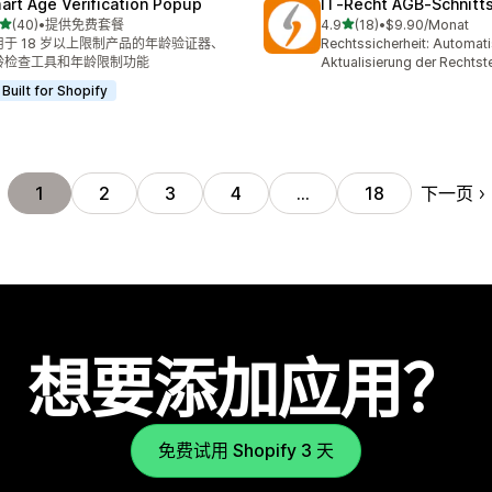
art Age Verification Popup
IT‑Recht AGB‑Schnitts
星（满分 5 星）
星（满分 5 星）
(40)
•
提供免费套餐
4.9
(18)
•
$9.90/Monat
 40 条评论
总共 18 条评论
用于 18 岁以上限制产品的年龄验证器、
Rechtssicherheit: Automat
龄检查工具和年龄限制功能
Aktualisierung der Rechtst
Built for Shopify
下一页
1
2
3
4
…
18
想要添加应用？
免费试用 Shopify 3 天