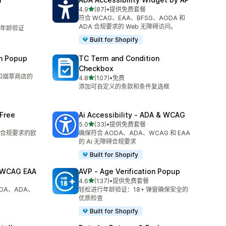
星（满分 5 星）
4.9
(87)
•
提供免费套餐
总共 87 条评论
符合 WCAG、EAA、BFSG、AODA 和
ADA 合规要求的 Web 无障碍访问。
年龄验证
Built for Shopify
on Popup
TC Term and Condition
Checkbox
和烟草商店的
星（满分 5 星）
4.8
(107)
•
免费
总共 107 条评论
添加可自定义的条款和条件复选框
 Free
Ai Accessibility ‑ ADA & WCAG
星（满分 5 星）
5.0
(33)
•
提供免费套餐
总共 33 条评论
前符合合规要求的欧
确保符合 AODA、ADA、WCAG 和 EAA
的 Ai 无障碍合规要求
Built for Shopify
A WCAG EAA
AVP ‑ Age Verification Popup
星（满分 5 星）
4.6
(137)
•
提供免费套餐
总共 137 条评论
DA、ADA、
轻松进行年龄验证：18+ 弹窗确保安全的
优质检查
Built for Shopify