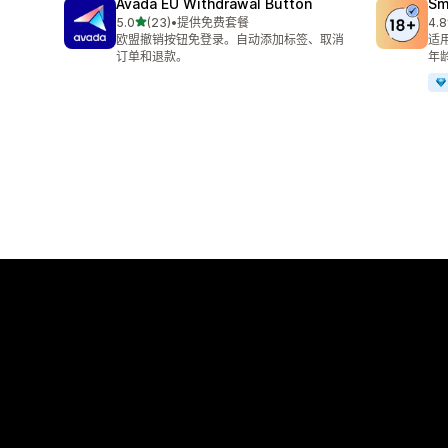
Avada EU Withdrawal Button
Sm
星（满分 5 星）
5.0
(23)
•
提供免费套餐
4.8
总共 23 条评论
总共
欧盟撤销按钮免登录。自动添加标签、取消
适
订单和退款。
年