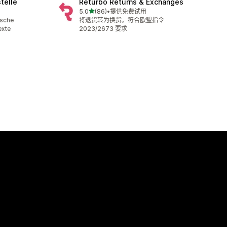
telle
Returbo Returns & Exchanges
星（满分 5 星）
5.0
(86)
•
提供免费试用
总共 86 条评论
ische
将退货转为换货。符合欧盟指令
exte
2023/2673 要求