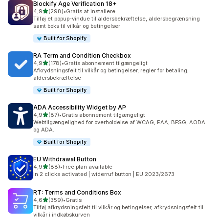
Blockify Age Verification 18+
ud af 5 stjerner
4,9
(298)
•
Gratis at installere
298 anmeldelser i alt
Tilføj et popup-vindue til aldersbekræftelse, aldersbegrænsning
samt boks til vilkår og betingelser
Built for Shopify
RA Term and Condition Checkbox
ud af 5 stjerner
4,9
(178)
•
Gratis abonnement tilgængeligt
178 anmeldelser i alt
Afkrydsningsfelt til vilkår og betingelser, regler for betaling,
aldersbekræftelse
Built for Shopify
ADA Accessibility Widget by AP
ud af 5 stjerner
4,9
(87)
•
Gratis abonnement tilgængeligt
87 anmeldelser i alt
Webtilgængelighed for overholdelse af WCAG, EAA, BFSG, AODA
og ADA.
Built for Shopify
EU Withdrawal Button
ud af 5 stjerner
4,9
(88)
•
Free plan available
88 anmeldelser i alt
In 2 clicks activated | widerruf button | EU 2023/2673
RT: Terms and Conditions Box
ud af 5 stjerner
4,6
(359)
•
Gratis
359 anmeldelser i alt
Tilføj afkrydsningsfelt til vilkår og betingelser, afkrydsningsfelt til
vilkår i indkøbskurven