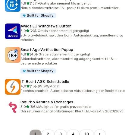
ud af 5 stjerner
4,6
(137)
•
Gratis abonnement tilgængeligt
137 anmeldelser i alt
Nem aldersbekræftelse: 18+ popup til sikre premiumkontroller
Built for Shopify
Avada EU Withdrawal Button
ud af 5 stjerner
5,0
(23)
•
Gratis abonnement tilgængeligt
23 anmeldelser i alt
EU-fortrydelsesknap uden login. Automatisk tag, annullering og
refusion.
Smart Age Verification Popup
ud af 5 stjerner
4,8
(40)
•
Gratis abonnement tilgængeligt
40 anmeldelser i alt
Aldersbekræftelse, alderskontrol og adgangskontrol til 18+-
begrænsede produkter
Built for Shopify
IT‑Recht AGB‑Schnittstelle
ud af 5 stjerner
4,9
(18)
•
$9.90/Monat
18 anmeldelser i alt
Rechtssicherheit: Automatische Aktualisierung der Rechtstexte
Returbo Returns & Exchanges
ud af 5 stjerner
5,0
(86)
•
Mulighed for gratis prøveperiode
86 anmeldelser i alt
Gør returneringer til ombytninger. Klar til EU-direktiv 2023/2673
1
2
3
4
18