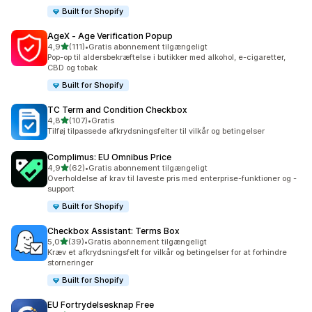
Built for Shopify
AgeX ‑ Age Verification Popup
ud af 5 stjerner
4,9
(111)
•
Gratis abonnement tilgængeligt
111 anmeldelser i alt
Pop-op til aldersbekræftelse i butikker med alkohol, e-cigaretter,
CBD og tobak
Built for Shopify
TC Term and Condition Checkbox
ud af 5 stjerner
4,8
(107)
•
Gratis
107 anmeldelser i alt
Tilføj tilpassede afkrydsningsfelter til vilkår og betingelser
Complimus: EU Omnibus Price
ud af 5 stjerner
4,9
(62)
•
Gratis abonnement tilgængeligt
62 anmeldelser i alt
Overholdelse af krav til laveste pris med enterprise-funktioner og -
support
Built for Shopify
Checkbox Assistant: Terms Box
ud af 5 stjerner
5,0
(39)
•
Gratis abonnement tilgængeligt
39 anmeldelser i alt
Kræv et afkrydsningsfelt for vilkår og betingelser for at forhindre
storneringer
Built for Shopify
EU Fortrydelsesknap Free