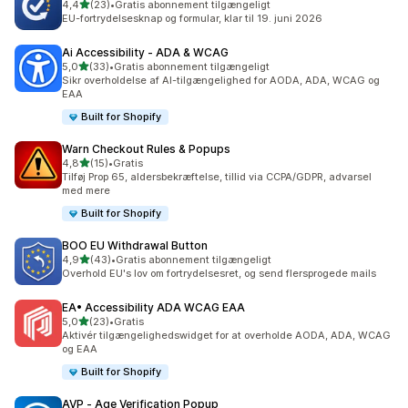
ud af 5 stjerner
4,4
(23)
•
Gratis abonnement tilgængeligt
23 anmeldelser i alt
EU-fortrydelsesknap og formular, klar til 19. juni 2026
Ai Accessibility ‑ ADA & WCAG
ud af 5 stjerner
5,0
(33)
•
Gratis abonnement tilgængeligt
33 anmeldelser i alt
Sikr overholdelse af AI-tilgængelighed for AODA, ADA, WCAG og
EAA
Built for Shopify
Warn Checkout Rules & Popups
ud af 5 stjerner
4,8
(15)
•
Gratis
15 anmeldelser i alt
Tilføj Prop 65, aldersbekræftelse, tillid via CCPA/GDPR, advarsel
med mere
Built for Shopify
BOO EU Withdrawal Button
ud af 5 stjerner
4,9
(43)
•
Gratis abonnement tilgængeligt
43 anmeldelser i alt
Overhold EU's lov om fortrydelsesret, og send flersprogede mails
EA• Accessibility ADA WCAG EAA
ud af 5 stjerner
5,0
(23)
•
Gratis
23 anmeldelser i alt
Aktivér tilgængelighedswidget for at overholde AODA, ADA, WCAG
og EAA
Built for Shopify
AVP ‑ Age Verification Popup