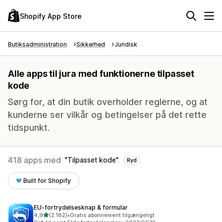
Shopify App Store
Butiksadministration
Sikkerhed
Juridisk
Alle apps til jura med funktionerne tilpasset
kode
Sørg for, at din butik overholder reglerne, og at
kunderne ser vilkår og betingelser på det rette
tidspunkt.
418 apps med
Tilpasset kode
Ryd
Built for Shopify
EU‑fortrydelsesknap & formular
ud af 5 stjerner
4,9
(2.182)
•
Gratis abonnement tilgængeligt
2182 anmeldelser i alt