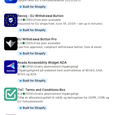
Opfyld nemt EU's fortrydelseskrav 2023/2673
Built for Shopify
Revoq ‑ EU Withdrawal Button
ud af 5 stjerner
4,9
(485)
•
Free plan available
485 anmeldelser i alt
Required for EU shops from June 19, 2026 – set up in minutes.
Built for Shopify
EU Withdrawal Button Pro
ud af 5 stjerner
5,0
(293)
•
Free plan available
293 anmeldelser i alt
Law firm approved, compliant withdrawal button, form & email
Built for Shopify
Avada Accessibility Widget ADA
ud af 5 stjerner
5,0
(289)
•
Gratis abonnement tilgængeligt
289 anmeldelser i alt
Tilgængelighed på websted med overholdelse af WCAG, EAA,
BFSG og ADA
Built for Shopify
TnC: Terms and Conditions Box
ud af 5 stjerner
4,9
(506)
•
Gratis abonnement tilgængeligt
506 anmeldelser i alt
Tilføj et afkrydsningsfelt til vilkår og betingelser for GDPR, CCPA og
EU-fortrydelsesret
Built for Shopify