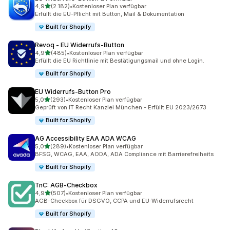
von 5 Sternen
4,9
(2.182)
•
Kostenloser Plan verfügbar
2182 Rezensionen insgesamt
Erfüllt die EU-Pflicht mit Button, Mail & Dokumentation
Built for Shopify
Revoq ‑ EU Widerrufs‑Button
von 5 Sternen
4,9
(485)
•
Kostenloser Plan verfügbar
485 Rezensionen insgesamt
Erfüllt die EU Richtlinie mit Bestätigungsmail und ohne Login.
Built for Shopify
EU Widerrufs‑Button Pro
von 5 Sternen
5,0
(293)
•
Kostenloser Plan verfügbar
293 Rezensionen insgesamt
Geprüft von IT Recht Kanzlei München - Erfüllt EU 2023/2673
Built for Shopify
AG Accessibility EAA ADA WCAG
von 5 Sternen
5,0
(289)
•
Kostenloser Plan verfügbar
289 Rezensionen insgesamt
BFSG, WCAG, EAA, AODA, ADA Compliance mit Barrierefreiheits
Built for Shopify
TnC: AGB‑Checkbox
von 5 Sternen
4,9
(507)
•
Kostenloser Plan verfügbar
507 Rezensionen insgesamt
AGB-Checkbox für DSGVO, CCPA und EU-Widerrufsrecht
Built for Shopify