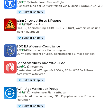
von 5 Sternen
5,0
(33)
•
Kostenloser Plan verfügbar
33 Rezensionen insgesamt
Sicherstellung der Barrierefreiheit von KI gemäß AODA, ADA, WC
Built for Shopify
Warn Checkout Rules & Popups
von 5 Sternen
4,8
(15)
•
Kostenlos
15 Rezensionen insgesamt
Prop 65, Altersprüfung, CCPA-/DSGVO-Trust, Warnhinweise und
mehr hinzufügen
Built for Shopify
BOO EU Widerruf‑Compliance
von 5 Sternen
4,9
(43)
•
Kostenloser Plan verfügbar
43 Rezensionen insgesamt
EU-Widerrufsrecht erfüllen, mehrsprachige E-Mails senden
EA• Accessibility ADA WCAG EAA
von 5 Sternen
5,0
(23)
•
Kostenlos
23 Rezensionen insgesamt
Barrierefreiheits-Widget für AODA-, ADA-, WCAG- & EAA-
Konformität aktivieren
Built for Shopify
AVP ‑ Age Verification Popup
von 5 Sternen
4,6
(137)
•
Kostenloser Plan verfügbar
137 Rezensionen insgesamt
Einfache Altersverifizierung: 18+-Popup für sichere Premium-
Prüfungen
Built for Shopify