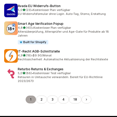
Avada EU Widerrufs‑Button
von 5 Sternen
5,0
(23)
•
Kostenloser Plan verfügbar
23 Rezensionen insgesamt
EU-Widerrufsformular ohne Login. Auto-Tag, Storno, Erstattung
Smart Age Verification Popup
von 5 Sternen
4,8
(40)
•
Kostenloser Plan verfügbar
40 Rezensionen insgesamt
Altersüberprüfung, Altersprüfer und Age-Gate für Produkte ab 18
Jahren
Built for Shopify
IT‑Recht AGB‑Schnittstelle
von 5 Sternen
4,9
(18)
•
$9.90/Monat
18 Rezensionen insgesamt
Rechtssicherheit: Automatische Aktualisierung der Rechtstexte
Returbo Returns & Exchanges
von 5 Sternen
5,0
(86)
•
Kostenloser Test verfügbar
86 Rezensionen insgesamt
Retouren in Umtausche verwandeln. Bereit für EU-Richtlinie
2023/2673
1
2
3
4
18