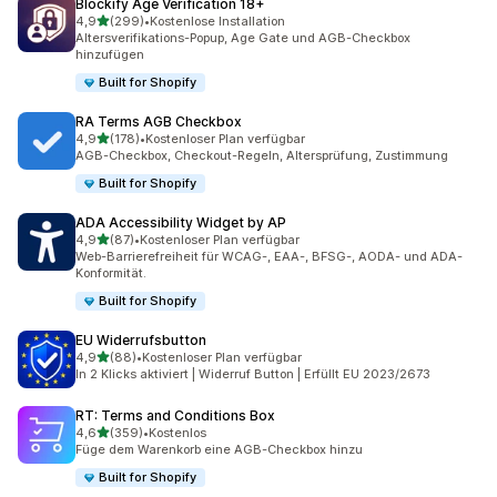
Blockify Age Verification 18+
von 5 Sternen
4,9
(299)
•
Kostenlose Installation
299 Rezensionen insgesamt
Altersverifikations-Popup, Age Gate und AGB-Checkbox
hinzufügen
Built for Shopify
RA Terms AGB Checkbox
von 5 Sternen
4,9
(178)
•
Kostenloser Plan verfügbar
178 Rezensionen insgesamt
AGB-Checkbox, Checkout-Regeln, Altersprüfung, Zustimmung
Built for Shopify
ADA Accessibility Widget by AP
von 5 Sternen
4,9
(87)
•
Kostenloser Plan verfügbar
87 Rezensionen insgesamt
Web-Barrierefreiheit für WCAG-, EAA-, BFSG-, AODA- und ADA-
Konformität.
Built for Shopify
EU Widerrufsbutton
von 5 Sternen
4,9
(88)
•
Kostenloser Plan verfügbar
88 Rezensionen insgesamt
In 2 Klicks aktiviert | Widerruf Button | Erfüllt EU 2023/2673
RT: Terms and Conditions Box
von 5 Sternen
4,6
(359)
•
Kostenlos
359 Rezensionen insgesamt
Füge dem Warenkorb eine AGB-Checkbox hinzu
Built for Shopify