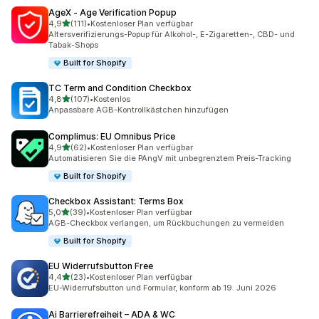
AgeX ‑ Age Verification Popup
von 5 Sternen
4,9
(111)
•
Kostenloser Plan verfügbar
111 Rezensionen insgesamt
Altersverifizierungs-Popup für Alkohol-, E-Zigaretten-, CBD- und
Tabak-Shops
Built for Shopify
TC Term and Condition Checkbox
von 5 Sternen
4,8
(107)
•
Kostenlos
107 Rezensionen insgesamt
Anpassbare AGB-Kontrollkästchen hinzufügen
Complimus: EU Omnibus Price
von 5 Sternen
4,9
(62)
•
Kostenloser Plan verfügbar
62 Rezensionen insgesamt
Automatisieren Sie die PAngV mit unbegrenztem Preis-Tracking
Built for Shopify
Checkbox Assistant: Terms Box
von 5 Sternen
5,0
(39)
•
Kostenloser Plan verfügbar
39 Rezensionen insgesamt
AGB-Checkbox verlangen, um Rückbuchungen zu vermeiden
Built for Shopify
EU Widerrufsbutton Free
von 5 Sternen
4,4
(23)
•
Kostenloser Plan verfügbar
23 Rezensionen insgesamt
EU-Widerrufsbutton und Formular, konform ab 19. Juni 2026
Ai Barrierefreiheit – ADA & WC