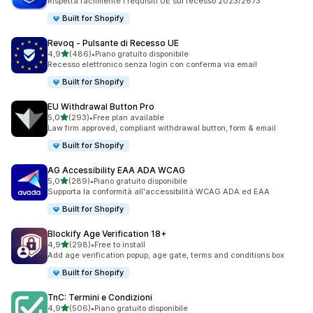
Rispetta facilmente i requisiti UE sul recesso 2023/2673
Built for Shopify
Revoq ‑ Pulsante di Recesso UE
stelle su 5
4,9
(486)
•
Piano gratuito disponibile
486 recensioni totali
Recesso elettronico senza login con conferma via email
Built for Shopify
EU Withdrawal Button Pro
stelle su 5
5,0
(293)
•
Free plan available
293 recensioni totali
Law firm approved, compliant withdrawal button, form & email
Built for Shopify
AG Accessibility EAA ADA WCAG
stelle su 5
5,0
(289)
•
Piano gratuito disponibile
289 recensioni totali
Supporta la conformità all'accessibilità WCAG ADA ed EAA
Built for Shopify
Blockify Age Verification 18+
stelle su 5
4,9
(298)
•
Free to install
298 recensioni totali
Add age verification popup, age gate, terms and conditions box
Built for Shopify
TnC: Termini e Condizioni
stelle su 5
4,9
(506)
•
Piano gratuito disponibile
506 recensioni totali