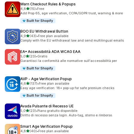
Warn Checkout Rules & Popups
stelle su 5
4,8
(15)
•
Free
15 recensioni totali
Add Prop 65, age verification, CCPA/GDPR trust, warning & more
Built for Shopify
BOO EU Withdrawal Button
stelle su 5
4,9
(43)
•
Free plan available
43 recensioni totali
Comply with the EU withdrawal law and send multilingual emails
EA• Accessibilità ADA WCAG EAA
stelle su 5
5,0
(23)
•
Gratis
23 recensioni totali
Garantisci la conformità alle normative sull'accessibilità per
Built for Shopify
AVP ‑ Age Verification Popup
stelle su 5
4,6
(137)
•
Free plan available
137 recensioni totali
Easy age verification: 18+ pop-up for safe premium checks
Built for Shopify
Avada Pulsante di Recesso UE
stelle su 5
5,0
(23)
•
Piano gratuito disponibile
23 recensioni totali
Diritto di recesso senza login. Auto-tag, storno e rimborso.
Smart Age Verification Popup
stelle su 5
4,8
(40)
•
Free plan available
40 recensioni totali