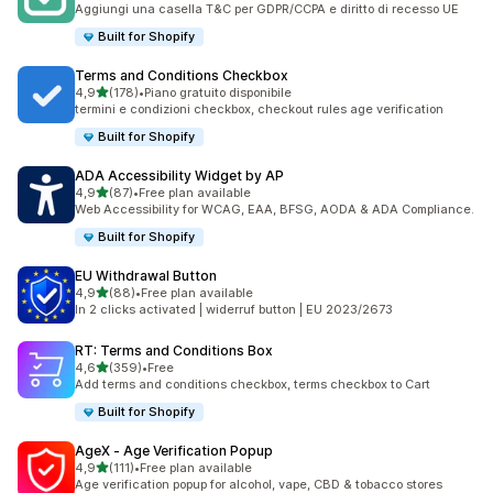
Aggiungi una casella T&C per GDPR/CCPA e diritto di recesso UE
Built for Shopify
Terms and Conditions Checkbox
stelle su 5
4,9
(178)
•
Piano gratuito disponibile
178 recensioni totali
termini e condizioni checkbox, checkout rules age verification
Built for Shopify
ADA Accessibility Widget by AP
stelle su 5
4,9
(87)
•
Free plan available
87 recensioni totali
Web Accessibility for WCAG, EAA, BFSG, AODA & ADA Compliance.
Built for Shopify
EU Withdrawal Button
stelle su 5
4,9
(88)
•
Free plan available
88 recensioni totali
In 2 clicks activated | widerruf button | EU 2023/2673
RT: Terms and Conditions Box
stelle su 5
4,6
(359)
•
Free
359 recensioni totali
Add terms and conditions checkbox, terms checkbox to Cart
Built for Shopify
AgeX ‑ Age Verification Popup
stelle su 5
4,9
(111)
•
Free plan available
111 recensioni totali
Age verification popup for alcohol, vape, CBD & tobacco stores