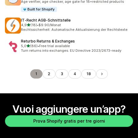
Age verifier, age checker, age gate for 18+restricted products
Built for Shopify
IT‑Recht AGB‑Schnittstelle
stelle su 5
4,9
(18)
•
$9.90/Monat
18 recensioni totali
Rechtssicherheit: Automatische Aktualisierung der Rechtstexte
Returbo Returns & Exchanges
stelle su 5
5,0
(86)
•
Free trial available
86 recensioni totali
Turn returns into exchanges. EU Directive 2023/2673-ready
1
2
3
4
18
Vuoi aggiungere un’app?
Prova Shopify gratis per tre giorni