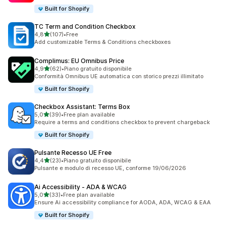
Built for Shopify
TC Term and Condition Checkbox
stelle su 5
4,8
(107)
•
Free
107 recensioni totali
Add customizable Terms & Conditions checkboxes
Complimus: EU Omnibus Price
stelle su 5
4,9
(62)
•
Piano gratuito disponibile
62 recensioni totali
Conformità Omnibus UE automatica con storico prezzi illimitato
Built for Shopify
Checkbox Assistant: Terms Box
stelle su 5
5,0
(39)
•
Free plan available
39 recensioni totali
Require a terms and conditions checkbox to prevent chargeback
Built for Shopify
Pulsante Recesso UE Free
stelle su 5
4,4
(23)
•
Piano gratuito disponibile
23 recensioni totali
Pulsante e modulo di recesso UE, conforme 19/06/2026
Ai Accessibility ‑ ADA & WCAG
stelle su 5
5,0
(33)
•
Free plan available
33 recensioni totali
Ensure Ai accessibility compliance for AODA, ADA, WCAG & EAA
Built for Shopify