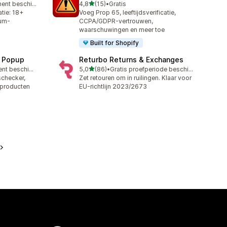
van 5 sterren
Gratis abonnement beschikbaar
4,8
(15)
•
Gratis
15 recensies in totaal
atie: 18+
Voeg Prop 65, leeftijdsverificatie,
ium-
CCPA/GDPR-vertrouwen,
waarschuwingen en meer toe
Built for Shopify
n Popup
Returbo Returns & Exchanges
van 5 sterren
Gratis abonnement beschikbaar
5,0
(86)
•
Gratis proefperiode beschikbaar
86 recensies in totaal
dschecker,
Zet retouren om in ruilingen. Klaar voor
-producten
EU-richtlijn 2023/2673