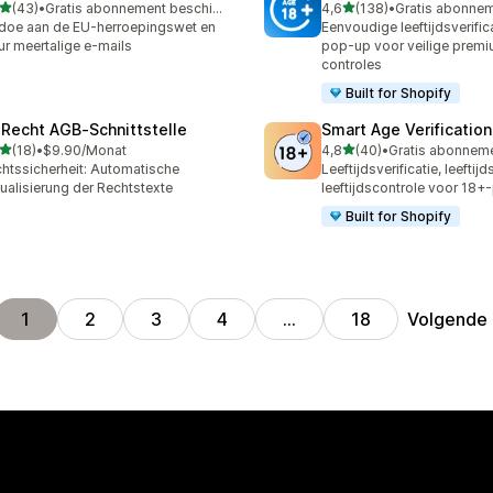
van 5 sterren
van 5 sterren
(43)
•
Gratis abonnement beschikbaar
4,6
(138)
•
recensies in totaal
138 recensies in totaal
doe aan de EU-herroepingswet en
Eenvoudige leeftijdsverific
ur meertalige e-mails
pop-up voor veilige prem
controles
Built for Shopify
‑Recht AGB‑Schnittstelle
Smart Age Verificatio
van 5 sterren
van 5 sterren
(18)
•
$9.90/Monat
4,8
(40)
•
recensies in totaal
40 recensies in totaal
htssicherheit: Automatische
Leeftijdsverificatie, leeftij
ualisierung der Rechtstexte
leeftijdscontrole voor 18+
Built for Shopify
Volgende
1
2
3
4
…
18