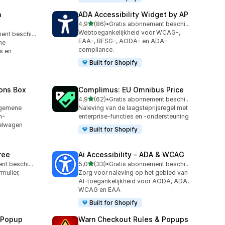
n
ADA Accessibility Widget by AP
van 5 sterren
4,9
(86)
•
Gratis abonnement beschikbaar
86 recensies in totaal
Webtoegankelijkheid voor WCAG-,
Gratis abonnement beschikbaar
EAA-, BFSG-, AODA- en ADA-
ne
compliance.
s en
Built for Shopify
ons Box
Complimus: EU Omnibus Price
van 5 sterren
4,9
(62)
•
Gratis abonnement beschikbaar
62 recensies in totaal
lgemene
Naleving van de laagsteprijsregel met
n-
enterprise-functies en -ondersteuning
kelwagen
Built for Shopify
ree
Ai Accessibility ‑ ADA & WCAG
van 5 sterren
Gratis abonnement beschikbaar
5,0
(33)
•
Gratis abonnement beschikbaar
33 recensies in totaal
mulier,
Zorg voor naleving op het gebied van
AI-toegankelijkheid voor AODA, ADA,
WCAG en EAA
Built for Shopify
n Popup
Warn Checkout Rules & Popups