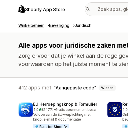
Shopify App Store
Winkelbeheer
Beveiliging
Juridisch
Alle apps voor juridische zaken me
Zorg ervoor dat je winkel aan de regelge
voorwaarden op het juiste moment te zien
412 apps met
Aangepaste code
Wissen
EU Herroepingsknop & Formulier
Re
van 5 sterren
4,9
(2.177)
•
Gratis abonnement beschikbaar
4,9
2177 recensies in totaal
483
Voldoe aan de EU-verplichting met
Onl
knop, e-mail & documentatie
bev
Built for Shopify