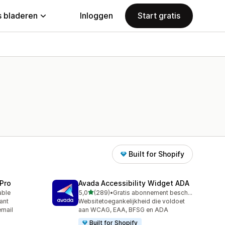
 bladeren
Inloggen
Start gratis
Built for Shopify
Pro
Avada Accessibility Widget ADA
van 5 sterren
able
5,0
(289)
•
Gratis abonnement beschikbaar
289 recensies in totaal
ant
Websitetoegankelijkheid die voldoet
email
aan WCAG, EAA, BFSG en ADA
Built for Shopify