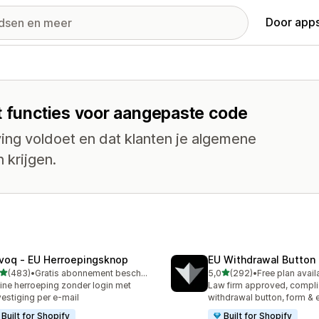
Door apps
t functies voor aangepaste code
ving voldoet en dat klanten je algemene
 krijgen.
voq ‑ EU Herroepingsknop
EU Withdrawal Button 
van 5 sterren
van 5 sterren
(483)
•
Gratis abonnement beschikbaar
5,0
(292)
•
Free plan avail
 recensies in totaal
292 recensies in totaal
ine herroeping zonder login met
Law firm approved, compli
estiging per e-mail
withdrawal button, form & 
Built for Shopify
Built for Shopify