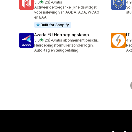
van 5 sterren
5,0
(23)
•
Gratis
4,9
23 recensies in totaal
43 
Activeer de toegankelijkheidswidget
Vol
voor naleving van AODA, ADA, WCAG
stu
en EAA
Built for Shopify
Avada EU Herroepingsknop
IT
van 5 sterren
5,0
(23)
•
Gratis abonnement beschikbaar
4,9
23 recensies in totaal
18 
Herroepingsformulier zonder login.
Rec
Auto-tag en terugbetaling.
Akt