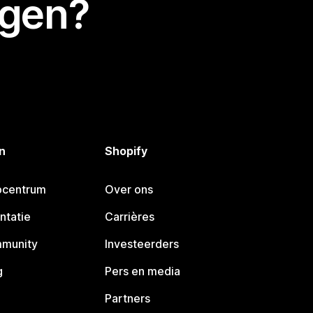
egen?
n
Shopify
pcentrum
Over ons
ntatie
Carrières
mmunity
Investeerders
g
Pers en media
Partners