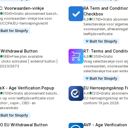
C: Voorwaarden‑vinkje
RA Term and Conditio
van 5 sterren
(506)
•
Gratis abonnement beschikbaar
Checkbox
 recensies in totaal
g voorwaarden-vinkje toe voor
van 5 sterren
4,9
(178)
•
178 recensies in totaal
G/CCPA/EU-herroepingsrecht
Selectievakje voor algeme
voorwaarden, afrekenregel
Built for Shopify
leeftijdsverificatie
Built for Shopify
 Withdrawal Button
RT: Terms and Conditi
van 5 sterren
van 5 sterren
(88)
•
Free plan available
4,6
(359)
•
Gratis
recensies in totaal
359 recensies in totaal
2 clicks activated | widerruf button |
Voeg selectievakje voor a
 2023/2673
voorwaarden, voorwaarde
selectievakje toe aan win
Built for Shopify
eX ‑ Age Verification Popup
EU Herroepingsknop F
van 5 sterren
van 5 sterren
(109)
•
Gratis abonnement beschikbaar
4,4
(23)
•
 recensies in totaal
23 recensies in totaal
-up voor leeftijdsverificatie voor
EU-herroepingsknop en for
ohol-, vape-, CBD- en
conform 19 juni 2026
akswinkels
Built for Shopify
O EU Withdrawal Button
AVP ‑ Age Verificatio