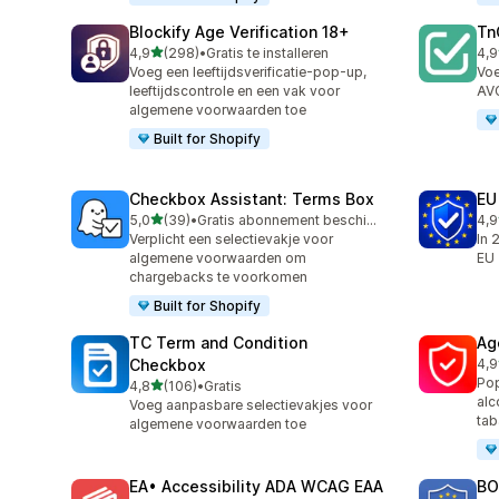
Blockify Age Verification 18+
Tn
van 5 sterren
4,9
(298)
•
Gratis te installeren
4,9
298 recensies in totaal
506
Voeg een leeftijdsverificatie-pop-up,
Voe
leeftijdscontrole en een vak voor
AV
algemene voorwaarden toe
Built for Shopify
Checkbox Assistant: Terms Box
EU
van 5 sterren
5,0
(39)
•
Gratis abonnement beschikbaar
4,9
39 recensies in totaal
88 
Verplicht een selectievakje voor
In 
algemene voorwaarden om
EU
chargebacks te voorkomen
Built for Shopify
TC Term and Condition
Ag
Checkbox
4,9
109
Pop
van 5 sterren
4,8
(106)
•
Gratis
106 recensies in totaal
alc
Voeg aanpasbare selectievakjes voor
tab
algemene voorwaarden toe
EA• Accessibility ADA WCAG EAA
BO