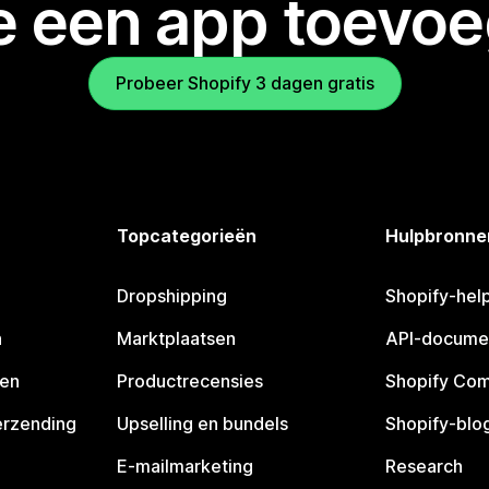
je een app toevo
Probeer Shopify 3 dagen gratis
Topcategorieën
Hulpbronne
Dropshipping
Shopify-hel
n
Marktplaatsen
API-docume
pen
Productrecensies
Shopify Co
erzending
Upselling en bundels
Shopify-blo
E-mailmarketing
Research