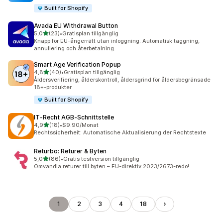
Built for Shopify
Avada EU Withdrawal Button
av 5 stjärnor
5,0
(23)
•
Gratisplan tillgänglig
23 recensioner totalt
Knapp för EU-ångerrätt utan inloggning. Automatisk taggning,
annullering och återbetalning.
Smart Age Verification Popup
av 5 stjärnor
4,8
(40)
•
Gratisplan tillgänglig
40 recensioner totalt
Åldersverifiering, ålderskontroll, åldersgrind för åldersbegränsade
18+-produkter
Built for Shopify
IT‑Recht AGB‑Schnittstelle
av 5 stjärnor
4,9
(18)
•
$9.90/Monat
18 recensioner totalt
Rechtssicherheit: Automatische Aktualisierung der Rechtstexte
Returbo: Returer & Byten
av 5 stjärnor
5,0
(86)
•
Gratis testversion tillgänglig
86 recensioner totalt
Omvandla returer till byten – EU-direktiv 2023/2673-redo!
1
2
3
4
18