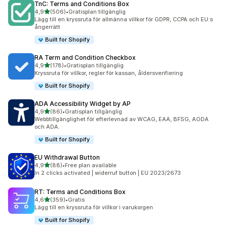
TnC: Terms and Conditions Box
av 5 stjärnor
4,9
(506)
•
Gratisplan tillgänglig
506 recensioner totalt
Lägg till en kryssruta för allmänna villkor för GDPR, CCPA och EU:s
ångerrätt
Built for Shopify
RA Term and Condition Checkbox
av 5 stjärnor
4,9
(178)
•
Gratisplan tillgänglig
178 recensioner totalt
Kryssruta för villkor, regler för kassan, åldersverifiering
Built for Shopify
ADA Accessibility Widget by AP
av 5 stjärnor
4,9
(86)
•
Gratisplan tillgänglig
86 recensioner totalt
Webbtillgänglighet för efterlevnad av WCAG, EAA, BFSG, AODA
och ADA.
Built for Shopify
EU Withdrawal Button
av 5 stjärnor
4,9
(88)
•
Free plan available
88 recensioner totalt
In 2 clicks activated | widerruf button | EU 2023/2673
RT: Terms and Conditions Box
av 5 stjärnor
4,6
(359)
•
Gratis
359 recensioner totalt
Lägg till en kryssruta för villkor i varukorgen
Built for Shopify