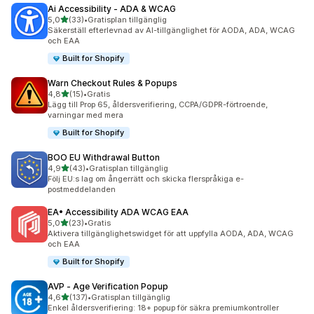
Ai Accessibility ‑ ADA & WCAG
av 5 stjärnor
5,0
(33)
•
Gratisplan tillgänglig
33 recensioner totalt
Säkerställ efterlevnad av AI-tillgänglighet för AODA, ADA, WCAG
och EAA
Built for Shopify
Warn Checkout Rules & Popups
av 5 stjärnor
4,8
(15)
•
Gratis
15 recensioner totalt
Lägg till Prop 65, åldersverifiering, CCPA/GDPR-förtroende,
varningar med mera
Built for Shopify
BOO EU Withdrawal Button
av 5 stjärnor
4,9
(43)
•
Gratisplan tillgänglig
43 recensioner totalt
Följ EU:s lag om ångerrätt och skicka flerspråkiga e-
postmeddelanden
EA• Accessibility ADA WCAG EAA
av 5 stjärnor
5,0
(23)
•
Gratis
23 recensioner totalt
Aktivera tillgänglighetswidget för att uppfylla AODA, ADA, WCAG
och EAA
Built for Shopify
AVP ‑ Age Verification Popup
av 5 stjärnor
4,6
(137)
•
Gratisplan tillgänglig
137 recensioner totalt
Enkel åldersverifiering: 18+ popup för säkra premiumkontroller