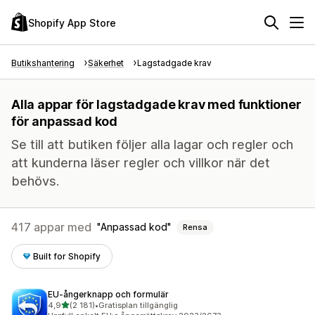
Shopify App Store
Butikshantering
Säkerhet
Lagstadgade krav
Alla appar för lagstadgade krav med funktioner
för anpassad kod
Se till att butiken följer alla lagar och regler och
att kunderna läser regler och villkor när det
behövs.
417 appar med
Anpassad kod
Rensa
Built for Shopify
EU‑ångerknapp och formulär
av 5 stjärnor
4,9
(2 181)
•
Gratisplan tillgänglig
2181 recensioner totalt