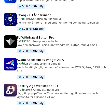
Uppfyll enkelt EU:s ångerrättskrav 2023/2673
Built for Shopify
Revoq ‑ EU Ångerknapp
av 5 stjärnor
4,9
(485)
•
Gratisplan tillgänglig
485 recensioner totalt
Elektronisk ångerrätt med orderverifiering och bekräftelsemail
Built for Shopify
EU Withdrawal Button Pro
av 5 stjärnor
5,0
(293)
•
Free plan available
293 recensioner totalt
Law firm approved, compliant withdrawal button, form & email
Built for Shopify
Avada Accessibility Widget ADA
av 5 stjärnor
5,0
(289)
•
Gratisplan tillgänglig
289 recensioner totalt
Webbplatstillgänglighet med efterlevnad av WCAG, EAA, BFSG och
ADA
Built for Shopify
Blockify Age Verification 18+
av 5 stjärnor
4,9
(298)
•
Gratis att installera
298 recensioner totalt
Lägg till popup-fönster för åldersverifiering, ålderskontroll och
kryssruta för allmänna villkor
Built for Shopify