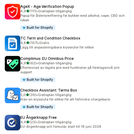
AgeX ‑ Age Verification Popup
av 5 stjärnor
4,9
(111)
•
Gratisplan tillgänglig
111 recensioner totalt
Popup för åldersverifiering för butiker med alkohol, vape, CBD och
tobak
Built for Shopify
TC Term and Condition Checkbox
av 5 stjärnor
4,8
(107)
•
Gratis
107 recensioner totalt
Lägg till anpassningsbara kryssrutor för villkor
Complimus: EU Omnibus Price
av 5 stjärnor
4,9
(62)
•
Gratisplan tillgänglig
62 recensioner totalt
Efterlevnad av lägsta pris med funktioner på företagsnivå och
support
Built for Shopify
Checkbox Assistant: Terms Box
av 5 stjärnor
5,0
(39)
•
Gratisplan tillgänglig
39 recensioner totalt
Kräv en kryssruta för villkor för att förhindra chargeback
Built for Shopify
EU Ångerknapp Free
av 5 stjärnor
4,4
(23)
•
Gratisplan tillgänglig
23 recensioner totalt
EU-ångerknapp och formulär, klart till 19 juni 2026