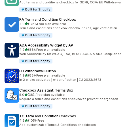
Add terms and conditions checkbox for GDPR, CCPA EU Withdrawal
Built for Shopify
RA Term and Condition Checkbox
เต็ม 5 ดาว
4.9
(178)
•
Free plan available
ทั้งหมด 178 รีวิว
Terms and conditions checkbox checkout rules, age verification
Built for Shopify
ADA Accessibility Widget by AP
เต็ม 5 ดาว
4.9
(86)
•
Free plan available
ทั้งหมด 86 รีวิว
Web Accessibility for WCAG, EAA, BFSG, AODA & ADA Compliance.
Built for Shopify
EU Withdrawal Button
เต็ม 5 ดาว
4.9
(88)
•
Free plan available
ทั้งหมด 88 รีวิว
In 2 clicks activated | widerruf button | EU 2023/2673
Checkbox Assistant: Terms Box
เต็ม 5 ดาว
5.0
(38)
•
Free plan available
ทั้งหมด 38 รีวิว
Require a terms and conditions checkbox to prevent chargeback
Built for Shopify
TC Term and Condition Checkbox
เต็ม 5 ดาว
4.8
(105)
•
Free
ทั้งหมด 105 รีวิว
Add customizable Terms & Conditions checkboxes