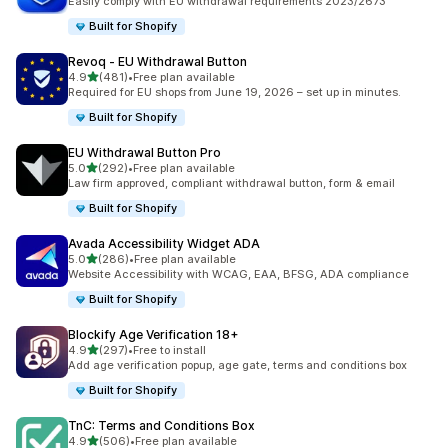
Easily comply with EU withdrawal requirements 2023/2673
Built for Shopify
Revoq ‑ EU Withdrawal Button
เต็ม 5 ดาว
4.9
(481)
•
Free plan available
ทั้งหมด 481 รีวิว
Required for EU shops from June 19, 2026 – set up in minutes.
Built for Shopify
EU Withdrawal Button Pro
เต็ม 5 ดาว
5.0
(292)
•
Free plan available
ทั้งหมด 292 รีวิว
Law firm approved, compliant withdrawal button, form & email
Built for Shopify
Avada Accessibility Widget ADA
เต็ม 5 ดาว
5.0
(286)
•
Free plan available
ทั้งหมด 286 รีวิว
Website Accessibility with WCAG, EAA, BFSG, ADA compliance
Built for Shopify
Blockify Age Verification 18+
เต็ม 5 ดาว
4.9
(297)
•
Free to install
ทั้งหมด 297 รีวิว
Add age verification popup, age gate, terms and conditions box
Built for Shopify
TnC: Terms and Conditions Box
เต็ม 5 ดาว
4.9
(506)
•
Free plan available
ทั้งหมด 506 รีวิว