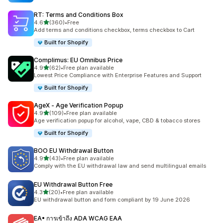
RT: Terms and Conditions Box
เต็ม 5 ดาว
4.6
(360)
•
Free
ทั้งหมด 360 รีวิว
Add terms and conditions checkbox, terms checkbox to Cart
Built for Shopify
Complimus: EU Omnibus Price
เต็ม 5 ดาว
4.9
(62)
•
Free plan available
ทั้งหมด 62 รีวิว
Lowest Price Compliance with Enterprise Features and Support
Built for Shopify
AgeX ‑ Age Verification Popup
เต็ม 5 ดาว
4.9
(109)
•
Free plan available
ทั้งหมด 109 รีวิว
Age verification popup for alcohol, vape, CBD & tobacco stores
Built for Shopify
BOO EU Withdrawal Button
เต็ม 5 ดาว
4.9
(43)
•
Free plan available
ทั้งหมด 43 รีวิว
Comply with the EU withdrawal law and send multilingual emails
EU Withdrawal Button Free
เต็ม 5 ดาว
4.3
(20)
•
Free plan available
ทั้งหมด 20 รีวิว
EU withdrawal button and form compliant by 19 June 2026
EA• การเข้าถึง ADA WCAG EAA