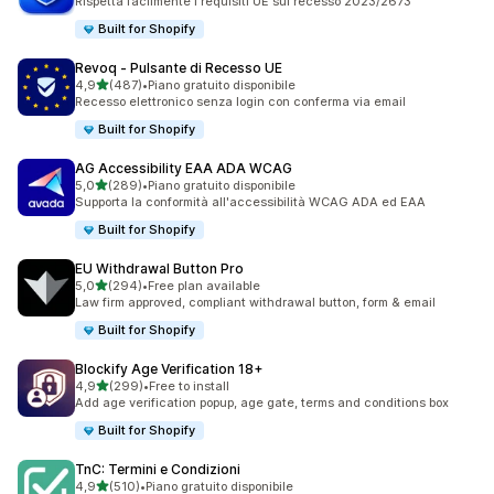
Rispetta facilmente i requisiti UE sul recesso 2023/2673
Built for Shopify
Revoq ‑ Pulsante di Recesso UE
stelle su 5
4,9
(487)
•
Piano gratuito disponibile
487 recensioni totali
Recesso elettronico senza login con conferma via email
Built for Shopify
AG Accessibility EAA ADA WCAG
stelle su 5
5,0
(289)
•
Piano gratuito disponibile
289 recensioni totali
Supporta la conformità all'accessibilità WCAG ADA ed EAA
Built for Shopify
EU Withdrawal Button Pro
stelle su 5
5,0
(294)
•
Free plan available
294 recensioni totali
Law firm approved, compliant withdrawal button, form & email
Built for Shopify
Blockify Age Verification 18+
stelle su 5
4,9
(299)
•
Free to install
299 recensioni totali
Add age verification popup, age gate, terms and conditions box
Built for Shopify
TnC: Termini e Condizioni
stelle su 5
4,9
(510)
•
Piano gratuito disponibile
510 recensioni totali