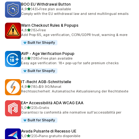
BOO EU Withdrawal Button
stelle su 5
4,9
(43)
•
Free plan available
43 recensioni totali
Comply with the EU withdrawal law and send multilingual emails
Warn Checkout Rules & Popups
stelle su 5
4,8
(15)
•
Free
15 recensioni totali
Add Prop 65, age verification, CCPA/GDPR trust, warning & more
Built for Shopify
AVP ‑ Age Verification Popup
stelle su 5
4,6
(138)
•
Free plan available
138 recensioni totali
Easy age verification: 18+ pop-up for safe premium checks
Built for Shopify
IT‑Recht AGB‑Schnittstelle
stelle su 5
4,9
(18)
•
$9.90/Monat
18 recensioni totali
Rechtssicherheit: Automatische Aktualisierung der Rechtstexte
EA• Accessibilità ADA WCAG EAA
stelle su 5
5,0
(23)
•
Gratis
23 recensioni totali
Garantisci la conformità alle normative sull'accessibilità per
Built for Shopify
Avada Pulsante di Recesso UE
stelle su 5
5,0
(23)
•
Piano gratuito disponibile
23 recensioni totali