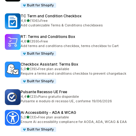
Built for Shopify
TC Term and Condition Checkbox
stelle su 5
4,8
(106)
•
Free
106 recensioni totali
Add customizable Terms & Conditions checkboxes
RT: Terms and Conditions Box
stelle su 5
4,6
(359)
•
Free
359 recensioni totali
Add terms and conditions checkbox, terms checkbox to Cart
Built for Shopify
Checkbox Assistant: Terms Box
stelle su 5
5,0
(39)
•
Free plan available
39 recensioni totali
Require a terms and conditions checkbox to prevent chargeback
Built for Shopify
Pulsante Recesso UE Free
stelle su 5
4,4
(23)
•
Piano gratuito disponibile
23 recensioni totali
Pulsante e modulo di recesso UE, conforme 19/06/2026
Ai Accessibility ‑ ADA & WCAG
stelle su 5
5,0
(33)
•
Free plan available
33 recensioni totali
Ensure Ai accessibility compliance for AODA, ADA, WCAG & EAA
Built for Shopify