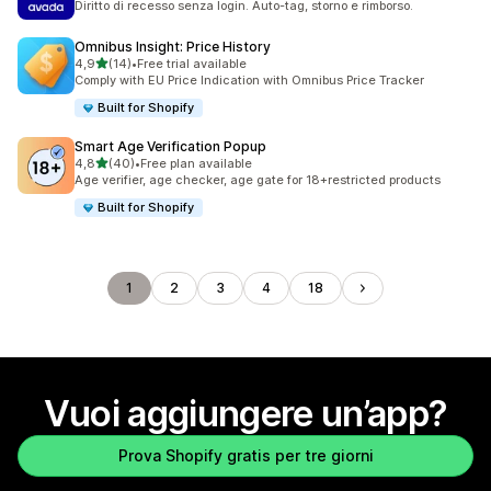
Diritto di recesso senza login. Auto-tag, storno e rimborso.
Omnibus Insight: Price History
stelle su 5
4,9
(14)
•
Free trial available
14 recensioni totali
Comply with EU Price Indication with Omnibus Price Tracker
Built for Shopify
Smart Age Verification Popup
stelle su 5
4,8
(40)
•
Free plan available
40 recensioni totali
Age verifier, age checker, age gate for 18+restricted products
Built for Shopify
1
2
3
4
18
Vuoi aggiungere un’app?
Prova Shopify gratis per tre giorni