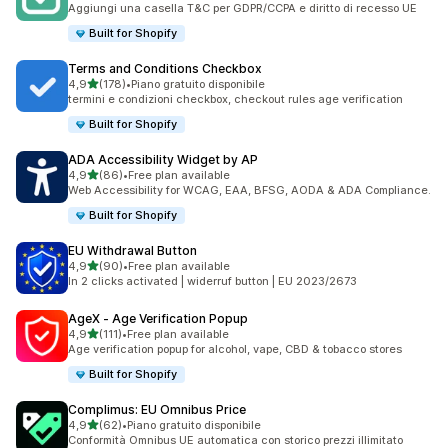
Aggiungi una casella T&C per GDPR/CCPA e diritto di recesso UE
Built for Shopify
Terms and Conditions Checkbox
stelle su 5
4,9
(178)
•
Piano gratuito disponibile
178 recensioni totali
termini e condizioni checkbox, checkout rules age verification
Built for Shopify
ADA Accessibility Widget by AP
stelle su 5
4,9
(86)
•
Free plan available
86 recensioni totali
Web Accessibility for WCAG, EAA, BFSG, AODA & ADA Compliance.
Built for Shopify
EU Withdrawal Button
stelle su 5
4,9
(90)
•
Free plan available
90 recensioni totali
In 2 clicks activated | widerruf button | EU 2023/2673
AgeX ‑ Age Verification Popup
stelle su 5
4,9
(111)
•
Free plan available
111 recensioni totali
Age verification popup for alcohol, vape, CBD & tobacco stores
Built for Shopify
Complimus: EU Omnibus Price
stelle su 5
4,9
(62)
•
Piano gratuito disponibile
62 recensioni totali
Conformità Omnibus UE automatica con storico prezzi illimitato