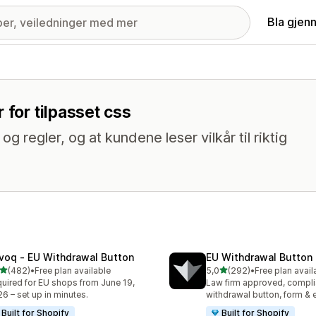
Bla gjen
 for tilpasset css
 regler, og at kundene leser vilkår til riktig
voq ‑ EU Withdrawal Button
EU Withdrawal Button 
av 5 stjerner
av 5 stjerner
(482)
•
Free plan available
5,0
(292)
•
Free plan avail
alt 482 omtaler
Totalt 292 omtaler
uired for EU shops from June 19,
Law firm approved, compli
6 – set up in minutes.
withdrawal button, form & 
Built for Shopify
Built for Shopify