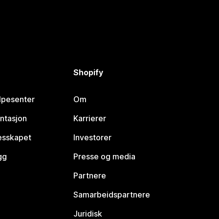
Shopify
lpesenter
Om
ntasjon
Karrierer
lesskapet
Investorer
gg
Presse og media
Partnere
Samarbeidspartnere
Juridisk