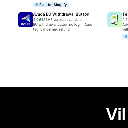
Built for Shopify
Avada EU Withdrawal Button
Te
av 5 stjerner
5,0
(23)
•
Free plan available
4,7
Totalt 23 omtaler
Tot
EU withdrawal button no login. Auto
Add
tag, cancel and refund.
wit
Vil