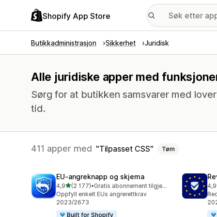
Shopify App Store
Butikkadministrasjon
Sikkerhet
Juridisk
Alle juridiske apper med funksjoner
Sørg for at butikken samsvarer med lover og
tid.
411 apper med
Tilpasset CSS
Tøm
EU‑angreknapp og skjema
Re
av 5 stjerner
4,9
(2 177)
•
Gratis abonnement tilgjengelig
4,9
Totalt 2177 omtaler
Tot
Oppfyll enkelt EUs angrerettkrav
Req
2023/2673
202
Built for Shopify