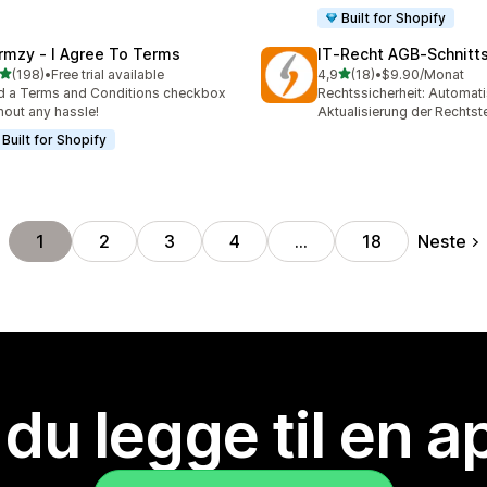
Built for Shopify
rmzy ‑ I Agree To Terms
IT‑Recht AGB‑Schnitts
av 5 stjerner
av 5 stjerner
(198)
•
Free trial available
4,9
(18)
•
$9.90/Monat
alt 198 omtaler
Totalt 18 omtaler
 a Terms and Conditions checkbox
Rechtssicherheit: Automat
hout any hassle!
Aktualisierung der Rechtst
Built for Shopify
Neste
1
2
3
4
…
18
 du legge til en 