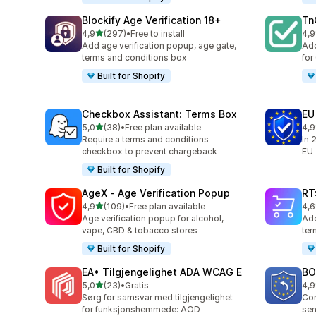
Blockify Age Verification 18+
Tn
av 5 stjerner
4,9
(297)
•
Free to install
4,9
Totalt 297 omtaler
Tot
Add age verification popup, age gate,
Add
terms and conditions box
for
Built for Shopify
Checkbox Assistant: Terms Box
EU
av 5 stjerner
5,0
(38)
•
Free plan available
4,9
Totalt 38 omtaler
Tot
Require a terms and conditions
In 
checkbox to prevent chargeback
EU
Built for Shopify
AgeX ‑ Age Verification Popup
RT
av 5 stjerner
4,9
(109)
•
Free plan available
4,6
Totalt 109 omtaler
Tot
Age verification popup for alcohol,
Add
vape, CBD & tobacco stores
ter
Built for Shopify
EA• Tilgjengelighet ADA WCAG E
BO
av 5 stjerner
5,0
(23)
•
Gratis
4,9
Totalt 23 omtaler
Tot
Sørg for samsvar med tilgjengelighet
Com
for funksjonshemmede: AOD
sen