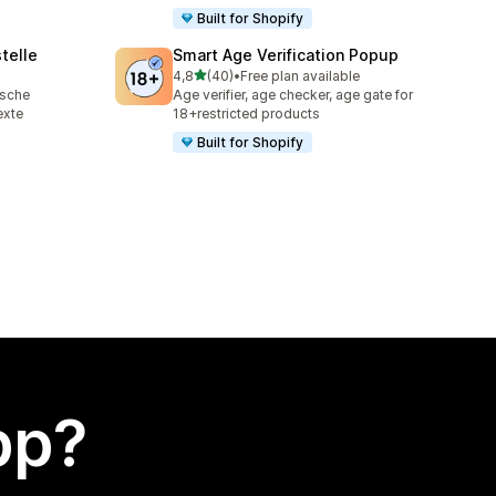
Built for Shopify
telle
Smart Age Verification Popup
av 5 stjerner
4,8
(40)
•
Free plan available
Totalt 40 omtaler
ische
Age verifier, age checker, age gate for
exte
18+restricted products
Built for Shopify
app?