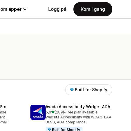
nom apper
Logg på
Kom i gang
Built for Shopify
Pro
Avada Accessibility Widget ADA
av 5 stjerner
able
5,0
(289)
•
Free plan available
Totalt 289 omtaler
ant
Website Accessibility with WCAG, EAA,
email
BFSG, ADA compliance
Built for Shopify