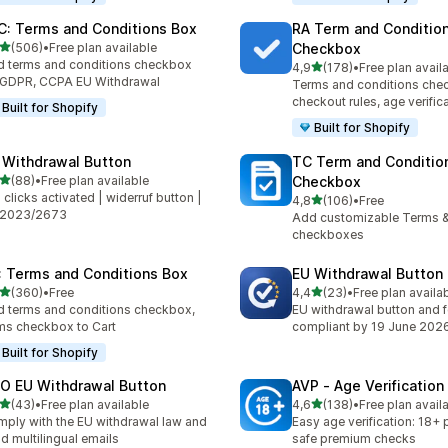
C: Terms and Conditions Box
RA Term and Conditio
av 5 stjerner
(506)
•
Free plan available
Checkbox
alt 506 omtaler
 terms and conditions checkbox
av 5 stjerner
4,9
(178)
•
Free plan avail
Totalt 178 omtaler
 GDPR, CCPA EU Withdrawal
Terms and conditions che
checkout rules, age verific
Built for Shopify
Built for Shopify
 Withdrawal Button
TC Term and Conditio
av 5 stjerner
(88)
•
Free plan available
Checkbox
alt 88 omtaler
2 clicks activated | widerruf button |
av 5 stjerner
4,8
(106)
•
Free
Totalt 106 omtaler
 2023/2673
Add customizable Terms &
checkboxes
: Terms and Conditions Box
EU Withdrawal Button
av 5 stjerner
av 5 stjerner
(360)
•
Free
4,4
(23)
•
Free plan availa
alt 360 omtaler
Totalt 23 omtaler
 terms and conditions checkbox,
EU withdrawal button and 
ms checkbox to Cart
compliant by 19 June 202
Built for Shopify
O EU Withdrawal Button
AVP ‑ Age Verificatio
av 5 stjerner
av 5 stjerner
(43)
•
Free plan available
4,6
(138)
•
Free plan avail
alt 43 omtaler
Totalt 138 omtaler
ply with the EU withdrawal law and
Easy age verification: 18+
d multilingual emails
safe premium checks