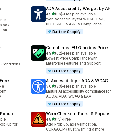
n
ADA Accessibility Widget by AP
av 5 stjerner
4,9
(86)
•
Free plan available
Totalt 86 omtaler
Web Accessibility for WCAG, EAA,
able
BFSG, AODA & ADA Compliance.
ckbox
ation
Built for Shopify
n
Complimus: EU Omnibus Price
av 5 stjerner
4,9
(62)
•
Free plan available
Totalt 62 omtaler
Lowest Price Compliance with
Enterprise Features and Support
 Conditions
Built for Shopify
 Free
Ai Accessibility ‑ ADA & WCAG
av 5 stjerner
ble
5,0
(33)
•
Free plan available
Totalt 33 omtaler
form
Ensure Ai accessibility compliance for
6
AODA, ADA, WCAG & EAA
Built for Shopify
n Popup
Warn Checkout Rules & Popups
av 5 stjerner
able
4,8
(15)
•
Free
Totalt 15 omtaler
 pop-up for
Add Prop 65, age verification,
CCPA/GDPR trust, warning & more