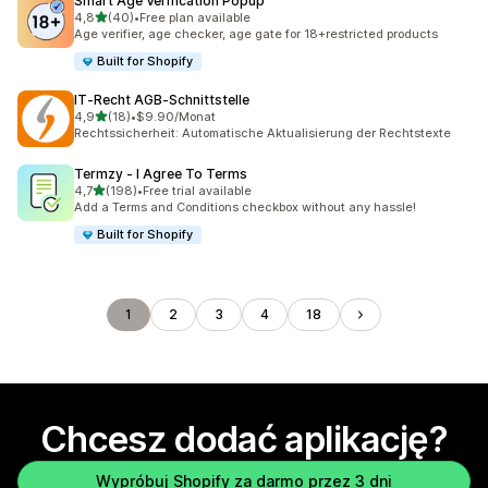
Smart Age Verification Popup
na 5 gwiazdek
4,8
(40)
•
Free plan available
Łączna liczba recenzji: 40
Age verifier, age checker, age gate for 18+restricted products
Built for Shopify
IT‑Recht AGB‑Schnittstelle
na 5 gwiazdek
4,9
(18)
•
$9.90/Monat
Łączna liczba recenzji: 18
Rechtssicherheit: Automatische Aktualisierung der Rechtstexte
Termzy ‑ I Agree To Terms
na 5 gwiazdek
4,7
(198)
•
Free trial available
Łączna liczba recenzji: 198
Add a Terms and Conditions checkbox without any hassle!
Built for Shopify
1
2
3
4
18
Chcesz dodać aplikację?
Wypróbuj Shopify za darmo przez 3 dni