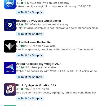
na 5 gwiazdek
4,9
(2 177)
•
Bezpłatny plan jest dostępny
Łączna liczba recenzji: 2177
Łatwo spełnij wymogi UE: odstąpienie od umowy 2023/2673
Built for Shopify
Revoq: UE Przycisk Odstąpienia
na 5 gwiazdek
4,9
(482)
•
Bezpłatny plan jest dostępny
Łączna liczba recenzji: 482
Elektroniczne odstąpienie bez logowania z potwierdzeniem email
Built for Shopify
EU Withdrawal Button Pro
na 5 gwiazdek
5,0
(292)
•
Free plan available
Łączna liczba recenzji: 292
Law firm approved, compliant withdrawal button, form & email
Built for Shopify
Avada Accessibility Widget ADA
na 5 gwiazdek
5,0
(286)
•
Free plan available
Łączna liczba recenzji: 286
Website Accessibility with WCAG, EAA, BFSG, ADA compliance
Built for Shopify
Blockify Age Verification 18+
na 5 gwiazdek
4,9
(297)
•
Free to install
Łączna liczba recenzji: 297
Add age verification popup, age gate, terms and conditions box
Built for Shopify