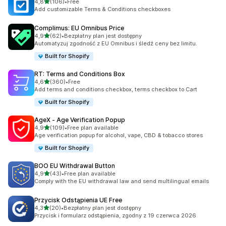
na 5 gwiazdek
4,8
(106)
•
Free
Łączna liczba recenzji: 106
Add customizable Terms & Conditions checkboxes
Complimus: EU Omnibus Price
na 5 gwiazdek
4,9
(62)
•
Bezpłatny plan jest dostępny
Łączna liczba recenzji: 62
Automatyzuj zgodność z EU Omnibus i śledź ceny bez limitu.
Built for Shopify
RT: Terms and Conditions Box
na 5 gwiazdek
4,6
(360)
•
Free
Łączna liczba recenzji: 360
Add terms and conditions checkbox, terms checkbox to Cart
Built for Shopify
AgeX ‑ Age Verification Popup
na 5 gwiazdek
4,9
(109)
•
Free plan available
Łączna liczba recenzji: 109
Age verification popup for alcohol, vape, CBD & tobacco stores
Built for Shopify
BOO EU Withdrawal Button
na 5 gwiazdek
4,9
(43)
•
Free plan available
Łączna liczba recenzji: 43
Comply with the EU withdrawal law and send multilingual emails
Przycisk Odstąpienia UE Free
na 5 gwiazdek
4,3
(20)
•
Bezpłatny plan jest dostępny
Łączna liczba recenzji: 20
Przycisk i formularz odstąpienia, zgodny z 19 czerwca 2026