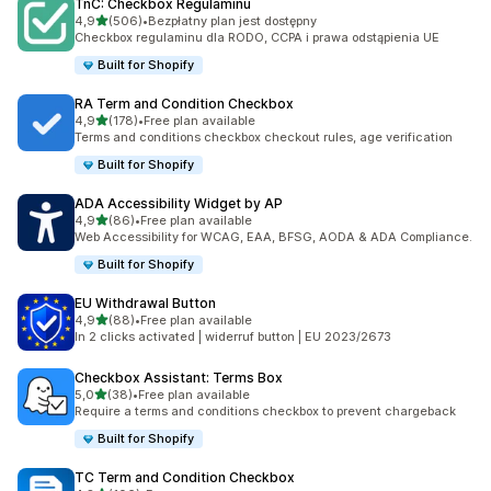
TnC: Checkbox Regulaminu
na 5 gwiazdek
4,9
(506)
•
Bezpłatny plan jest dostępny
Łączna liczba recenzji: 506
Checkbox regulaminu dla RODO, CCPA i prawa odstąpienia UE
Built for Shopify
RA Term and Condition Checkbox
na 5 gwiazdek
4,9
(178)
•
Free plan available
Łączna liczba recenzji: 178
Terms and conditions checkbox checkout rules, age verification
Built for Shopify
ADA Accessibility Widget by AP
na 5 gwiazdek
4,9
(86)
•
Free plan available
Łączna liczba recenzji: 86
Web Accessibility for WCAG, EAA, BFSG, AODA & ADA Compliance.
Built for Shopify
EU Withdrawal Button
na 5 gwiazdek
4,9
(88)
•
Free plan available
Łączna liczba recenzji: 88
In 2 clicks activated | widerruf button | EU 2023/2673
Checkbox Assistant: Terms Box
na 5 gwiazdek
5,0
(38)
•
Free plan available
Łączna liczba recenzji: 38
Require a terms and conditions checkbox to prevent chargeback
Built for Shopify
TC Term and Condition Checkbox