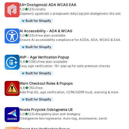
EA• Dostępność ADA WCAG EAA
na 5 gwiazdek
5,0
(23)
•
Gratis
Łączna liczba recenzji: 23
Zapewnij zgodność z przepisami dotyczącymi dostępności dla osó
Built for Shopify
Ai Accessibility ‑ ADA & WCAG
na 5 gwiazdek
5,0
(33)
•
Free plan available
Łączna liczba recenzji: 33
Ensure Ai accessibility compliance for AODA, ADA, WCAG & EAA
Built for Shopify
AVP ‑ Age Verification Popup
na 5 gwiazdek
4,6
(138)
•
Free plan available
Łączna liczba recenzji: 138
Easy age verification: 18+ pop-up for safe premium checks
Built for Shopify
Warn Checkout Rules & Popups
na 5 gwiazdek
4,8
(15)
•
Free
Łączna liczba recenzji: 15
Add Prop 65, age verification, CCPA/GDPR trust, warning & more
Built for Shopify
Avada Przycisk Odstąpienia UE
na 5 gwiazdek
5,0
(23)
•
Bezpłatny plan jest dostępny
Łączna liczba recenzji: 23
Odstąpienie bez logowania. Auto-tag, anulowanie, zwrot.