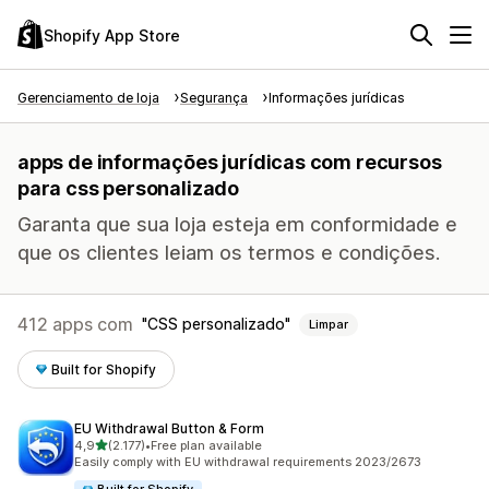
Shopify App Store
Gerenciamento de loja
Segurança
Informações jurídicas
apps de informações jurídicas com recursos
para css personalizado
Garanta que sua loja esteja em conformidade e
que os clientes leiam os termos e condições.
412 apps com
CSS personalizado
Limpar
Built for Shopify
EU Withdrawal Button & Form
de 5 estrelas
4,9
(2.177)
•
Free plan available
2177 avaliações ao todo
Easily comply with EU withdrawal requirements 2023/2673