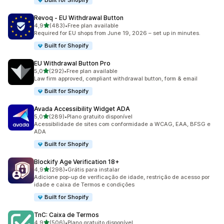
Built for Shopify
Revoq ‑ EU Withdrawal Button
de 5 estrelas
4,9
(483)
•
Free plan available
483 avaliações ao todo
Required for EU shops from June 19, 2026 – set up in minutes.
Built for Shopify
EU Withdrawal Button Pro
de 5 estrelas
5,0
(292)
•
Free plan available
292 avaliações ao todo
Law firm approved, compliant withdrawal button, form & email
Built for Shopify
Avada Accessibility Widget ADA
de 5 estrelas
5,0
(289)
•
Plano gratuito disponível
289 avaliações ao todo
Acessibilidade de sites com conformidade a WCAG, EAA, BFSG e
ADA
Built for Shopify
Blockify Age Verification 18+
de 5 estrelas
4,9
(298)
•
Grátis para instalar
298 avaliações ao todo
Adicione pop-up de verificação de idade, restrição de acesso por
idade e caixa de Termos e condições
Built for Shopify
TnC: Caixa de Termos
de 5 estrelas
4,9
(506)
•
Plano gratuito disponível