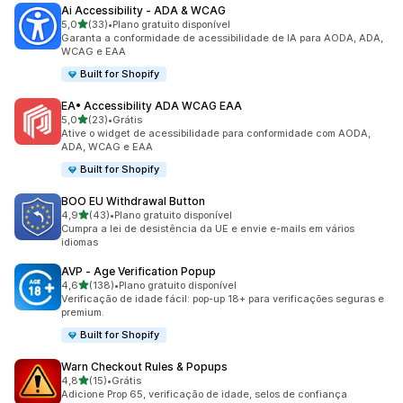
Ai Accessibility ‑ ADA & WCAG
de 5 estrelas
5,0
(33)
•
Plano gratuito disponível
33 avaliações ao todo
Garanta a conformidade de acessibilidade de IA para AODA, ADA,
WCAG e EAA
Built for Shopify
EA• Accessibility ADA WCAG EAA
de 5 estrelas
5,0
(23)
•
Grátis
23 avaliações ao todo
Ative o widget de acessibilidade para conformidade com AODA,
ADA, WCAG e EAA
Built for Shopify
BOO EU Withdrawal Button
de 5 estrelas
4,9
(43)
•
Plano gratuito disponível
43 avaliações ao todo
Cumpra a lei de desistência da UE e envie e-mails em vários
idiomas
AVP ‑ Age Verification Popup
de 5 estrelas
4,6
(138)
•
Plano gratuito disponível
138 avaliações ao todo
Verificação de idade fácil: pop-up 18+ para verificações seguras e
premium.
Built for Shopify
Warn Checkout Rules & Popups
de 5 estrelas
4,8
(15)
•
Grátis
15 avaliações ao todo
Adicione Prop 65, verificação de idade, selos de confiança