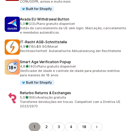
CCPA/GDPR, avisos e muito mais
Built for Shopify
Avada EU Withdrawal Button
de 5 estrelas
5,0
(23)
•
Plano gratuito disponível
23 avaliações ao todo
Botão de cancelamento da UE sem login. Marcação, cancelamento
e reembolso automáticos.
IT‑Recht AGB‑Schnittstelle
de 5 estrelas
4,9
(18)
•
$9.90/Monat
18 avaliações ao todo
Rechtssicherheit: Automatische Aktualisierung der Rechtstexte
Smart Age Verification Popup
de 5 estrelas
4,8
(40)
•
Plano gratuito disponível
40 avaliações ao todo
Verificador de idade e controle de idade para produtos restritos
para maiores de 18 anos
Built for Shopify
Returbo Returns & Exchanges
de 5 estrelas
5,0
(86)
•
Avaliação gratuita
86 avaliações ao todo
Transforme devoluções em trocas. Compatível com a Diretiva UE
2023/2673
1
2
3
4
18