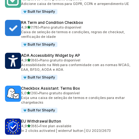
506 avaliações ao todo
Adicione caixa de termos para GDPR, CCPA e arrependimento UE
Built for Shopify
RA Term and Condition Checkbox
de 5 estrelas
4,9
(178)
•
Plano gratuito disponível
178 avaliações ao todo
Caixa de seleção de termos e condições, regras de checkout,
verificação de idade
Built for Shopify
ADA Accessibility Widget by AP
de 5 estrelas
4,9
(86)
•
Plano gratuito disponível
86 avaliações ao todo
Acessibilidade na Web para conformidade com as normas WCAG,
EAA, BFSG, AODA e ADA.
Built for Shopify
Checkbox Assistant: Terms Box
de 5 estrelas
5,0
(39)
•
Plano gratuito disponível
39 avaliações ao todo
Exija uma caixa de seleção de termos e condições para evitar
chargebacks
Built for Shopify
EU Withdrawal Button
de 5 estrelas
4,9
(88)
•
Free plan available
88 avaliações ao todo
In 2 clicks activated | widerruf button | EU 2023/2673