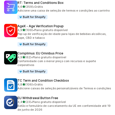
RT: Terms and Conditions Box
de 5 estrelas
4,6
(359)
•
Grátis
359 avaliações ao todo
Adicione uma caixa de seleção de termos e condições ao carrinho
Built for Shopify
AgeX ‑ Age Verification Popup
de 5 estrelas
4,9
(109)
•
Plano gratuito disponível
109 avaliações ao todo
Pop-up de verificação de idade para lojas de bebidas alcoólicas,
vape, CBD e tabaco
Built for Shopify
Complimus: EU Omnibus Price
de 5 estrelas
4,9
(62)
•
Plano gratuito disponível
62 avaliações ao todo
Conformidade com o menor preço com recursos e suporte
corporativos
Built for Shopify
TC Term and Condition Checkbox
de 5 estrelas
4,8
(106)
•
Grátis
106 avaliações ao todo
Adicione caixas de seleção personalizáveis de Termos e condições
EU Withdrawal Button Free
de 5 estrelas
4,4
(23)
•
Plano gratuito disponível
23 avaliações ao todo
Botão e formulário de cancelamento da UE em conformidade até 19
de junho de 2026