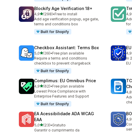
Blockify Age Verification 18+
Tn
de 5 estrelas
4,9
(298)
•
Free to install
4,9
298 total de avaliações
506
Add age verification popup, age gate,
Add
terms and conditions box
for
Built for Shopify
Checkbox Assistant: Terms Box
EU
de 5 estrelas
5,0
(39)
•
Free plan available
4,9
39 total de avaliações
88 
Require a terms and conditions
In 
checkbox to prevent chargeback
EU
Built for Shopify
Complimus: EU Omnibus Price
TC
de 5 estrelas
4,9
(62)
•
Free plan available
Ch
62 total de avaliações
Lowest Price Compliance with
4,8
106
Enterprise Features and Support
Add
ch
Built for Shopify
EA Acessibilidade ADA WCAG
BO
EAA
4,9
43 
Com
de 5 estrelas
5,0
(23)
•
Gratuito
23 total de avaliações
sen
Garantir o cumprimento da