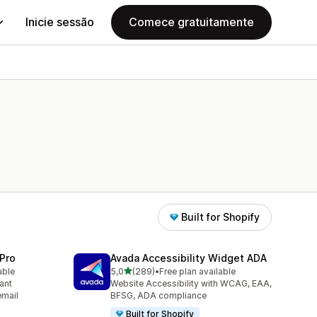
Inicie sessão
Comece gratuitamente
Built for Shopify
Pro
Avada Accessibility Widget ADA
de 5 estrelas
able
5,0
(289)
•
Free plan available
289 total de avaliações
ant
Website Accessibility with WCAG, EAA,
email
BFSG, ADA compliance
Built for Shopify