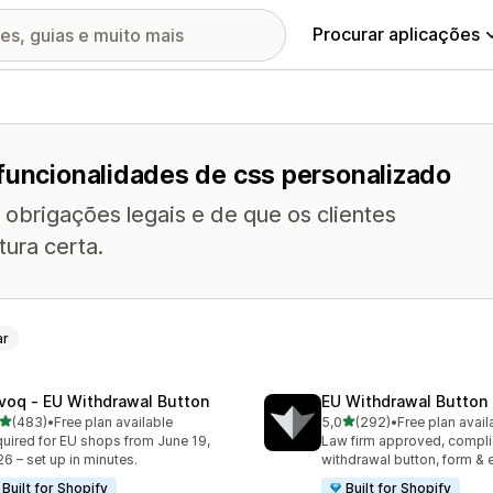
Procurar aplicações
 funcionalidades de css personalizado
 obrigações legais e de que os clientes
tura certa.
ar
voq ‑ EU Withdrawal Button
EU Withdrawal Button 
de 5 estrelas
de 5 estrelas
(483)
•
Free plan available
5,0
(292)
•
Free plan avail
 total de avaliações
292 total de avaliações
uired for EU shops from June 19,
Law firm approved, compli
6 – set up in minutes.
withdrawal button, form & 
Built for Shopify
Built for Shopify