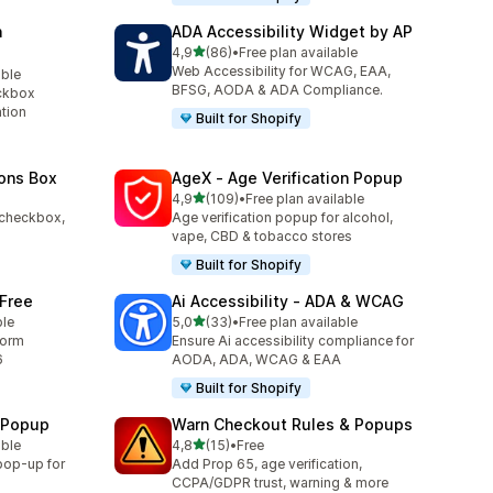
n
ADA Accessibility Widget by AP
de 5 estrelas
4,9
(86)
•
Free plan available
86 total de avaliações
Web Accessibility for WCAG, EAA,
able
BFSG, AODA & ADA Compliance.
ckbox
ation
Built for Shopify
ons Box
AgeX ‑ Age Verification Popup
de 5 estrelas
4,9
(109)
•
Free plan available
109 total de avaliações
 checkbox,
Age verification popup for alcohol,
vape, CBD & tobacco stores
Built for Shopify
 Free
Ai Accessibility ‑ ADA & WCAG
de 5 estrelas
ble
5,0
(33)
•
Free plan available
33 total de avaliações
form
Ensure Ai accessibility compliance for
6
AODA, ADA, WCAG & EAA
Built for Shopify
n Popup
Warn Checkout Rules & Popups
de 5 estrelas
able
4,8
(15)
•
Free
15 total de avaliações
 pop-up for
Add Prop 65, age verification,
CCPA/GDPR trust, warning & more