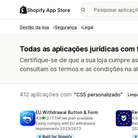
Shopify App Store
Gestão da loja
Segurança
Legal
Todas as aplicações jurídicas com
Certifique-se de que a sua loja cumpre as
consultam os termos e as condições na al
412 aplicações com
CSS personalizado
Limp
EU Withdrawal Button & Form
Re
de 5 estrelas
4,9
(2.177)
•
Free plan available
4,9
2177 total de avaliações
483
Easily comply with EU withdrawal
Req
requirements 2023/2673
202
Built for Shopify