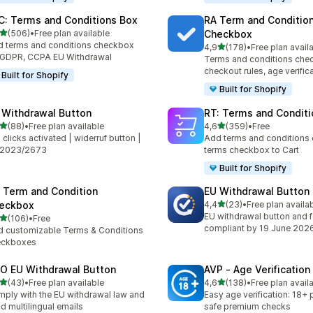
C: Terms and Conditions Box
RA Term and Conditio
de 5 estrelas
(506)
•
Free plan available
Checkbox
 total de avaliações
 terms and conditions checkbox
de 5 estrelas
4,9
(178)
•
Free plan avail
178 total de avaliações
 GDPR, CCPA EU Withdrawal
Terms and conditions che
checkout rules, age verific
Built for Shopify
Built for Shopify
 Withdrawal Button
RT: Terms and Conditi
de 5 estrelas
de 5 estrelas
(88)
•
Free plan available
4,6
(359)
•
Free
total de avaliações
359 total de avaliações
2 clicks activated | widerruf button |
Add terms and conditions
 2023/2673
terms checkbox to Cart
Built for Shopify
 Term and Condition
EU Withdrawal Button
de 5 estrelas
eckbox
4,4
(23)
•
Free plan availa
23 total de avaliações
EU withdrawal button and 
de 5 estrelas
(106)
•
Free
 total de avaliações
compliant by 19 June 202
 customizable Terms & Conditions
eckboxes
O EU Withdrawal Button
AVP ‑ Age Verificatio
de 5 estrelas
de 5 estrelas
(43)
•
Free plan available
4,6
(138)
•
Free plan avail
total de avaliações
138 total de avaliações
ply with the EU withdrawal law and
Easy age verification: 18+
d multilingual emails
safe premium checks