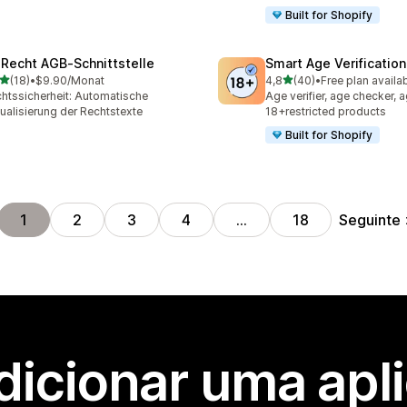
Built for Shopify
‑Recht AGB‑Schnittstelle
Smart Age Verificatio
de 5 estrelas
de 5 estrelas
(18)
•
$9.90/Monat
4,8
(40)
•
Free plan availa
total de avaliações
40 total de avaliações
htssicherheit: Automatische
Age verifier, age checker, a
ualisierung der Rechtstexte
18+restricted products
Built for Shopify
Seguinte
1
2
3
4
…
18
dicionar uma apl