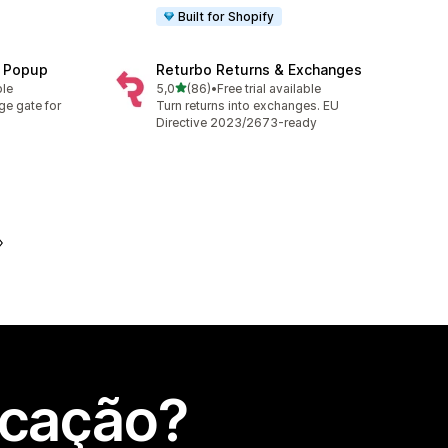
Built for Shopify
n Popup
Returbo Returns & Exchanges
de 5 estrelas
ble
5,0
(86)
•
Free trial available
86 total de avaliações
ge gate for
Turn returns into exchanges. EU
Directive 2023/2673-ready
icação?