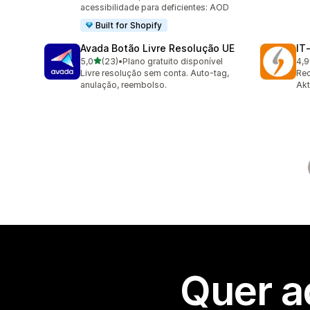
acessibilidade para deficientes: AOD
Built for Shopify
Avada Botão Livre Resolução UE
IT
de 5 estrelas
5,0
(23)
•
Plano gratuito disponível
4,9
23 total de avaliações
18 
Livre resolução sem conta. Auto-tag,
Rec
anulação, reembolso.
Akt
Quer a