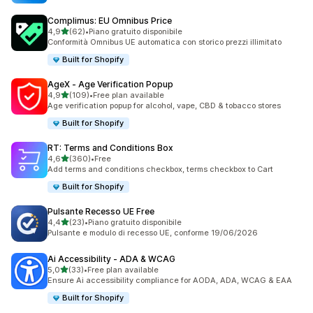
Complimus: EU Omnibus Price
stelle su 5
4,9
(62)
•
Piano gratuito disponibile
62 recensioni totali
Conformità Omnibus UE automatica con storico prezzi illimitato
Built for Shopify
AgeX ‑ Age Verification Popup
stelle su 5
4,9
(109)
•
Free plan available
109 recensioni totali
Age verification popup for alcohol, vape, CBD & tobacco stores
Built for Shopify
RT: Terms and Conditions Box
stelle su 5
4,6
(360)
•
Free
360 recensioni totali
Add terms and conditions checkbox, terms checkbox to Cart
Built for Shopify
Pulsante Recesso UE Free
stelle su 5
4,4
(23)
•
Piano gratuito disponibile
23 recensioni totali
Pulsante e modulo di recesso UE, conforme 19/06/2026
Ai Accessibility ‑ ADA & WCAG
stelle su 5
5,0
(33)
•
Free plan available
33 recensioni totali
Ensure Ai accessibility compliance for AODA, ADA, WCAG & EAA
Built for Shopify