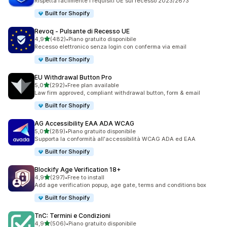
Rispetta facilmente i requisiti UE sul recesso 2023/2673
Built for Shopify
Revoq ‑ Pulsante di Recesso UE
stelle su 5
4,9
(482)
•
Piano gratuito disponibile
482 recensioni totali
Recesso elettronico senza login con conferma via email
Built for Shopify
EU Withdrawal Button Pro
stelle su 5
5,0
(292)
•
Free plan available
292 recensioni totali
Law firm approved, compliant withdrawal button, form & email
Built for Shopify
AG Accessibility EAA ADA WCAG
stelle su 5
5,0
(289)
•
Piano gratuito disponibile
289 recensioni totali
Supporta la conformità all'accessibilità WCAG ADA ed EAA
Built for Shopify
Blockify Age Verification 18+
stelle su 5
4,9
(297)
•
Free to install
297 recensioni totali
Add age verification popup, age gate, terms and conditions box
Built for Shopify
TnC: Termini e Condizioni
stelle su 5
4,9
(506)
•
Piano gratuito disponibile
506 recensioni totali