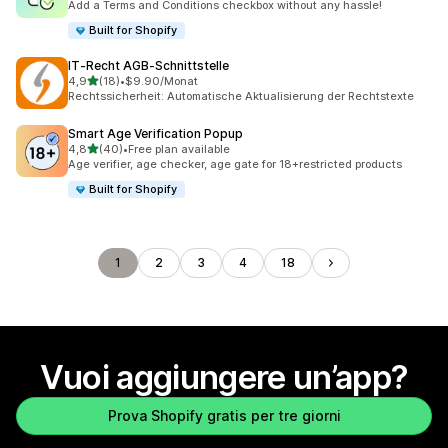
Add a Terms and Conditions checkbox without any hassle!
Built for Shopify
IT‑Recht AGB‑Schnittstelle
stelle su 5
4,9
(18)
•
$9.90/Monat
18 recensioni totali
Rechtssicherheit: Automatische Aktualisierung der Rechtstexte
Smart Age Verification Popup
stelle su 5
4,8
(40)
•
Free plan available
40 recensioni totali
Age verifier, age checker, age gate for 18+restricted products
Built for Shopify
1
2
3
4
18
Vuoi aggiungere un’app?
Prova Shopify gratis per tre giorni