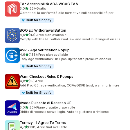
EA• Accessibilità ADA WCAG EAA
stelle su 5
5,0
(23)
•
Gratis
23 recensioni totali
Garantisci la conformità alle normative sull'accessibilità per
Built for Shopify
BOO EU Withdrawal Button
stelle su 5
4,9
(43)
•
Free plan available
43 recensioni totali
Comply with the EU withdrawal law and send multilingual emails
AVP ‑ Age Verification Popup
stelle su 5
4,6
(138)
•
Free plan available
138 recensioni totali
Easy age verification: 18+ pop-up for safe premium checks
Built for Shopify
Warn Checkout Rules & Popups
stelle su 5
4,8
(15)
•
Free
15 recensioni totali
Add Prop 65, age verification, CCPA/GDPR trust, warning & more
Built for Shopify
Avada Pulsante di Recesso UE
stelle su 5
5,0
(23)
•
Piano gratuito disponibile
23 recensioni totali
Diritto di recesso senza login. Auto-tag, storno e rimborso.
Termzy ‑ I Agree To Terms
stelle su 5
4,7
(198)
•
Free trial available
198 recensioni totali