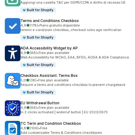
Aggiungi una casella T&C per GDPR/CCPA e diritto di recesso UE
Built for Shopify
Terms and Conditions Checkbox
stelle su 5
4,9
(178)
•
Piano gratuito disponibile
178 recensioni totali
termini e condizioni checkbox, checkout rules age verification
Built for Shopify
ADA Accessibility Widget by AP
stelle su 5
4,9
(86)
•
Free plan available
86 recensioni totali
Web Accessibility for WCAG, EAA, BFSG, AODA & ADA Compliance.
Built for Shopify
Checkbox Assistant: Terms Box
stelle su 5
5,0
(38)
•
Free plan available
38 recensioni totali
Require a terms and conditions checkbox to prevent chargeback
Built for Shopify
EU Withdrawal Button
stelle su 5
4,9
(88)
•
Free plan available
88 recensioni totali
In 2 clicks activated | widerruf button | EU 2023/2673
TC Term and Condition Checkbox
stelle su 5
4,8
(106)
•
Free
106 recensioni totali
Add customizable Terms & Conditions checkboxes