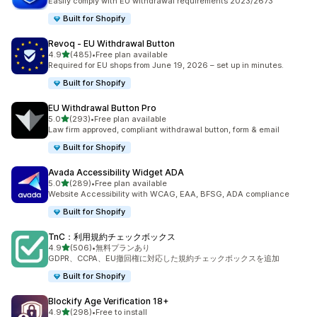
Easily comply with EU withdrawal requirements 2023/2673
Built for Shopify
Revoq ‑ EU Withdrawal Button
5つ星中
4.9
(485)
•
Free plan available
合計レビュー数：485件
Required for EU shops from June 19, 2026 – set up in minutes.
Built for Shopify
EU Withdrawal Button Pro
5つ星中
5.0
(293)
•
Free plan available
合計レビュー数：293件
Law firm approved, compliant withdrawal button, form & email
Built for Shopify
Avada Accessibility Widget ADA
5つ星中
5.0
(289)
•
Free plan available
合計レビュー数：289件
Website Accessibility with WCAG, EAA, BFSG, ADA compliance
Built for Shopify
TnC：利用規約チェックボックス
5つ星中
4.9
(506)
•
無料プランあり
合計レビュー数：506件
GDPR、CCPA、EU撤回権に対応した規約チェックボックスを追加
Built for Shopify
Blockify Age Verification 18+
5つ星中
4.9
(298)
•
Free to install
合計レビュー数：298件