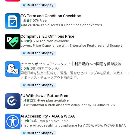
Built for Shopify
TC Term and Condition Checkbox
5つ星中
4.8
(107)
•
Free
合計レビュー数：107件
Add customizable Terms & Conditions checkboxes
Complimus: EU Omnibus Price
5つ星中
4.9
(62)
•
Free plan available
合計レビュー数：62件
Lowest Price Compliance with Enterprise Features and Support
Built for Shopify
チェックボックスアシスタント | 利用規約への同意を簡単設置
5つ星中
5.0
(39)
•
無料プランあり
合計レビュー数：39件
同意日時を注文に記録し、返品・返金などのトラブルを防止。複数チェッ
クボックス・チェックアウト画面対応。
Built for Shopify
EU Withdrawal Button Free
5つ星中
4.4
(23)
•
Free plan available
合計レビュー数：23件
EU withdrawal button and form compliant by 19 June 2026
Ai Accessibility ‑ ADA & WCAG
5つ星中
5.0
(33)
•
Free plan available
合計レビュー数：33件
Ensure Ai accessibility compliance for AODA, ADA, WCAG & EAA
Built for Shopify