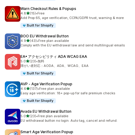
Warn Checkout Rules & Popups
5つ星中
4.8
(15)
•
Free
合計レビュー数：15件
Add Prop 65, age verification, CCPA/GDPR trust, warning & more
Built for Shopify
BOO EU Withdrawal Button
5つ星中
4.9
(43)
•
Free plan available
合計レビュー数：43件
Comply with the EU withdrawal law and send multilingual emails
EA• アクセシビリティ ADA WCAG EAA
5つ星中
5.0
(23)
•
無料
合計レビュー数：23件
障がい者対応：AODA、ADA、WCAG、EAA
Built for Shopify
AVP ‑ Age Verification Popup
5つ星中
4.6
(137)
•
Free plan available
合計レビュー数：137件
Easy age verification: 18+ pop-up for safe premium checks
Built for Shopify
Avada EU Withdrawal Button
5つ星中
5.0
(23)
•
Free plan available
合計レビュー数：23件
EU withdrawal button no login. Auto tag, cancel and refund.
Smart Age Verification Popup