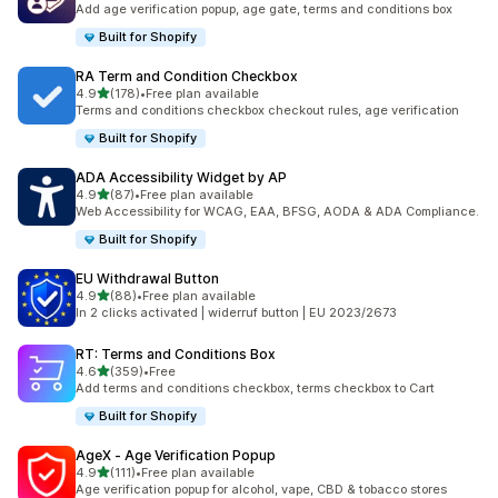
Add age verification popup, age gate, terms and conditions box
Built for Shopify
RA Term and Condition Checkbox
5つ星中
4.9
(178)
•
Free plan available
合計レビュー数：178件
Terms and conditions checkbox checkout rules, age verification
Built for Shopify
ADA Accessibility Widget by AP
5つ星中
4.9
(87)
•
Free plan available
合計レビュー数：87件
Web Accessibility for WCAG, EAA, BFSG, AODA & ADA Compliance.
Built for Shopify
EU Withdrawal Button
5つ星中
4.9
(88)
•
Free plan available
合計レビュー数：88件
In 2 clicks activated | widerruf button | EU 2023/2673
RT: Terms and Conditions Box
5つ星中
4.6
(359)
•
Free
合計レビュー数：359件
Add terms and conditions checkbox, terms checkbox to Cart
Built for Shopify
AgeX ‑ Age Verification Popup
5つ星中
4.9
(111)
•
Free plan available
合計レビュー数：111件
Age verification popup for alcohol, vape, CBD & tobacco stores