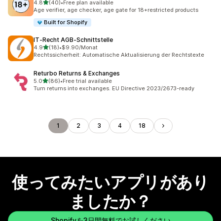
5つ星中
4.8
(40)
•
Free plan available
合計レビュー数：40件
Age verifier, age checker, age gate for 18+restricted products
Built for Shopify
IT‑Recht AGB‑Schnittstelle
5つ星中
4.9
(18)
•
$9.90/Monat
合計レビュー数：18件
Rechtssicherheit: Automatische Aktualisierung der Rechtstexte
Returbo Returns & Exchanges
5つ星中
5.0
(86)
•
Free trial available
合計レビュー数：86件
Turn returns into exchanges. EU Directive 2023/2673-ready
1
2
3
4
18
使ってみたいアプリがあり
ましたか？
Shopifyを3日間無料でお試しください