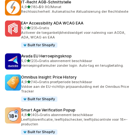
IT‑Recht AGB‑Schnittstelle
van 5 sterren
4,9
(18)
•
$9.90/Monat
18 recensies in totaal
Rechtssicherheit: Automatische Aktualisierung der Rechtstexte
EA• Accessibility ADA WCAG EAA
van 5 sterren
5,0
(23)
•
Gratis
23 recensies in totaal
Activeer de toegankelijkheidswidget voor naleving van AODA,
ADA, WCAG en EAA
Built for Shopify
Avada EU Herroepingsknop
van 5 sterren
5,0
(23)
•
Gratis abonnement beschikbaar
23 recensies in totaal
Herroepingsformulier zonder login. Auto-tag en terugbetaling.
Omnibus Insight: Price History
van 5 sterren
4,9
(14)
•
Gratis proefperiode beschikbaar
14 recensies in totaal
Voldoe aan de EU-richtlijn prijsaanduiding met de Omnibus Price
Tracker
Built for Shopify
Smart Age Verification Popup
van 5 sterren
4,8
(40)
•
Gratis abonnement beschikbaar
40 recensies in totaal
Leeftijdsverificatie, leeftijdschecker, leeftijdscontrole voor 18+-
producten
Built for Shopify