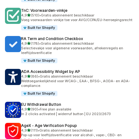
TnC: Voorwaarden‑vinkje
van 5 sterren
4,9
(510)
•
Gratis abonnement beschikbaar
510 recensies in totaal
Voeg voorwaarden-vinkje toe voor AVG/CCPA/EU-herroepingsrecht
Built for Shopify
RA Term and Condition Checkbox
van 5 sterren
4,9
(178)
•
Gratis abonnement beschikbaar
178 recensies in totaal
Selectievakje voor algemene voorwaarden, afrekenregels en
leeftijdsverificatie
Built for Shopify
ADA Accessibility Widget by AP
van 5 sterren
4,9
(86)
•
Gratis abonnement beschikbaar
86 recensies in totaal
Webtoegankelijkheid voor WCAG-, EAA-, BFSG-, AODA- en ADA-
compliance.
Built for Shopify
EU Withdrawal Button
van 5 sterren
4,9
(90)
•
Free plan available
90 recensies in totaal
In 2 clicks activated | widerruf button | EU 2023/2673
AgeX ‑ Age Verification Popup
van 5 sterren
4,9
(111)
•
Gratis abonnement beschikbaar
111 recensies in totaal
Pop-up voor leeftijdsverificatie voor alcohol-, vape-, CBD- en