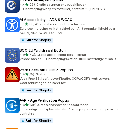
EU Herroepingsknop Free
van 5 sterren
4,4
(23)
•
Gratis abonnement beschikbaar
23 recensies in totaal
EU-herroepingsknop en formulier, conform 19 juni 2026
Ai Accessibility ‑ ADA & WCAG
van 5 sterren
5,0
(33)
•
Gratis abonnement beschikbaar
33 recensies in totaal
Zorg voor naleving op het gebied van AI-toegankelijkheid voor
AODA, ADA, WCAG en EAA
Built for Shopify
BOO EU Withdrawal Button
van 5 sterren
4,9
(43)
•
Gratis abonnement beschikbaar
43 recensies in totaal
Voldoe aan de EU-herroepingswet en stuur meertalige e-mails
Warn Checkout Rules & Popups
van 5 sterren
4,8
(15)
•
Gratis
15 recensies in totaal
Voeg Prop 65, leeftijdsverificatie, CCPA/GDPR-vertrouwen,
waarschuwingen en meer toe
Built for Shopify
AVP ‑ Age Verification Popup
van 5 sterren
4,6
(138)
•
Gratis abonnement beschikbaar
138 recensies in totaal
Eenvoudige leeftijdsverificatie: 18+ pop-up voor veilige premium-
controles
Built for Shopify