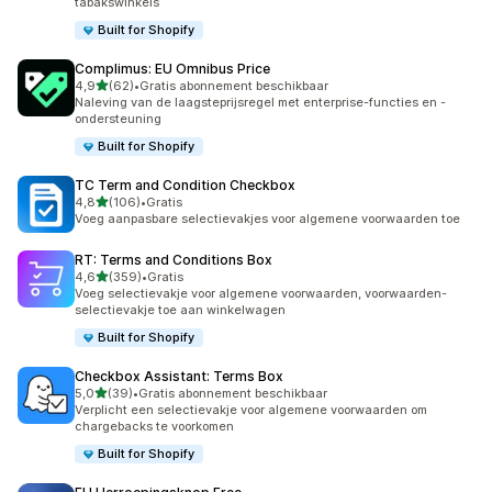
tabakswinkels
Built for Shopify
Complimus: EU Omnibus Price
van 5 sterren
4,9
(62)
•
Gratis abonnement beschikbaar
62 recensies in totaal
Naleving van de laagsteprijsregel met enterprise-functies en -
ondersteuning
Built for Shopify
TC Term and Condition Checkbox
van 5 sterren
4,8
(106)
•
Gratis
106 recensies in totaal
Voeg aanpasbare selectievakjes voor algemene voorwaarden toe
RT: Terms and Conditions Box
van 5 sterren
4,6
(359)
•
Gratis
359 recensies in totaal
Voeg selectievakje voor algemene voorwaarden, voorwaarden-
selectievakje toe aan winkelwagen
Built for Shopify
Checkbox Assistant: Terms Box
van 5 sterren
5,0
(39)
•
Gratis abonnement beschikbaar
39 recensies in totaal
Verplicht een selectievakje voor algemene voorwaarden om
chargebacks te voorkomen
Built for Shopify