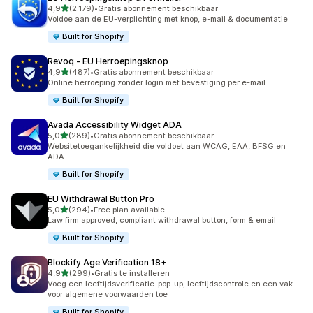
van 5 sterren
4,9
(2.179)
•
Gratis abonnement beschikbaar
2179 recensies in totaal
Voldoe aan de EU-verplichting met knop, e-mail & documentatie
Built for Shopify
Revoq ‑ EU Herroepingsknop
van 5 sterren
4,9
(487)
•
Gratis abonnement beschikbaar
487 recensies in totaal
Online herroeping zonder login met bevestiging per e-mail
Built for Shopify
Avada Accessibility Widget ADA
van 5 sterren
5,0
(289)
•
Gratis abonnement beschikbaar
289 recensies in totaal
Websitetoegankelijkheid die voldoet aan WCAG, EAA, BFSG en
ADA
Built for Shopify
EU Withdrawal Button Pro
van 5 sterren
5,0
(294)
•
Free plan available
294 recensies in totaal
Law firm approved, compliant withdrawal button, form & email
Built for Shopify
Blockify Age Verification 18+
van 5 sterren
4,9
(299)
•
Gratis te installeren
299 recensies in totaal
Voeg een leeftijdsverificatie-pop-up, leeftijdscontrole en een vak
voor algemene voorwaarden toe
Built for Shopify