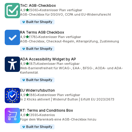
TnC: AGB‑Checkbox
von 5 Sternen
4,9
(506)
•
Kostenloser Plan verfügbar
506 Rezensionen insgesamt
AGB-Checkbox für DSGVO, CCPA und EU-Widerrufsrecht
Built for Shopify
RA Terms AGB Checkbox
von 5 Sternen
4,9
(178)
•
Kostenloser Plan verfügbar
178 Rezensionen insgesamt
AGB-Checkbox, Checkout-Regeln, Altersprüfung, Zustimmung
Built for Shopify
ADA Accessibility Widget by AP
von 5 Sternen
4,9
(87)
•
Kostenloser Plan verfügbar
87 Rezensionen insgesamt
Web-Barrierefreiheit für WCAG-, EAA-, BFSG-, AODA- und ADA-
Konformität.
Built for Shopify
EU Widerrufsbutton
von 5 Sternen
4,9
(88)
•
Kostenloser Plan verfügbar
88 Rezensionen insgesamt
In 2 Klicks aktiviert | Widerruf Button | Erfüllt EU 2023/2673
RT: Terms and Conditions Box
von 5 Sternen
4,6
(359)
•
Kostenlos
359 Rezensionen insgesamt
Füge dem Warenkorb eine AGB-Checkbox hinzu
Built for Shopify