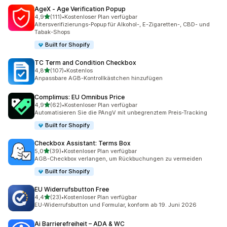
AgeX ‑ Age Verification Popup
von 5 Sternen
4,9
(111)
•
Kostenloser Plan verfügbar
111 Rezensionen insgesamt
Altersverifizierungs-Popup für Alkohol-, E-Zigaretten-, CBD- und
Tabak-Shops
Built for Shopify
TC Term and Condition Checkbox
von 5 Sternen
4,8
(107)
•
Kostenlos
107 Rezensionen insgesamt
Anpassbare AGB-Kontrollkästchen hinzufügen
Complimus: EU Omnibus Price
von 5 Sternen
4,9
(62)
•
Kostenloser Plan verfügbar
62 Rezensionen insgesamt
Automatisieren Sie die PAngV mit unbegrenztem Preis-Tracking
Built for Shopify
Checkbox Assistant: Terms Box
von 5 Sternen
5,0
(39)
•
Kostenloser Plan verfügbar
39 Rezensionen insgesamt
AGB-Checkbox verlangen, um Rückbuchungen zu vermeiden
Built for Shopify
EU Widerrufsbutton Free
von 5 Sternen
4,4
(23)
•
Kostenloser Plan verfügbar
23 Rezensionen insgesamt
EU-Widerrufsbutton und Formular, konform ab 19. Juni 2026
Ai Barrierefreiheit – ADA & WC