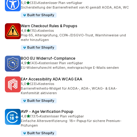
von 5 Sternen
5,0
(33)
•
Kostenloser Plan verfügbar
33 Rezensionen insgesamt
Sicherstellung der Barrierefreiheit von KI gemäß AODA, ADA, WC
Built for Shopify
Warn Checkout Rules & Popups
von 5 Sternen
4,8
(15)
•
Kostenlos
15 Rezensionen insgesamt
Prop 65, Altersprüfung, CCPA-/DSGVO-Trust, Warnhinweise und
mehr hinzufügen
Built for Shopify
BOO EU Widerruf‑Compliance
von 5 Sternen
4,9
(43)
•
Kostenloser Plan verfügbar
43 Rezensionen insgesamt
EU-Widerrufsrecht erfüllen, mehrsprachige E-Mails senden
EA• Accessibility ADA WCAG EAA
von 5 Sternen
5,0
(23)
•
Kostenlos
23 Rezensionen insgesamt
Barrierefreiheits-Widget für AODA-, ADA-, WCAG- & EAA-
Konformität aktivieren
Built for Shopify
AVP ‑ Age Verification Popup
von 5 Sternen
4,6
(137)
•
Kostenloser Plan verfügbar
137 Rezensionen insgesamt
Einfache Altersverifizierung: 18+-Popup für sichere Premium-
Prüfungen
Built for Shopify