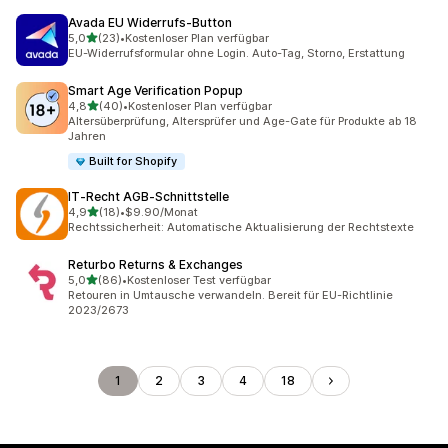
Avada EU Widerrufs‑Button
von 5 Sternen
5,0
(23)
•
Kostenloser Plan verfügbar
23 Rezensionen insgesamt
EU-Widerrufsformular ohne Login. Auto-Tag, Storno, Erstattung
Smart Age Verification Popup
von 5 Sternen
4,8
(40)
•
Kostenloser Plan verfügbar
40 Rezensionen insgesamt
Altersüberprüfung, Altersprüfer und Age-Gate für Produkte ab 18
Jahren
Built for Shopify
IT‑Recht AGB‑Schnittstelle
von 5 Sternen
4,9
(18)
•
$9.90/Monat
18 Rezensionen insgesamt
Rechtssicherheit: Automatische Aktualisierung der Rechtstexte
Returbo Returns & Exchanges
von 5 Sternen
5,0
(86)
•
Kostenloser Test verfügbar
86 Rezensionen insgesamt
Retouren in Umtausche verwandeln. Bereit für EU-Richtlinie
2023/2673
1
2
3
4
18