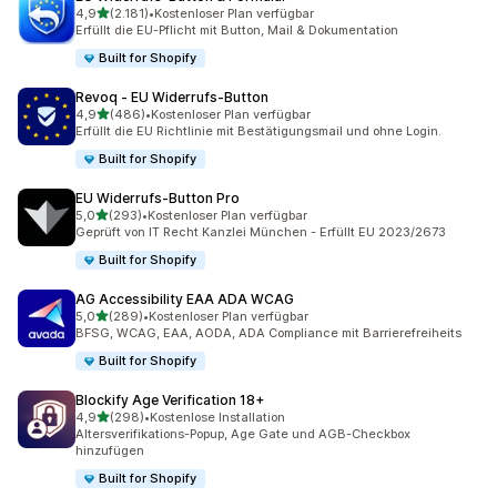
von 5 Sternen
4,9
(2.181)
•
Kostenloser Plan verfügbar
2181 Rezensionen insgesamt
Erfüllt die EU-Pflicht mit Button, Mail & Dokumentation
Built for Shopify
Revoq ‑ EU Widerrufs‑Button
von 5 Sternen
4,9
(486)
•
Kostenloser Plan verfügbar
486 Rezensionen insgesamt
Erfüllt die EU Richtlinie mit Bestätigungsmail und ohne Login.
Built for Shopify
EU Widerrufs‑Button Pro
von 5 Sternen
5,0
(293)
•
Kostenloser Plan verfügbar
293 Rezensionen insgesamt
Geprüft von IT Recht Kanzlei München - Erfüllt EU 2023/2673
Built for Shopify
AG Accessibility EAA ADA WCAG
von 5 Sternen
5,0
(289)
•
Kostenloser Plan verfügbar
289 Rezensionen insgesamt
BFSG, WCAG, EAA, AODA, ADA Compliance mit Barrierefreiheits
Built for Shopify
Blockify Age Verification 18+
von 5 Sternen
4,9
(298)
•
Kostenlose Installation
298 Rezensionen insgesamt
Altersverifikations-Popup, Age Gate und AGB-Checkbox
hinzufügen
Built for Shopify