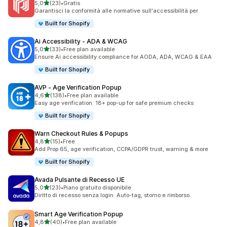
stelle su 5
5,0
(23)
•
Gratis
23 recensioni totali
Garantisci la conformità alle normative sull'accessibilità per
Built for Shopify
Ai Accessibility ‑ ADA & WCAG
stelle su 5
5,0
(33)
•
Free plan available
33 recensioni totali
Ensure Ai accessibility compliance for AODA, ADA, WCAG & EAA
Built for Shopify
AVP ‑ Age Verification Popup
stelle su 5
4,6
(138)
•
Free plan available
138 recensioni totali
Easy age verification: 18+ pop-up for safe premium checks
Built for Shopify
Warn Checkout Rules & Popups
stelle su 5
4,8
(15)
•
Free
15 recensioni totali
Add Prop 65, age verification, CCPA/GDPR trust, warning & more
Built for Shopify
Avada Pulsante di Recesso UE
stelle su 5
5,0
(23)
•
Piano gratuito disponibile
23 recensioni totali
Diritto di recesso senza login. Auto-tag, storno e rimborso.
Smart Age Verification Popup
stelle su 5
4,8
(40)
•
Free plan available
40 recensioni totali