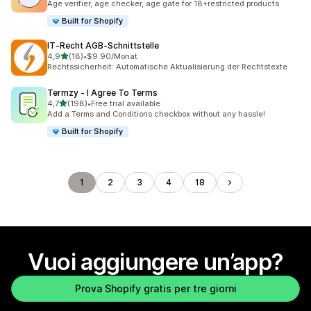
Age verifier, age checker, age gate for 18+restricted products
Built for Shopify
IT‑Recht AGB‑Schnittstelle
stelle su 5
4,9
(18)
•
$9.90/Monat
18 recensioni totali
Rechtssicherheit: Automatische Aktualisierung der Rechtstexte
Termzy ‑ I Agree To Terms
stelle su 5
4,7
(198)
•
Free trial available
198 recensioni totali
Add a Terms and Conditions checkbox without any hassle!
Built for Shopify
1
2
3
4
18
Vuoi aggiungere un’app?
Prova Shopify gratis per tre giorni