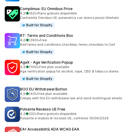
Complimus: EU Omnibus Price
stelle su 5
4,9
(62)
•
Piano gratuito disponibile
62 recensioni totali
Conformità Omnibus UE automatica con storico prezzi illimitato
Built for Shopify
RT: Terms and Conditions Box
stelle su 5
4,6
(360)
•
Free
360 recensioni totali
Add terms and conditions checkbox, terms checkbox to Cart
Built for Shopify
AgeX ‑ Age Verification Popup
stelle su 5
4,9
(109)
•
Free plan available
109 recensioni totali
Age verification popup for alcohol, vape, CBD & tobacco stores
Built for Shopify
BOO EU Withdrawal Button
stelle su 5
4,9
(43)
•
Free plan available
43 recensioni totali
Comply with the EU withdrawal law and send multilingual emails
Pulsante Recesso UE Free
stelle su 5
4,3
(20)
•
Piano gratuito disponibile
20 recensioni totali
Pulsante e modulo di recesso UE, conforme 19/06/2026
EA• Accessibilità ADA WCAG EAA