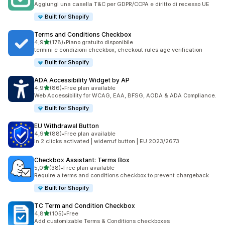
Aggiungi una casella T&C per GDPR/CCPA e diritto di recesso UE
Built for Shopify
Terms and Conditions Checkbox
stelle su 5
4,9
(178)
•
Piano gratuito disponibile
178 recensioni totali
termini e condizioni checkbox, checkout rules age verification
Built for Shopify
ADA Accessibility Widget by AP
stelle su 5
4,9
(86)
•
Free plan available
86 recensioni totali
Web Accessibility for WCAG, EAA, BFSG, AODA & ADA Compliance.
Built for Shopify
EU Withdrawal Button
stelle su 5
4,9
(88)
•
Free plan available
88 recensioni totali
In 2 clicks activated | widerruf button | EU 2023/2673
Checkbox Assistant: Terms Box
stelle su 5
5,0
(38)
•
Free plan available
38 recensioni totali
Require a terms and conditions checkbox to prevent chargeback
Built for Shopify
TC Term and Condition Checkbox
stelle su 5
4,8
(105)
•
Free
105 recensioni totali
Add customizable Terms & Conditions checkboxes