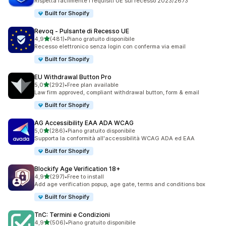
Rispetta facilmente i requisiti UE sul recesso 2023/2673
Built for Shopify
Revoq ‑ Pulsante di Recesso UE
stelle su 5
4,9
(481)
•
Piano gratuito disponibile
481 recensioni totali
Recesso elettronico senza login con conferma via email
Built for Shopify
EU Withdrawal Button Pro
stelle su 5
5,0
(292)
•
Free plan available
292 recensioni totali
Law firm approved, compliant withdrawal button, form & email
Built for Shopify
AG Accessibility EAA ADA WCAG
stelle su 5
5,0
(286)
•
Piano gratuito disponibile
286 recensioni totali
Supporta la conformità all'accessibilità WCAG ADA ed EAA
Built for Shopify
Blockify Age Verification 18+
stelle su 5
4,9
(297)
•
Free to install
297 recensioni totali
Add age verification popup, age gate, terms and conditions box
Built for Shopify
TnC: Termini e Condizioni
stelle su 5
4,9
(506)
•
Piano gratuito disponibile
506 recensioni totali