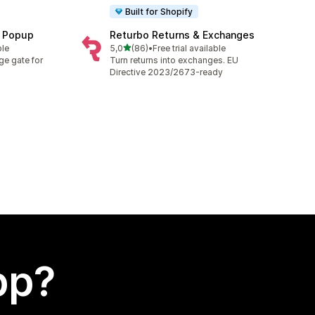
Built for Shopify
n Popup
Returbo Returns & Exchanges
av 5 stjerner
ble
5,0
(86)
•
Free trial available
Totalt 86 omtaler
ge gate for
Turn returns into exchanges. EU
Directive 2023/2673-ready
app?