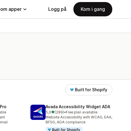
nom apper
Logg på
Kom i gang
Built for Shopify
Pro
Avada Accessibility Widget ADA
av 5 stjerner
able
5,0
(289)
•
Free plan available
Totalt 289 omtaler
ant
Website Accessibility with WCAG, EAA,
email
BFSG, ADA compliance
Built for Shopify