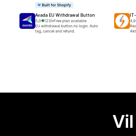
Built for Shopify
Avada EU Withdrawal Button
IT
av 5 stjerner
5,0
(23)
•
Free plan available
4,9
Totalt 23 omtaler
Tot
EU withdrawal button no login. Auto
Rec
tag, cancel and refund.
Akt
Vil