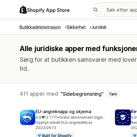
Shopify App Store
Butikkadministrasjon
Sikkerhet
Juridisk
Alle juridiske apper med funksjone
Sørg for at butikken samsvarer med lover og
tid.
411 apper med
Sidebegrensning
Tøm
EU‑angreknapp og skjema
Re
av 5 stjerner
4,9
(2 177)
•
Gratis abonnement tilgjengelig
4,9
Totalt 2177 omtaler
Tot
Oppfyll enkelt EUs angrerettkrav
Req
2023/2673
202
Built for Shopify