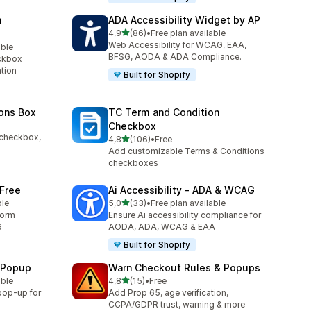
n
ADA Accessibility Widget by AP
av 5 stjerner
4,9
(86)
•
Free plan available
Totalt 86 omtaler
Web Accessibility for WCAG, EAA,
able
BFSG, AODA & ADA Compliance.
ckbox
ation
Built for Shopify
ons Box
TC Term and Condition
Checkbox
 checkbox,
av 5 stjerner
4,8
(106)
•
Free
Totalt 106 omtaler
Add customizable Terms & Conditions
checkboxes
 Free
Ai Accessibility ‑ ADA & WCAG
av 5 stjerner
ble
5,0
(33)
•
Free plan available
Totalt 33 omtaler
form
Ensure Ai accessibility compliance for
6
AODA, ADA, WCAG & EAA
Built for Shopify
n Popup
Warn Checkout Rules & Popups
av 5 stjerner
able
4,8
(15)
•
Free
Totalt 15 omtaler
 pop-up for
Add Prop 65, age verification,
CCPA/GDPR trust, warning & more