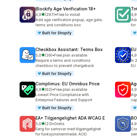
Blockify Age Verification 18+
Tn
av 5 stjerner
4,9
(297)
•
Free to install
4,9
Totalt 297 omtaler
Tot
Add age verification popup, age gate,
Add
terms and conditions box
for
Built for Shopify
Checkbox Assistant: Terms Box
EU
av 5 stjerner
5,0
(39)
•
Free plan available
4,9
Totalt 39 omtaler
Tot
Require a terms and conditions
In 
checkbox to prevent chargeback
EU
Built for Shopify
Complimus: EU Omnibus Price
Ag
av 5 stjerner
4,9
(62)
•
Free plan available
4,9
Totalt 62 omtaler
Tot
Lowest Price Compliance with
Age
Enterprise Features and Support
vap
Built for Shopify
EA• Tilgjengelighet ADA WCAG E
BO
av 5 stjerner
5,0
(23)
•
Gratis
4,9
Totalt 23 omtaler
Tot
Sørg for samsvar med tilgjengelighet
Com
for funksjonshemmede: AOD
sen