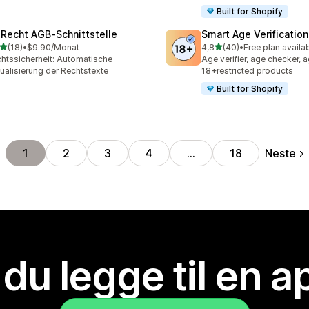
Built for Shopify
‑Recht AGB‑Schnittstelle
Smart Age Verificatio
av 5 stjerner
av 5 stjerner
(18)
•
$9.90/Monat
4,8
(40)
•
Free plan availa
alt 18 omtaler
Totalt 40 omtaler
htssicherheit: Automatische
Age verifier, age checker, a
ualisierung der Rechtstexte
18+restricted products
Built for Shopify
Neste
1
2
3
4
…
18
 du legge til en 