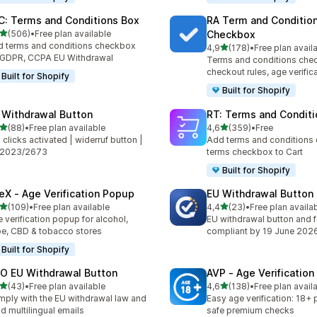
C: Terms and Conditions Box
RA Term and Conditio
av 5 stjerner
(506)
•
Free plan available
Checkbox
alt 506 omtaler
 terms and conditions checkbox
av 5 stjerner
4,9
(178)
•
Free plan avail
Totalt 178 omtaler
 GDPR, CCPA EU Withdrawal
Terms and conditions che
checkout rules, age verific
Built for Shopify
Built for Shopify
 Withdrawal Button
RT: Terms and Conditi
av 5 stjerner
av 5 stjerner
(88)
•
Free plan available
4,6
(359)
•
Free
alt 88 omtaler
Totalt 359 omtaler
2 clicks activated | widerruf button |
Add terms and conditions
 2023/2673
terms checkbox to Cart
Built for Shopify
eX ‑ Age Verification Popup
EU Withdrawal Button
av 5 stjerner
av 5 stjerner
(109)
•
Free plan available
4,4
(23)
•
Free plan availa
alt 109 omtaler
Totalt 23 omtaler
 verification popup for alcohol,
EU withdrawal button and 
e, CBD & tobacco stores
compliant by 19 June 202
Built for Shopify
O EU Withdrawal Button
AVP ‑ Age Verificatio
av 5 stjerner
av 5 stjerner
(43)
•
Free plan available
4,6
(138)
•
Free plan avail
alt 43 omtaler
Totalt 138 omtaler
ply with the EU withdrawal law and
Easy age verification: 18+
d multilingual emails
safe premium checks