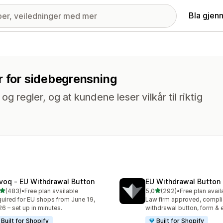
Bla gjen
r for sidebegrensning
 regler, og at kundene leser vilkår til riktig
voq ‑ EU Withdrawal Button
EU Withdrawal Button 
av 5 stjerner
av 5 stjerner
(483)
•
Free plan available
5,0
(292)
•
Free plan avail
alt 483 omtaler
Totalt 292 omtaler
uired for EU shops from June 19,
Law firm approved, compli
6 – set up in minutes.
withdrawal button, form & 
Built for Shopify
Built for Shopify