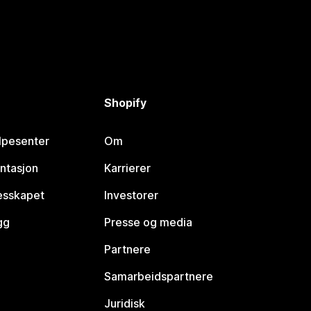
Shopify
lpesenter
Om
ntasjon
Karrierer
lesskapet
Investorer
gg
Presse og media
Partnere
Samarbeidspartnere
Juridisk