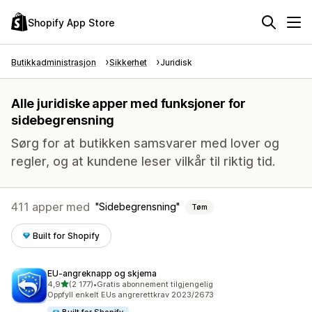
Shopify App Store
Butikkadministrasjon
Sikkerhet
Juridisk
Alle juridiske apper med funksjoner for
sidebegrensning
Sørg for at butikken samsvarer med lover og
regler, og at kundene leser vilkår til riktig tid.
411 apper med
Sidebegrensning
Tøm
Built for Shopify
EU‑angreknapp og skjema
av 5 stjerner
4,9
(2 177)
•
Gratis abonnement tilgjengelig
Totalt 2177 omtaler
Oppfyll enkelt EUs angrerettkrav 2023/2673