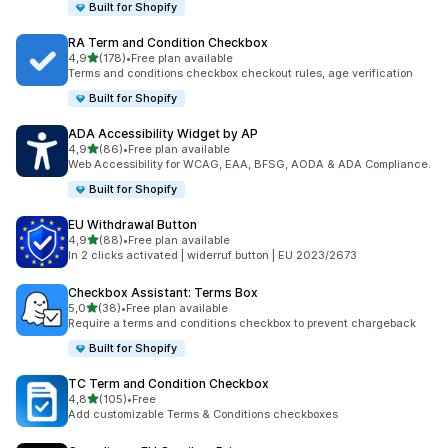
Built for Shopify
RA Term and Condition Checkbox
av 5 stjerner
4,9
(178)
•
Free plan available
Totalt 178 omtaler
Terms and conditions checkbox checkout rules, age verification
Built for Shopify
ADA Accessibility Widget by AP
av 5 stjerner
4,9
(86)
•
Free plan available
Totalt 86 omtaler
Web Accessibility for WCAG, EAA, BFSG, AODA & ADA Compliance.
Built for Shopify
EU Withdrawal Button
av 5 stjerner
4,9
(88)
•
Free plan available
Totalt 88 omtaler
In 2 clicks activated | widerruf button | EU 2023/2673
Checkbox Assistant: Terms Box
av 5 stjerner
5,0
(38)
•
Free plan available
Totalt 38 omtaler
Require a terms and conditions checkbox to prevent chargeback
Built for Shopify
TC Term and Condition Checkbox
av 5 stjerner
4,8
(105)
•
Free
Totalt 105 omtaler
Add customizable Terms & Conditions checkboxes