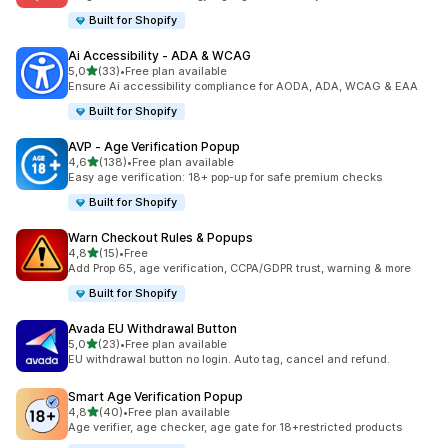
Built for Shopify
Ai Accessibility ‑ ADA & WCAG
av 5 stjerner
5,0
(33)
•
Free plan available
Totalt 33 omtaler
Ensure Ai accessibility compliance for AODA, ADA, WCAG & EAA
Built for Shopify
AVP ‑ Age Verification Popup
av 5 stjerner
4,6
(138)
•
Free plan available
Totalt 138 omtaler
Easy age verification: 18+ pop-up for safe premium checks
Built for Shopify
Warn Checkout Rules & Popups
av 5 stjerner
4,8
(15)
•
Free
Totalt 15 omtaler
Add Prop 65, age verification, CCPA/GDPR trust, warning & more
Built for Shopify
Avada EU Withdrawal Button
av 5 stjerner
5,0
(23)
•
Free plan available
Totalt 23 omtaler
EU withdrawal button no login. Auto tag, cancel and refund.
Smart Age Verification Popup
av 5 stjerner
4,8
(40)
•
Free plan available
Totalt 40 omtaler
Age verifier, age checker, age gate for 18+restricted products