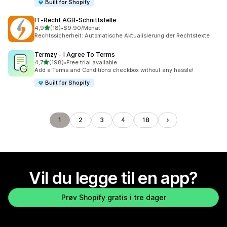
Built for Shopify
IT‑Recht AGB‑Schnittstelle
av 5 stjerner
4,9
(18)
•
$9.90/Monat
Totalt 18 omtaler
Rechtssicherheit: Automatische Aktualisierung der Rechtstexte
Termzy ‑ I Agree To Terms
av 5 stjerner
4,7
(198)
•
Free trial available
Totalt 198 omtaler
Add a Terms and Conditions checkbox without any hassle!
Built for Shopify
1
2
3
4
18
Vil du legge til en app?
Prøv Shopify gratis i tre dager