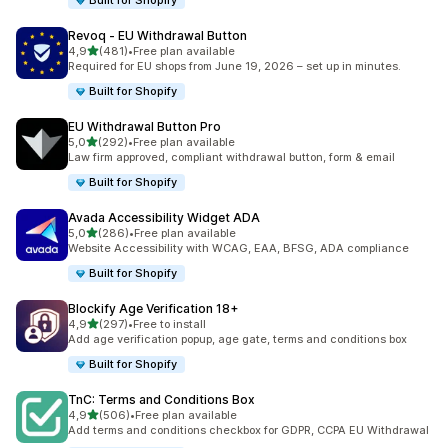
Built for Shopify
Revoq ‑ EU Withdrawal Button
av 5 stjerner
4,9
(481)
•
Free plan available
Totalt 481 omtaler
Required for EU shops from June 19, 2026 – set up in minutes.
Built for Shopify
EU Withdrawal Button Pro
av 5 stjerner
5,0
(292)
•
Free plan available
Totalt 292 omtaler
Law firm approved, compliant withdrawal button, form & email
Built for Shopify
Avada Accessibility Widget ADA
av 5 stjerner
5,0
(286)
•
Free plan available
Totalt 286 omtaler
Website Accessibility with WCAG, EAA, BFSG, ADA compliance
Built for Shopify
Blockify Age Verification 18+
av 5 stjerner
4,9
(297)
•
Free to install
Totalt 297 omtaler
Add age verification popup, age gate, terms and conditions box
Built for Shopify
TnC: Terms and Conditions Box
av 5 stjerner
4,9
(506)
•
Free plan available
Totalt 506 omtaler
Add terms and conditions checkbox for GDPR, CCPA EU Withdrawal