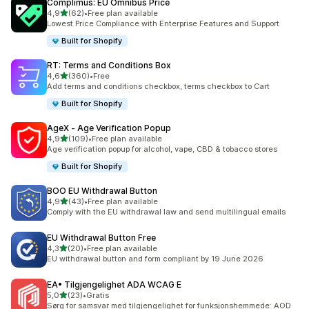
Complimus: EU Omnibus Price
av 5 stjerner
4,9
(62)
•
Free plan available
Totalt 62 omtaler
Lowest Price Compliance with Enterprise Features and Support
Built for Shopify
RT: Terms and Conditions Box
av 5 stjerner
4,6
(360)
•
Free
Totalt 360 omtaler
Add terms and conditions checkbox, terms checkbox to Cart
Built for Shopify
AgeX ‑ Age Verification Popup
av 5 stjerner
4,9
(109)
•
Free plan available
Totalt 109 omtaler
Age verification popup for alcohol, vape, CBD & tobacco stores
Built for Shopify
BOO EU Withdrawal Button
av 5 stjerner
4,9
(43)
•
Free plan available
Totalt 43 omtaler
Comply with the EU withdrawal law and send multilingual emails
EU Withdrawal Button Free
av 5 stjerner
4,3
(20)
•
Free plan available
Totalt 20 omtaler
EU withdrawal button and form compliant by 19 June 2026
EA• Tilgjengelighet ADA WCAG E
av 5 stjerner
5,0
(23)
•
Gratis
Totalt 23 omtaler
Sørg for samsvar med tilgjengelighet for funksjonshemmede: AOD